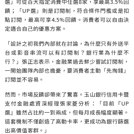
選」可從百大指定消費中任選8家，享最高3.5%回
饋；「UP選」則是訂閱制，符合條件門檻或是扣
點訂閱，最高可享4.5%回饋。消費者可以自由決
定適合自己的優惠方案。
「設計之初我們內部就在討論，為什麼只有外送平
台或影音串流可以有訂閱制？銀行業為什麼不
行？」張正志表示，金融業過去鮮少嘗試訂閱制，
一開始團隊內部也擔憂，要消費者主動「先掏錢」
訂閱並不容易。
然而，市場反饋卻帶來了驚喜。玉山銀行信用卡暨
支付金融處資深經理張家菱分析：「目前『UP
選』雖然占比約一到兩成，但每月成長幅度顯著。
這套機制不僅創造了高動卡率，更成功為銀行篩選
出高價值客群。」