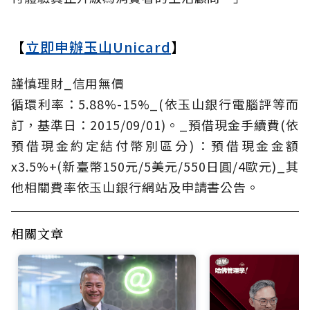
【
立即申辦玉山Unicard
】
謹慎理財_信用無價
循環利率：5.88%-15%_(依玉山銀行電腦評等而
訂，基準日：2015/09/01)。_預借現金手續費(依
預借現金約定結付幣別區分)：預借現金金額
x3.5%+(新臺幣150元/5美元/550日圓/4歐元)_其
他相關費率依玉山銀行網站及申請書公告。
相關文章