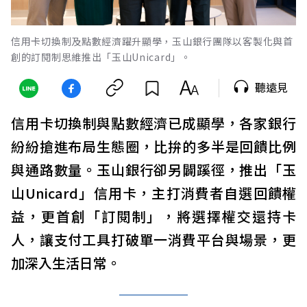
信用卡切換制及點數經濟躍升顯學，玉山銀行團隊以客製化與首
創的訂閱制思維推出「玉山Unicard」。
聽遠見
信用卡切換制與點數經濟已成顯學，各家銀行
紛紛搶進布局生態圈，比拚的多半是回饋比例
與通路數量。玉山銀行卻另闢蹊徑，推出「玉
山Unicard」信用卡，主打消費者自選回饋權
益，更首創「訂閱制」，將選擇權交還持卡
人，讓支付工具打破單一消費平台與場景，更
加深入生活日常。