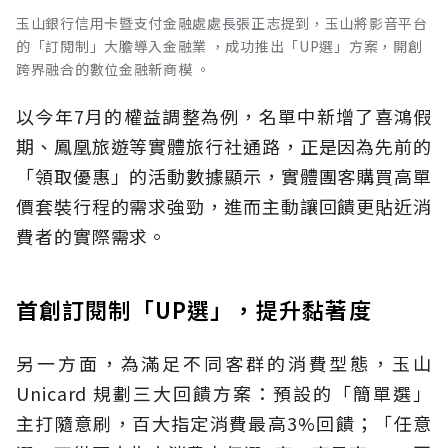
玉山銀行信用卡暨支付金融處處長張正志提到，玉山將影音平台
的「訂閱制」大膽導入金融業 ，成功推出「UP選」方案，開創
跨界融合的數位金融新商模 。
以今年7月的權益調整為例，名單中新增了喜鴻假
期、鳳凰旅遊等實體旅行社通路，正是因為先前的
「領取優惠」的活動數據顯示，實體團客購買高單
價套裝行程的需求強勁，進而主動讓回饋更貼近消
費者的實際需求。
首創訂閱制「UP選」，提升黏著度
另一方面，為滿足不同客群的消費型態，玉山
Unicard 規劃三大回饋方案：預設的「簡單選」
主打隨意刷，百大指定消費最高3%回饋；「任意