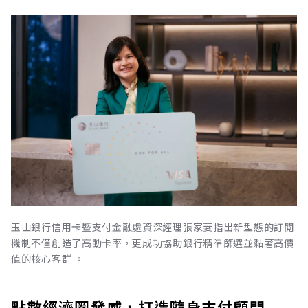
玉山銀行信用卡暨支付金融處資深經理張家菱指出新型態的訂閱
機制不僅創造了高動卡率，更成功協助銀行精準篩選並黏著高價
值的核心客群 。
點數經濟圈發威，打造隨身支付顧問