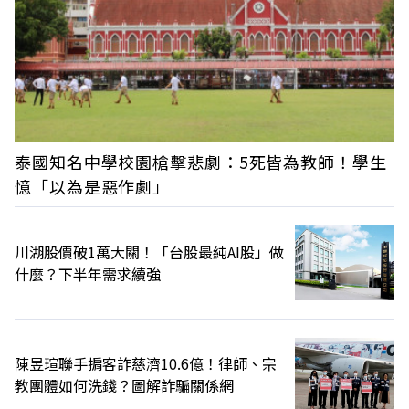
泰國知名中學校園槍擊悲劇：5死皆為教師！學生
憶「以為是惡作劇」
川湖股價破1萬大關！「台股最純AI股」做
什麼？下半年需求續強
陳昱瑄聯手掮客詐慈濟10.6億！律師、宗
教團體如何洗錢？圖解詐騙關係網