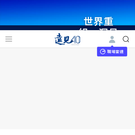
世界重
組・洞見
未來 與
世界領袖
職場雷達
同行