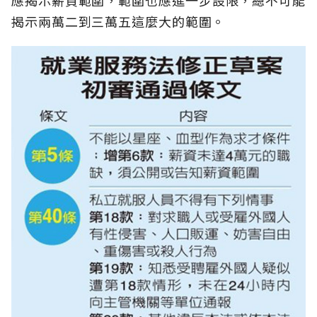
應揭示薪資範圍，範圍也應進一步設限，總不可能
揭示兩萬二到三萬五這麼大的範圍。