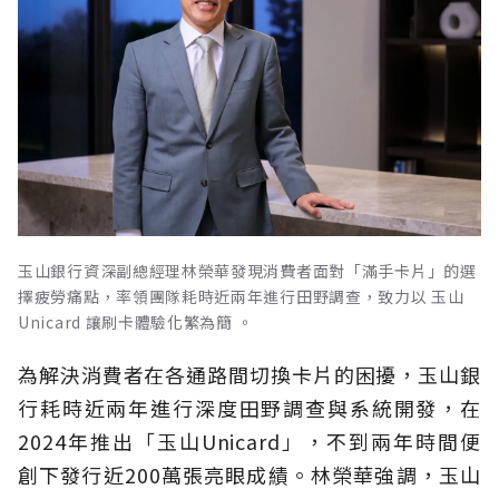
玉山銀行資深副總經理林榮華發現消費者面對「滿手卡片」的選
擇疲勞痛點，率領團隊耗時近兩年進行田野調查，致力以 玉山
Unicard 讓刷卡體驗化繁為簡 。
為解決消費者在各通路間切換卡片的困擾，玉山銀
行耗時近兩年進行深度田野調查與系統開發，在
2024年推出「玉山Unicard」，不到兩年時間便
創下發行近200萬張亮眼成績。林榮華強調，玉山