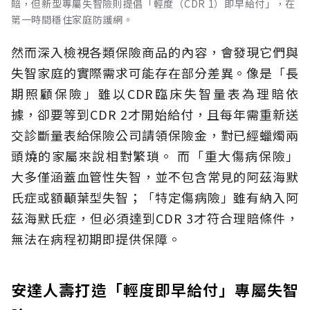
賠，但新型專屬失智險則提倡「輕度（CDR 1）即早給付」，在
第一時間穩住家庭防護網。
然而深入檢視各類保險商品的內容，會發現它們與
失智家庭的實際需求可能存在部分差異。像是「長
期照顧保險」雖以CDR臨床失智量表為理賠依
據，卻要等到CDR 2才開始給付，且每年需重新送
交診斷量表給保險公司請領保險金，對已經蠟燭兩
頭燒的家屬來說相對繁瑣。
而「重大傷病保險」
大多僅涵蓋血管性失智，並不包含常見的阿茲海默
氏症或額顳葉型失智；「特定傷病險」雖有納入阿
茲海默氏症，但必須達到CDR 3才符合理賠條件，
無法在病程初期即提供保障。
安達人壽打造「輕度即早給付」專屬失智