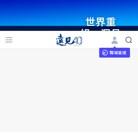
世界重
組・洞見
未來 與
世界領袖
職場雷達
同行