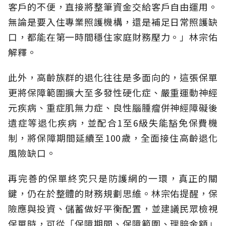
客戶的不便，直接將整筆資金交給客戶自由運用。
無論是要入住專業照護機構，還是補足日常照護缺
口，都能在第一時間穩住家庭財務壓力。」林宗佑
解釋。
此外，高齡族群的退化往往是多面向的，這張保單
更將保障範圍擴大至多發性硬化症、嚴重運動神經
元疾病、重症肌無力症、良性腦腫瘤併神經障礙後
遺症等退化疾病，並配合1至6級失能豁免保費機
制，將保障期間延續至100歲，全面接住高齡退化
風險缺口。
再完善的保單終究只是防護網的一環，真正的關
鍵，仍在於整體的財務規劃思維。
林宗佑提醒，保
險應與投資、儲蓄做好平衡配置，並建議民眾檢視
保單時，可從「保障期間、保障範圍、理賠金額」