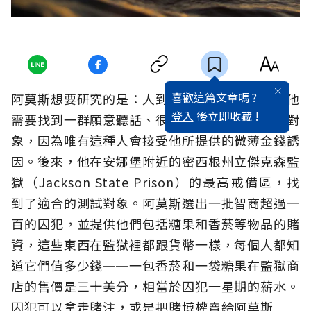
喜歡這篇文章嗎 ?
阿莫斯想要研究的是：人到底是如何做決策的？他
登入
後立即收藏 !
需要找到一群願意聽話、很窮的人來當他的測試對
象，因為唯有這種人會接受他所提供的微薄金錢誘
因。後來，他在安娜堡附近的密西根州立傑克森監
獄（Jackson State Prison）的最高戒備區，找
到了適合的測試對象。阿莫斯選出一批智商超過一
百的囚犯，並提供他們包括糖果和香菸等物品的賭
資，這些東西在監獄裡都跟貨幣一樣，每個人都知
道它們值多少錢──一包香菸和一袋糖果在監獄商
店的售價是三十美分，相當於囚犯一星期的薪水。
囚犯可以拿走賭注，或是把賭博權賣給阿莫斯──