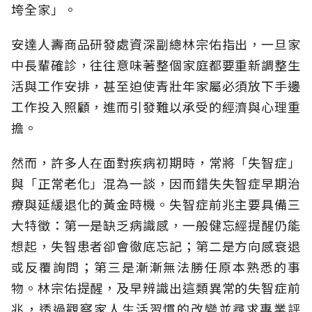
垮全家」。
安達人壽商品研發處資深副總林宗佑指出，一旦家
中長輩確診，往往意味著整個家庭都要重新調整生
活與工作安排，甚至迫使青壯年家屬必須放下手邊
工作投入照顧，進而引發難以承受的經濟與心理重
擔。
然而，許多人在面對疾病初期時，常將「失智症」
與「正常老化」混為一談，因而錯失失智症早期治
療與延緩退化的黃金時機。失智症前兆主要具備三
大特徵：第一是缺乏病識感，一般健忘經提醒仍能
想起，失智患者卻會徹底忘記；第二是方向感衰退
或反覆詢問；第三是漸漸無法勝任原本熟悉的事
物。林宗佑提醒，及早辨識出這類異常的失智症前
兆，透過觀察家人生活習慣的改變並尋求專業評