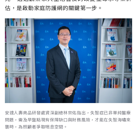
估，是啟動家庭防護網的關鍵第一步。
安達人壽商品研發處資深副總林宗佑指出，失智症已非單純醫療
問題，需及早盤點現有保障缺口與財務風險，才能在失智海嘯來
襲時，為照顧者爭取喘息空間。