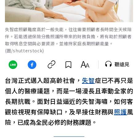
失智症照顧難度高於一般失能，往往需要照顧者長時間全天候陪
伴。若能透過保險分擔照護所帶來的財務負擔，將有助於照顧者
取得喘息空間與必要資源，並維持家庭長期照顧能量。
(圖/shutterstock)
聽遠見
台灣正式邁入超高齡社會，
失智
症已不再只是
個人的醫療議題，而是一場漫長且牽動全家的
長期抗戰。面對日益逼近的失智海嘯，如何客
觀檢視現有保障缺口，及早接住財務與
照護
風
險，已成為全民必修的財務課題。