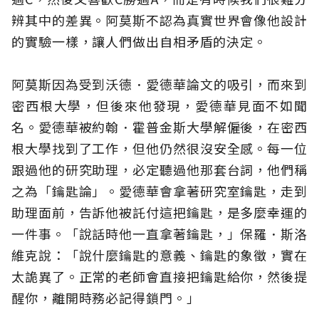
辨其中的差異。阿莫斯不認為真實世界會像他設計
的實驗一樣，讓人們做出自相矛盾的決定。
阿莫斯因為受到沃德．愛德華論文的吸引，而來到
密西根大學，但後來他發現，愛德華見面不如聞
名。愛德華被約翰．霍普金斯大學解僱後，在密西
根大學找到了工作，但他仍然很沒安全感。每一位
跟過他的研究助理，必定聽過他那套台詞，他們稱
之為「鑰匙論」。愛德華會拿著研究室鑰匙，走到
助理面前，告訴他被託付這把鑰匙，是多麼幸運的
一件事。「說話時他一直拿著鑰匙，」保羅．斯洛
維克說：「說什麼鑰匙的意義、鑰匙的象徵，實在
太詭異了。正常的老師會直接把鑰匙給你，然後提
醒你，離開時務必記得鎖門。」