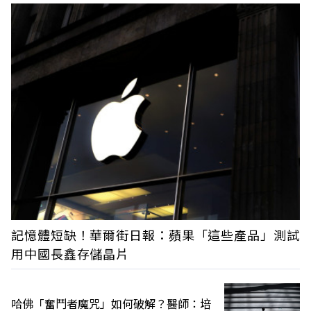
記憶體短缺！華爾街日報：蘋果「這些產品」測試
用中國長鑫存儲晶片
哈佛「奮鬥者魔咒」如何破解？醫師：培