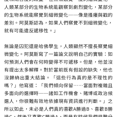
人類某部分的生物系統能觀察到劇烈變化，某部分
的生物系統能察覺到細微變化──像是搔癢與戳的
差別。阿莫斯認為，如果人們察覺不到細微變化，
就有可能違反遞移性。」
無論是囚犯還是哈佛學生，人類顯然不擅長察覺細
微變化。阿莫斯寫了一篇論文說明自己的實驗：如
何預測人們會在何時變得不可遞移。但是，他並沒
有提出太多解釋。對於當前既有假設的缺失，他也
沒歸納出重大結論。「這些行為真的是不理性的
嗎？」他寫道：「我們傾向保留……當面對複雜且
多面向的選擇時──諸如工作機會、賭博或政治候
選人，你很難有效地依據現有資訊進行判斷。」之
所以如此，未必是人們真的喜歡A勝過B、喜歡B勝
過C，然後又喜歡C勝過A，而是有時候我們很難分