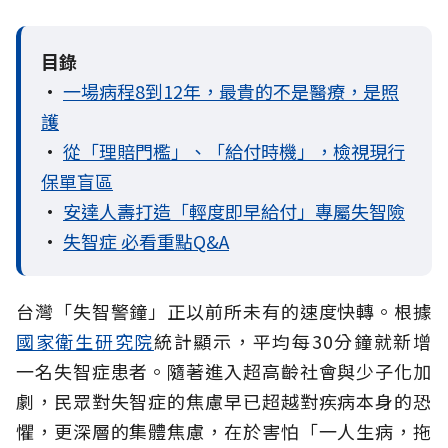
目錄
•
一場病程8到12年，最貴的不是醫療，是照
護
•
從「理賠門檻」、「給付時機」，檢視現行
保單盲區
•
安達人壽打造「輕度即早給付」專屬失智險
•
失智症 必看重點Q&A
台灣「失智警鐘」正以前所未有的速度快轉。根據
國家衛生研究院
統計顯示，平均每30分鐘就新增
一名失智症患者。隨著進入超高齡社會與少子化加
劇，民眾對失智症的焦慮早已超越對疾病本身的恐
懼，更深層的集體焦慮，在於害怕「一人生病，拖