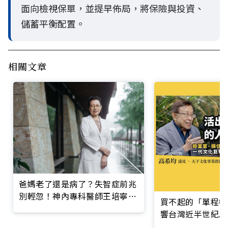
面向檢視保單，並提早佈局，將保險與投資、
儲蓄平衡配置。
相關文章
爸媽老了還是病了？失智症前兆
別輕忽！神內專科醫師王培寧呼
買不起的「單程機
籲把握大腦黃金期
響台灣近半世紀思