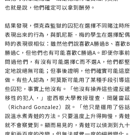
也就是說，他們確定可以拿到酬勞。
結果發現，傑克森監獄的囚犯在選擇不同賭注時所
表現出來的行為，與凱尼斯．梅的學生在選擇配偶
時的表現很相似：雖然他們說喜歡A勝過B、喜歡B
勝過C，但他們也有可能喜歡C勝過A。即便你事前
問過他們，有沒有可能選擇C而不選A，他們都堅
定地說絕無可能；但事後證明，他們確實可能這麼
做。有些人認為，阿莫斯可能用了某種手段引導這
些囚犯，事實上他沒有。「他沒有操弄這些違反遞
移性的犯人，」密西根大學教授理查．岡薩雷茲
（Richard Gonzalez）說。「他只是運用了俗話
說溫水煮青蛙的方法。只要溫度上升得夠慢，青蛙
就不會察覺到。顯而易見的，青蛙可以偵測到九十
度和兩百度的改變，但無法感覺一度的細微變化。