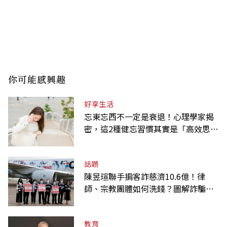
你可能感興趣
好享生活
忘東忘西不一定是衰退！心理學家揭
密，這2種健忘習慣其實是「高效思
考」的表現
話題
陳昱瑄聯手掮客詐慈濟10.6億！律
師、宗教團體如何洗錢？圖解詐騙關
係網
教育