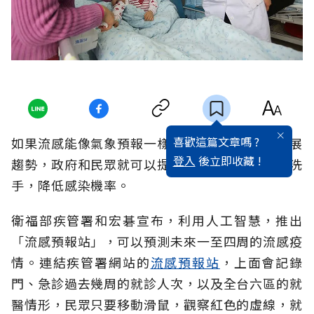
喜歡這篇文章嗎 ?
如果流感能像氣象預報一樣，事先知道未來的發展
登入
後立即收藏 !
趨勢，政府和民眾就可以提早預防，戴口罩、勤洗
手，降低感染機率。
衛福部疾管署和宏碁宣布，利用人工智慧，推出
「流感預報站」，可以預測未來一至四周的流感疫
情。連結疾管署網站的
流感預報站
，上面會記錄
門、急診過去幾周的就診人次，以及全台六區的就
醫情形，民眾只要移動滑鼠，觀察紅色的虛線，就