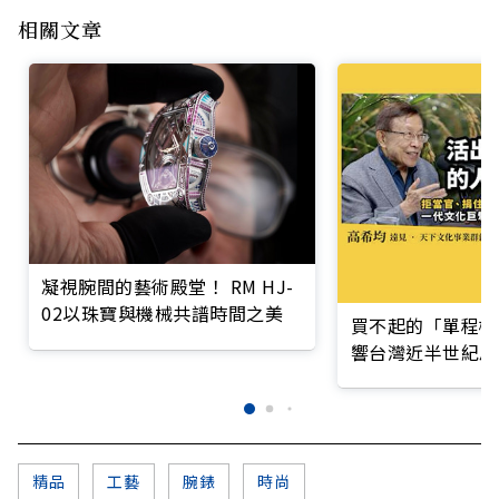
相關文章
凝視腕間的藝術殿堂！ RM HJ-
02以珠寶與機械共譜時間之美
買不起的「單程機
響台灣近半世紀思
精品
工藝
腕錶
時尚