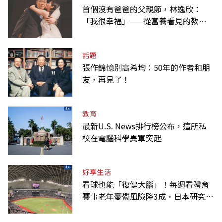
首個沒有爸爸的父親節，林逸欣：
「我很幸福」——從富養看見的教養
課
話題
張作錦憶別高希均：50年的作者和朋
友，再見了！
教育
最新U.S. News排行榜公布，這所私
校在電腦科學異軍突起
好享生活
看球也能「復健大腦」！每週看體育
賽事老年憂鬱風險降3成，日本研究：
到現場效果更好