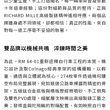
以少量生產、手工打造聞名，每一輛車架皆凝聚數
十年造車經驗；這份對細節與品質的堅持，正與
RICHARD MILLE高級製錶精神遙相呼應。兩個品
牌雖身處不同領域，卻都相信：真正的性能，來自
對每一道工序毫不妥協的執著。
雙品牌以機械共鳴 淬鍊時間之美
為此，RM 64-01重新詮釋自行車工程的本質。機
芯設計汲取Colnago經典車架的結構邏輯，以輕
量、通透與立體感為核心，274枚零件透過幾何鏤
空布局完整展現，宛如競速公路車裸露而精密的骨
架。五級鈦合金底板與橋板歷經微噴砂、手工倒角
及雙色PVD處理，細膩層次映襯出高級製錶工藝之
美；發條盒與陀飛輪的對稱配置，有如映照自行車