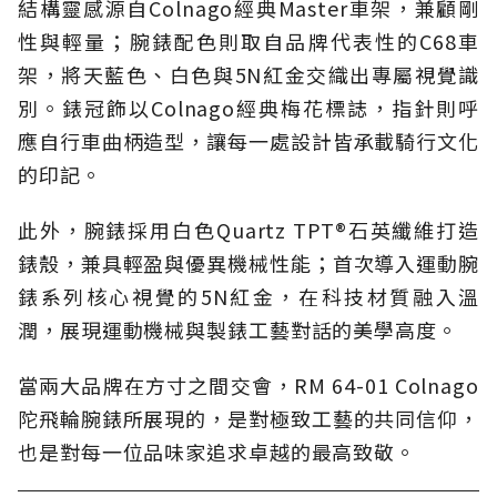
結構靈感源自Colnago經典Master車架，兼顧剛
性與輕量；腕錶配色則取自品牌代表性的C68車
架，將天藍色、白色與5N紅金交織出專屬視覺識
別。錶冠飾以Colnago經典梅花標誌，指針則呼
應自行車曲柄造型，讓每一處設計皆承載騎行文化
的印記。
此外，腕錶採用白色Quartz TPT®石英纖維打造
錶殼，兼具輕盈與優異機械性能；首次導入運動腕
錶系列核心視覺的5N紅金，在科技材質融入溫
潤，展現運動機械與製錶工藝對話的美學高度。
當兩大品牌在方寸之間交會，RM 64-01 Colnago
陀飛輪腕錶所展現的，是對極致工藝的共同信仰，
也是對每一位品味家追求卓越的最高致敬。