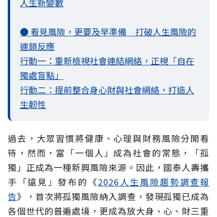
人生新變數
● 看見風險，更要及早準備 打破人生風險的
連鎖反應
行動一：重新檢視社會連結網絡，正視「自在
獨處盲點」
行動二：提前整合身心財與社會網絡，打造人
生韌性
過去，大眾習慣將健康、心理與財務風險分開看
待，然而，當「一個人」成為社會的常態，「孤
獨」正成為一種新興風險來源。因此，國泰人壽攜
手「遠見」發布的《
2026人生風險趨勢調查報
告
》，首次將孤獨風險納入調查，發現孤獨已成為
各個世代的普遍處境，更成為放大身、心、財三重