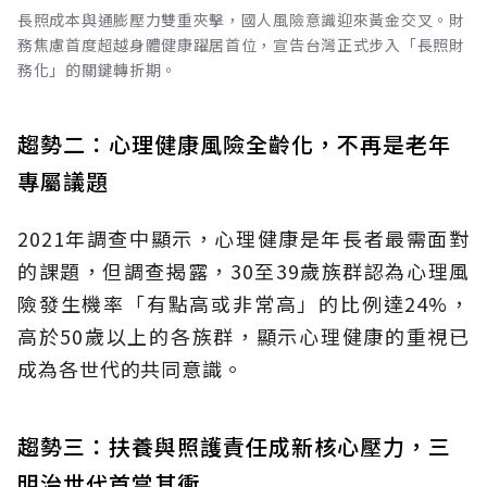
長照成本與通膨壓力雙重夾擊，國人風險意識迎來黃金交叉。財
務焦慮首度超越身體健康躍居首位，宣告台灣正式步入「長照財
務化」的關鍵轉折期。
趨勢二：心理健康風險全齡化，不再是老年
專屬議題
2021年調查中顯示，心理健康是年長者最需面對
的課題，但調查揭露，30至39歲族群認為心理風
險發生機率「有點高或非常高」的比例達24%，
高於50歲以上的各族群，顯示心理健康的重視已
成為各世代的共同意識。
趨勢三：扶養與照護責任成新核心壓力，三
明治世代首當其衝