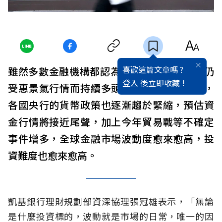
喜歡這篇文章嗎 ?
雖然多數金融機構都認為，2018年全球股市仍
登入
後立即收藏 !
受惠景氣行情而持續多頭走勢，但美國升息，
各國央行的貨幣政策也逐漸趨於緊縮，預估資
金行情將接近尾聲，加上今年貿易戰等不確定
事件增多，全球金融市場波動度愈來愈高，投
資難度也愈來愈高。
凱基銀行理財規劃部資深協理張冠雄表示，「無論
是什麼投資標的，波動就是市場的日常，唯一的因