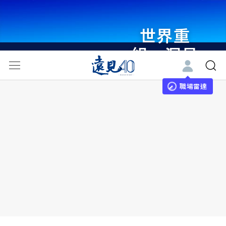
世界重
組・洞見
未來 與
世界領袖
職場雷達
同行