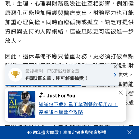
現，生理、心理與財務風險往往互相影響，例如健
康惡化可能增加照護與醫療支出，財務壓力也可能
加重心理負擔。同時面臨孤獨或孤立，缺乏可提供
資訊與支持的人際網絡，這些風險更可能被進一步
放大。
因此，退休準備不應只著重財務，更必須打破單點
防禦，而應提早啟動全方位規劃，除了持續規劃財
×
最後衝刺：已閱讀2/3篇文章
務安排，也應同步思考健康管理、未來照護需求，
再讀1篇文章，即可解鎖抽獎！
以及可提供支持的社會網絡。當不同面向的準備能
及早展開，不僅有助於降低風險對生活造成的衝
Just For You
擊，更能避免健康、生活與財務因缺乏支持而形成
知識包下載》重工業到餐飲都用AI！
連鎖影響，提升面對不同人生階段挑戰的韌性。
產業降本增效全攻略
面對超高齡社會、少子化與家庭結構改變，人生風
40 週年盛大開啟！享限定優惠與獨家好禮
險早已不是生理、心理、財務的單一課題，而是彼