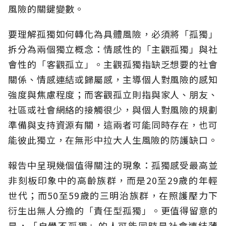
風險的關鍵變數。
要理解孤獨如何轉化為具體風險，必須將「孤獨」
拆分為兩個獨立概念：情感性的「主觀孤獨」與社
會性的「客觀孤立」。主觀孤獨指缺乏想要的社會
關係、情感連結或歸屬感，主導個人對風險的感知
強度與焦慮程度；而客觀孤立則指與家人、朋友、
社區或社會網絡的接觸很少，與個人對風險的規劃
準備與支持資源有關，這兩者可能同時存在，也可
能彼此獨立，在無形中拉大人生風險的防護缺口。
報告中呈現幾個值得關注的現象：孤獨感受最高並
非刻板印象中的高齡族群，而是20至29歲的年輕
世代；而50至59歲的三明治族群，在照護壓力下
衍生出無人分擔的「責任型孤獨」。更值得留意的
是，「自覺不孤獨」的人可能同時是社會連結薄