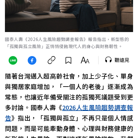
國泰人壽《2026人生風險趨勢調查報告》報告指出，新型態的
「孤獨與孤立風險」正悄悄侵蝕現代人的身心與財務韌性。
聽遠見
隨著台灣邁入超高齡社會，加上少子化、單身
與獨居家庭增加，「一個人的老後」逐漸成為
常態，也讓近年備受關注的孤獨死議題受到更
多討論。國泰人壽《
2026人生風險趨勢調查報
告
》指出，「孤獨與孤立」不再只是個人情感
問題，而是可能牽動身體、心理與財務健康的