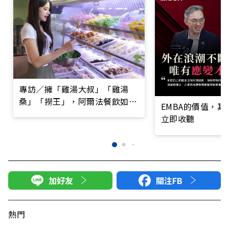
專訪／擁「雞湯大叔」「雞湯
桑」「撈王」，阿爾法餐飲如何
EMBA的價值，
熬出湯王帝國？
立即收聽
加好友
關注FB
熱門