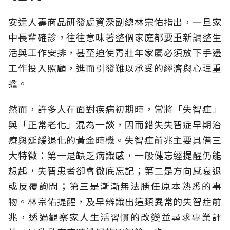
安達人壽商品研發處資深副總林宗佑指出，一旦家
中長輩確診，往往意味著整個家庭都要重新調整生
活與工作安排，甚至迫使青壯年家屬必須放下手邊
工作投入照顧，進而引發難以承受的經濟與心理重
擔。
然而，許多人在面對疾病初期時，常將「失智症」
與「正常老化」混為一談，因而錯失失智症早期治
療與延緩退化的黃金時機。失智症前兆主要具備三
大特徵：第一是缺乏病識感，一般健忘經提醒仍能
想起，失智患者卻會徹底忘記；第二是方向感衰退
或反覆詢問；第三是漸漸無法勝任原本熟悉的事
物。林宗佑提醒，及早辨識出這類異常的失智症前
兆，透過觀察家人生活習慣的改變並尋求專業評