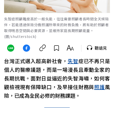
失智症照顧難度高於一般失能，往往需要照顧者長時間全天候陪
伴。若能透過保險分擔照護所帶來的財務負擔，將有助於照顧者
取得喘息空間與必要資源，並維持家庭長期照顧能量。
(圖/shutterstock)
聽遠見
台灣正式邁入超高齡社會，
失智
症已不再只是
個人的醫療議題，而是一場漫長且牽動全家的
長期抗戰。面對日益逼近的失智海嘯，如何客
觀檢視現有保障缺口，及早接住財務與
照護
風
險，已成為全民必修的財務課題。