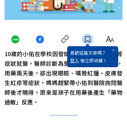
喜歡這篇文章嗎 ?
10歲的小佑在學校因發燒、喉嚨痛、肌肉痛等
登入
後立即收藏 !
症狀就醫，醫師診斷為急性咽炎及扁桃腺炎，
用藥兩天後，卻出現眼瞼、嘴唇紅腫、皮膚發
生紅疹等症狀，媽媽趕緊帶小佑到醫院詢問醫
師後才曉得，原來是孩子在用藥後產生「藥物
過敏」反應。