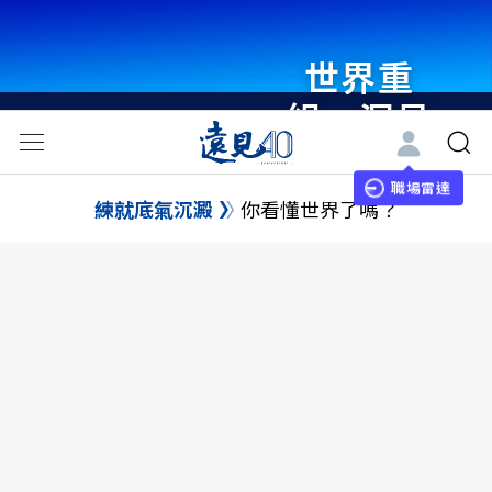
世界重
組・洞見
未來 與
世界領袖
職場雷達
練就底氣沉澱
你看懂世界了嗎？
同行