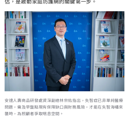
估，是啟動家庭防護網的關鍵第一步。
安達人壽商品研發處資深副總林宗佑指出，失智症已非單純醫療
問題，需及早盤點現有保障缺口與財務風險，才能在失智海嘯來
襲時，為照顧者爭取喘息空間。