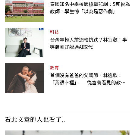
泰國知名中學校園槍擊悲劇：5死皆為
教師！學生憶「以為是惡作劇」
科技
台灣年輕人前途較抗跌？林宜敬：半
導體剛好躲過AI取代
教育
首個沒有爸爸的父親節，林逸欣：
「我很幸福」——從富養看見的教養
課
看此文章的人也看了..