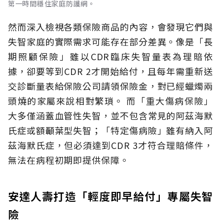
第一時間穩住家庭防護網。
然而深入檢視各類保險商品的內容，會發現它們與
失智家庭的實際需求可能存在部分差異。像是「長
期照顧保險」雖以CDR臨床失智量表為理賠依
據，卻要等到CDR 2才開始給付，且每年需重新送
交診斷量表給保險公司請領保險金，對已經蠟燭兩
頭燒的家屬來說相對繁瑣。
而「重大傷病保險」
大多僅涵蓋血管性失智，並不包含常見的阿茲海默
氏症或額顳葉型失智；「特定傷病險」雖有納入阿
茲海默氏症，但必須達到CDR 3才符合理賠條件，
無法在病程初期即提供保障。
安達人壽打造「輕度即早給付」專屬失智
險