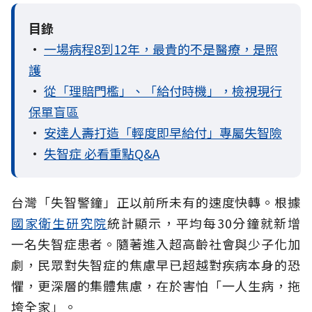
目錄
•
一場病程8到12年，最貴的不是醫療，是照
護
•
從「理賠門檻」、「給付時機」，檢視現行
保單盲區
•
安達人壽打造「輕度即早給付」專屬失智險
•
失智症 必看重點Q&A
台灣「失智警鐘」正以前所未有的速度快轉。根據
國家衛生研究院
統計顯示，平均每30分鐘就新增
一名失智症患者。隨著進入超高齡社會與少子化加
劇，民眾對失智症的焦慮早已超越對疾病本身的恐
懼，更深層的集體焦慮，在於害怕「一人生病，拖
垮全家」。