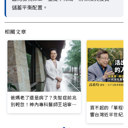
儲蓄平衡配置。
相關文章
爸媽老了還是病了？失智症前兆
別輕忽！神內專科醫師王培寧呼
買不起的「單程機
籲把握大腦黃金期
響台灣近半世紀思