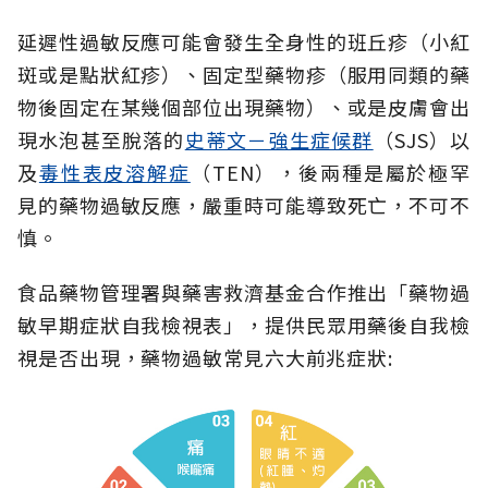
延遲性過敏反應可能會發生全身性的班丘疹（小紅
斑或是點狀紅疹）、固定型藥物疹（服用同類的藥
物後固定在某幾個部位出現藥物）、或是皮膚會出
現水泡甚至脫落的
史蒂文－強生症候群
（SJS）以
及
毒性表皮溶解症
（TEN），後兩種是屬於極罕
見的藥物過敏反應，嚴重時可能導致死亡，不可不
慎。
食品藥物管理署與藥害救濟基金合作推出「藥物過
敏早期症狀自我檢視表」，提供民眾用藥後自我檢
視是否出現，藥物過敏常見六大前兆症狀: