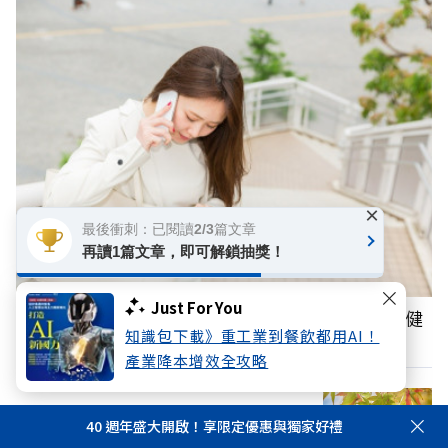
×
最後衝刺：已閱讀2/3篇文章
再讀1篇文章，即可解鎖抽獎！
Just For You
忘東忘西不一定是衰退！心理學家揭密，這2種健
知識包下載》重工業到餐飲都用AI！
忘習慣其實是「高效思考」的表現
產業降本增效全攻略
立秋後就會變涼？注意這「4個壞習慣」降
40 週年盛大開啟！享限定優惠與獨家好禮
低免疫力，小心夏季流感上身