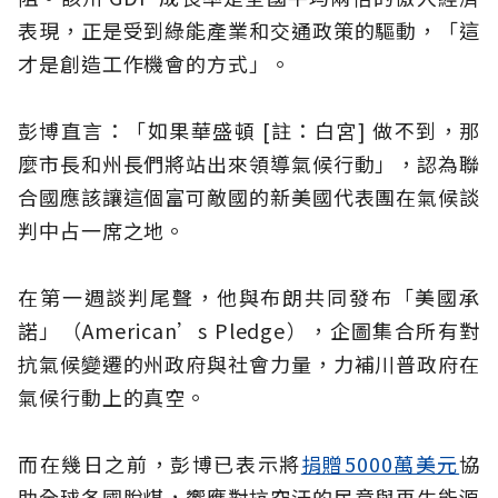
表現，正是受到綠能產業和交通政策的驅動，「這
才是創造工作機會的方式」。
彭博直言：「如果華盛頓 [註：白宮] 做不到，那
麼市長和州長們將站出來領導氣候行動」，認為聯
合國應該讓這個富可敵國的新美國代表團在氣候談
判中占一席之地。
在第一週談判尾聲，他與布朗共同發布「美國承
諾」（American’s Pledge），企圖集合所有對
抗氣候變遷的州政府與社會力量，力補川普政府在
氣候行動上的真空。
而在幾日之前，彭博已表示將
捐贈5000萬美元
協
助全球各國脫煤，響應對抗空汙的民意與再生能源