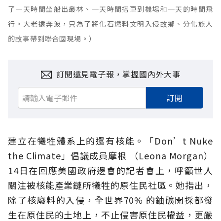
了一天時間坐船出叢林、一天時間搭車到機場和一天的時間飛
行。大老遠奔波，只為了將化石燃料文明入侵故鄉、分化族人
的故事帶到聯合國現場。）
訂閱遠見電子報，掌握國內外大事
訂閱
建立在犧牲體系上的還有核能。「Don’t Nuke
the Climate」倡議成員摩根 （Leona Morgan）
14日在回應美國政府邊會的記者會上，呼籲世人
關注被核能產業鏈所犧牲的原住民社區。她指出，
除了核廢料的入侵，全世界70% 的鈾礦開採都發
生在原住民的土地上，不止侵害原住民權益，更嚴