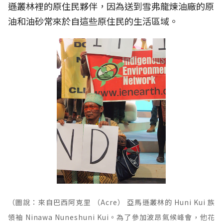
遜叢林裡的原住民夥伴，因為送到雪弗龍煉油廠的原
油和油砂常來於自這些原住民的生活區域。
（圖說：來自巴西阿克里 （Acre） 亞馬遜叢林的 Huni Kui 族
領袖 Ninawa Nuneshuni Kui。為了參加波昂氣候峰會，他花