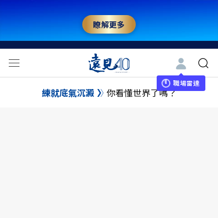
瞭解更多
職場雷達
練就底氣沉澱
你看懂世界了嗎？