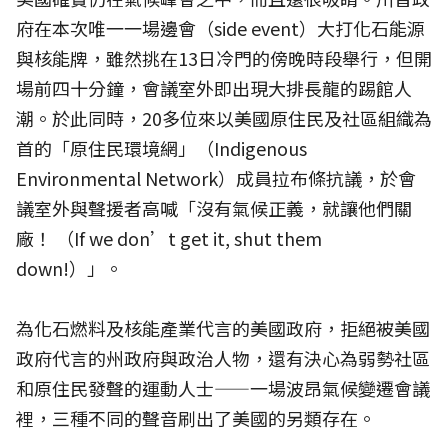
府在本次唯一一場邊會（side event）大打化石能源
與核能牌，雖然挑在13日冷門的傍晚時段舉行，但開
場前四十分鐘，會議室外即出現大排長龍的踢館人
潮。於此同時，20多位來以美國原住民及社區組織為
首的「原住民環境網」（Indigenous
Environmental Network）成員拉布條抗議，於會
議室外與聲援者高喊「沒有氣候正義，就讓他們關
廠！ （If we don’t get it, shut them
down!）」。
為化石燃料及核能產業代言的美國政府，拒絕被美國
政府代言的州政府與政治人物，還有決心為弱勢社區
和原住民發聲的運動人士——一場波昂氣候變遷會議
裡，三種不同的聲音刷出了美國的另類存在。