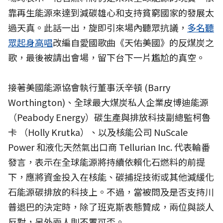
靠再生能源來達到減碳雄心和支持貧窮國家的發展太
過天真。此話一出，旋即引來場內聽眾抗議，
多名聽
眾起身高唱
改編自愛國歌曲《天佑美國》的反煤炭之
歌，最後被請出會場，留下台下一片尷尬的真空。
接著美國能源協會執行董事沃辛頓 (Barry
Worthington)、全球最大煤炭私人企業皮博迪能源
（Peabody Energy）碳生產與排放科技副總監柯魯
卡 （Holly Krutka）、以及核能公司 NuScale
Power 和液化天然氣出口商 Tellurian Inc. 代表輪番
發言，表示在全球能源將持續依賴化石燃料的前提
下，應將資金投入在核能、碳捕捉技術或其他減緩化
石能源碳排放的科技上。不過，當被問及是否支持川
普退巴的決定時，除了班克斯表態贊成，兩位與談人
反對，另外兩人則不置可否。