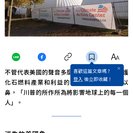
喜歡這篇文章嗎 ?
不管代表美國的聲音多麼分歧、川普政府擁護
登入
後立即收藏 !
化石燃料產業和利益的行動讓多少人嗤之以
鼻，「川普的所作所為將影響地球上的每一個
人」。