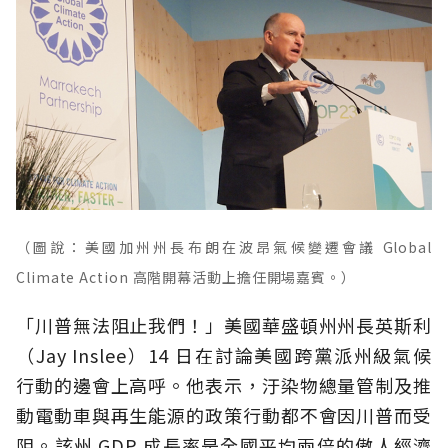
（圖說：美國加州州長布朗在波昂氣候變遷會議 Global
Climate Action 高階開幕活動上擔任開場嘉賓。）
「川普無法阻止我們！」美國華盛頓州州長英斯利
（Jay Inslee）14 日在討論美國跨黨派州級氣候
行動的邊會上高呼。他表示，汙染物總量管制及推
動電動車與再生能源的政策行動都不會因川普而受
阻。該州 GDP 成長率是全國平均兩倍的傲人經濟