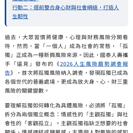
行動二：提前整合身心財與社會網絡，打造人
生韌性
過去，大眾習慣將健康、心理與財務風險分開看
待，然而，當「一個人」成為社會的常態，「孤
獨」正成為一種新興風險來源。因此，國泰人壽攜
手「遠見」發布的《
2026人生風險趨勢調查報
告
》，首次將孤獨風險納入調查，發現孤獨已成為
各個世代的普遍處境，更成為放大身、心、財三重
風險的關鍵變數。
要理解孤獨如何轉化為具體風險，必須將「孤獨」
拆分為兩個獨立概念：情感性的「主觀孤獨」與社
會性的「客觀孤立」。主觀孤獨指缺乏想要的社會
關係、情感連結或歸屬感，主導個人對風險的感知