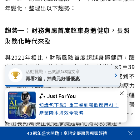
年變化，整理出以下趨勢：
趨勢一：財務焦慮首度超車身體健康，長照
財務化時代來臨
與2021年相比，財務風險首度超越身體健康，躍
升為國人最擔憂的人生風險。這項轉變在30至39
×
活動挑戰：已閱讀1/3篇文章
歲青壯年族群感受最深，有高達七成對此感到不
再看2篇，抽萬元好睡優惠
安。顯示在高通膨、低利率與長照成本攀升的壓力
下，民眾對退休準備與老後生活規劃的急迫感大幅
Just For You
提升。調查更指出，有13.5%的受訪者直接將「醫
知識包下載》重工業到餐飲都用AI！
產業降本增效全攻略
療與長照支出」視為最重視的財務管理項目之一，
點出長照風險正從健康議題轉化為財務議題。
40 週年盛大開啟！享限定優惠與獨家好禮