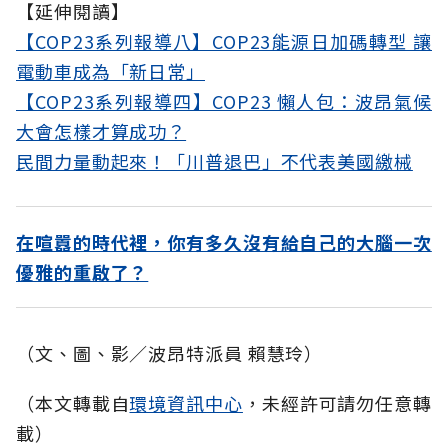
【延伸閱讀】
【COP23系列報導八】COP23能源日加碼轉型 讓
電動車成為「新日常」
【COP23系列報導四】COP23 懶人包：波昂氣候
大會怎樣才算成功？
民間力量動起來！「川普退巴」不代表美國繳械
在喧囂的時代裡，你有多久沒有給自己的大腦一次
優雅的重啟了？
（文、圖、影／波昂特派員 賴慧玲）
（本文轉載自
環境資訊中心
，未經許可請勿任意轉
載）