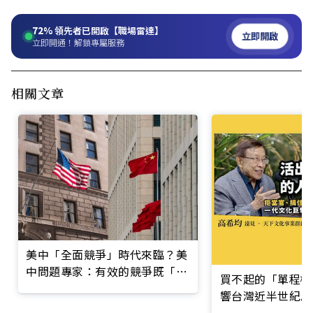
72%
領先者已開啟【職場雷達】
立即開啟
立即開通！解鎖專屬服務
相關文章
美中「全面競爭」時代來臨？美
中問題專家：有效的競爭既「防
買不起的「單程機
守」也要「進攻」
響台灣近半世紀思