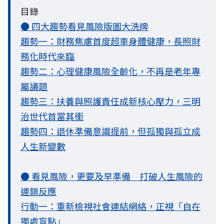
目錄
● 四大趨勢看見風險版圖大洗牌
趨勢一：財務焦慮首度超車身體健康，長照財
務化時代來臨
趨勢二：心理健康風險全齡化，不再是老年專
屬議題
趨勢三：扶養與照護責任成新核心壓力，三明
治世代首當其衝
趨勢四：退休準備意識提前，但孤獨與孤立成
人生新變數
● 看見風險，更要及早準備 打破人生風險的
連鎖反應
行動一：重新檢視社會連結網絡，正視「自在
獨處盲點」