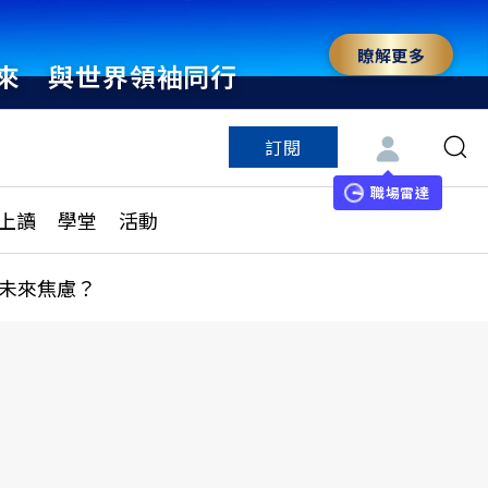
瞭解更多
來 與世界領袖同行
訂閱
特色頻道
訂閱
見線上讀
ESG遠見
職場雷達
上讀
學堂
活動
多訂閱方案
城市學
刊購買
健康遠見
未來焦慮？
子報訂閱
華人精英論壇
享知識包
領導影響力學院