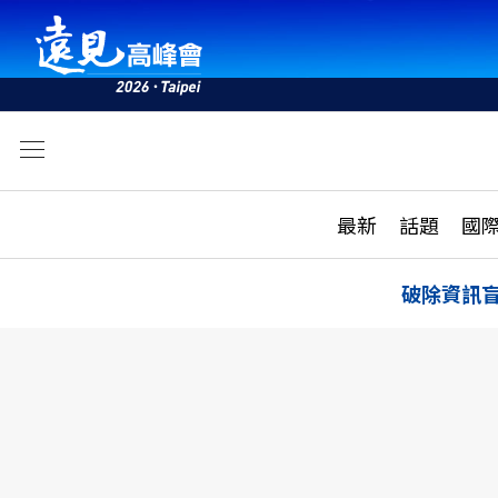
文
最新
最新
話題
國
雜誌目錄
活動
話題
AI
破除資訊
學堂
專題報導
科技
教育
遠見ON AIR
影音
合作