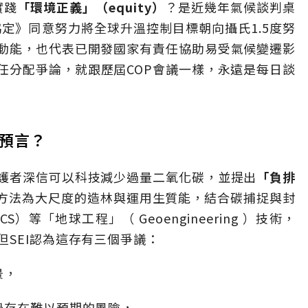
實踐
「環境正義」（equity）
？是近幾年氣候談判桌
協定》同意努力將全球升溫控制目標朝向攝氏1.5度努
動能，也代表已開發國家有責任協助易受氣候變遷影
任分配爭論，就跟歷屆COP會議一樣，永遠是每日談
的預言？
護者深信可以科技減少過量二氧化碳，並提出
「負排
方法為大尺度的造林與運用生質能，結合碳捕捉與封
e , CCS）等「地球工程」（ Geoengineering ）技術，
SEI認為這存有三個爭議：
景，
恐存在難以預期的風險，