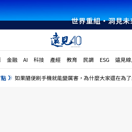
世界重組・洞見未
章
特輯
文章
大學升學、職涯攻略
遠
際
金融
AI
科技
產經
教育
民調
ESG
遠見線
國際
更
縣市施政調查全解析
金融
單
民調
盲點
如果隨便刷手機就能變厲害，為什麼大家還在為了
產經
電
好享生活
獨
專欄