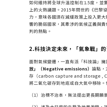
如何維持將全球升溫控制在1.5度，並
上的火熱議題。2015年問世的《巴黎
力，意味各國須在減緩政策上投入更大
響的脆弱國家，其牽涉的氣候正義與責
判的熱點。
2.科技決定未來，「氣象戰」
面對氣候變遷，一直有派「科技論」擁
放」（Negative emissions）
論點，
存（carbon capture and storag
將二氧化碳存到地底或自大氣中移除。但
（1）治標不治本，無法提出更長期願
（2）涉及大尺度的生態及地景改變，