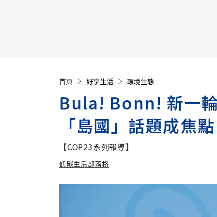
【遠見40週年慶】訂《遠見》贈實用家電3選1+暢銷好
首頁
好享生活
環境生態
Bula! Bonn!
「島國」話題成焦點
【COP23系列報導】
低碳生活部落格
加入追蹤
低碳生活部落格