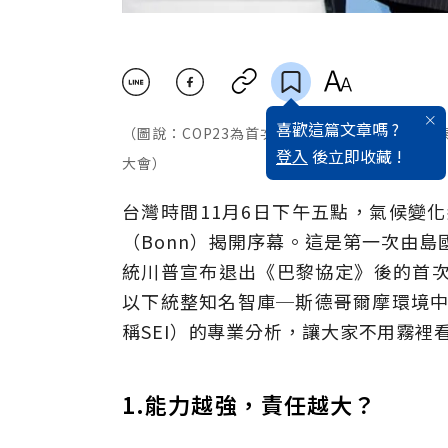
喜歡這篇文章嗎 ?
（圖說：COP23為首次由島嶼國家取得主辦權的氣候會
登入
後立即收藏 !
大會）
台灣時間11月6日下午五點，氣候變化
（Bonn）揭開序幕。這是第一次由
統川普宣布退出《巴黎協定》後的首次
以下統整知名智庫─斯德哥爾摩環境中心（The S
稱SEI）的專業分析，讓大家不用霧裡
1.能力越強，責任越大？