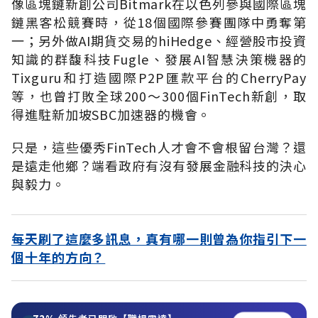
像區塊鏈新創公司Bitmark在以色列參與國際區塊
鏈黑客松競賽時，從18個國際參賽團隊中勇奪第
一；另外做AI期貨交易的hiHedge、經營股市投資
知識的群馥科技Fugle、發展AI智慧決策機器的
Tixguru和打造國際P2P匯款平台的CherryPay
等，也曾打敗全球200～300個FinTech新創，取
得進駐新加坡SBC加速器的機會。
只是，這些優秀FinTech人才會不會根留台灣？還
是遠走他鄉？端看政府有沒有發展金融科技的決心
與毅力。
每天刷了這麼多訊息，真有哪一則曾為你指引下一
個十年的方向？