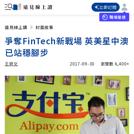
立即訂閱
職場雷達
遠見線上讀
封面故事
爭奪FinTech新戰場 英美星中澳
已站穩腳步
王妍文
2017-09-30
瀏覽數
6,400+
加入追蹤
王妍文