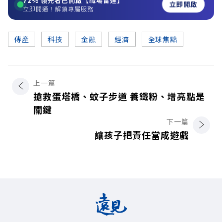
72%
領先者已開啟【職場雷達】
立即開啟
立即開通！解鎖專屬服務
傳產
科技
金融
經濟
全球焦點
上一篇
搶救蛋塔橋、蚊子步道 養鐵粉、增亮點是
關鍵
下一篇
讓孩子把責任當成遊戲