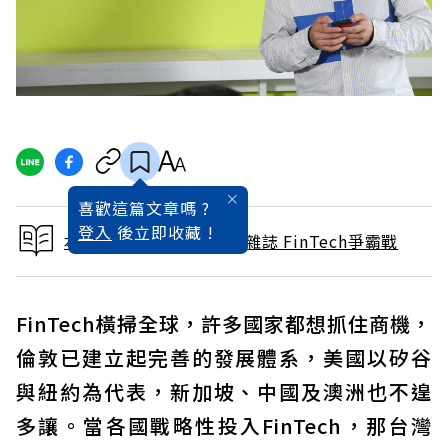
喜歡這篇文章嗎 ?
登入
後立即收藏 !
本文出自 2017 / 10月號雜誌 FinTech爭霸戰
FinTech橫掃全球，許多國家都想抓住商機，
倫敦已建立起完善的發展體系，美國以矽谷
與紐約為代表，新加坡、中國及澳洲也不遑
多讓。當各國戰略性投入FinTech，那台灣