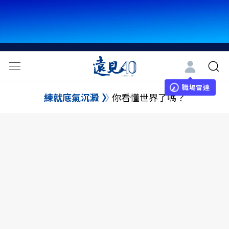
職場雷達
練就底氣沉澱
你看懂世界了嗎？