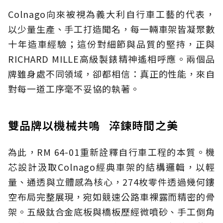
Colnago向來被視為義大利自行車工藝的代表，
以少量生產、手工打造聞名，每一輛車架皆凝聚數
十年造車經驗；這份對細節與品質的堅持，正與
RICHARD MILLE高級製錶精神遙相呼應。兩個品
牌雖身處不同領域，卻都相信：真正的性能，來自
對每一道工序毫不妥協的執著。
雙品牌以機械共鳴 淬鍊時間之美
為此，RM 64-01重新詮釋自行車工程的本質。機
芯設計汲取Colnago經典車架的結構邏輯，以輕
量、通透與立體感為核心，274枚零件透過幾何鏤
空布局完整展現，宛如競速公路車裸露而精密的骨
架。五級鈦合金底板與橋板歷經微噴砂、手工倒角