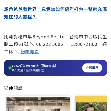
想帶爸爸看世界，究竟該如何優雅打包一整趟充滿
知性的大旅程？
比漾貨櫃市集Beyond Petite：台南市中西區民生
路二段61號 ＼ 06 222 3606 ＼ 12:00~21:00，週
二休 ＼
粉絲專頁
72%
領先者已開啟【職場雷達】
立即開啟
立即開通！解鎖專屬服務
延伸閱讀