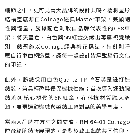
細節之中，更可見兩大品牌的設計共鳴。橋板星形
結構靈感源自Colnago經典Master車架，兼顧剛
性與輕量；腕錶配色則取自品牌代表性的C68車
架，將天藍色、白色與5N紅金交織出專屬視覺識
別。錶冠飾以Colnago經典梅花標誌，指針則呼
應自行車曲柄造型，讓每一處設計皆承載騎行文化
的印記。
此外，腕錶採用白色Quartz TPT®石英纖維打造
錶殼，兼具輕盈與優異機械性能；首次導入運動腕
錶系列核心視覺的5N紅金，在科技材質融入溫
潤，展現運動機械與製錶工藝對話的美學高度。
當兩大品牌在方寸之間交會，RM 64-01 Colnago
陀飛輪腕錶所展現的，是對極致工藝的共同信仰，