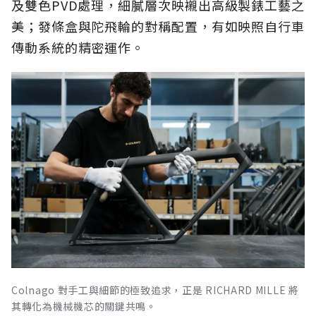
及雙色PVD處理，細膩層次映襯出高級製錶工藝之
美；發條盒與陀飛輪的對稱配置，有如映照自行車
傳動系統的精密運作。
Colnago 對手工與細節的極致追求，正是 RICHARD MILLE 將
其轉化為機械機芯的關鍵共鳴。