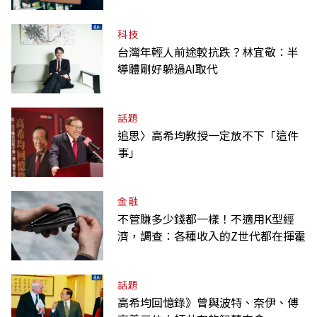
科技
台灣年輕人前途較抗跌？林宜敬：半
導體剛好躲過AI取代
話題
追思〉高希均教授一定放不下「這件
事」
金融
不管賺多少錢都一樣！不適用K型經
濟，調查：各種收入的Z世代都在揮霍
話題
高希均回憶錄》曾與波特、奈伊、傅