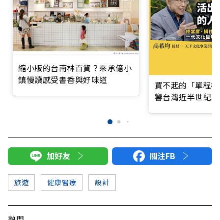
縮小版的台南林百貨？來承億小
鎮慢讀感受書香與好味道
買不起的「單程機
響台灣近半世紀思
加好友
關注FB
旅遊
健康醫療
設計
熱門