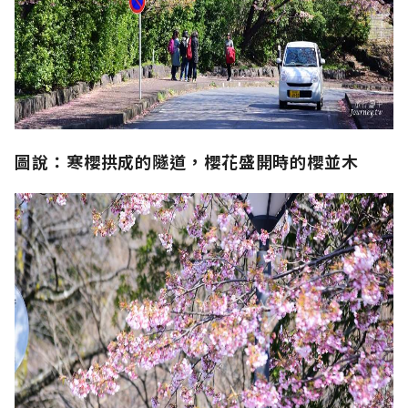
圖說：寒櫻拱成的隧道，櫻花盛開時的櫻並木