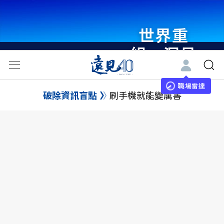
瞭解更多
職場雷達
破除資訊盲點
刷手機就能變厲害