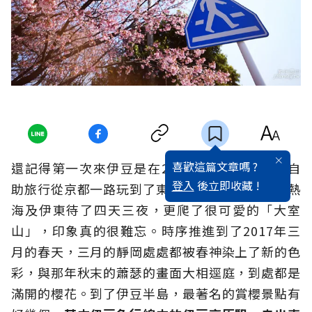
喜歡這篇文章嗎 ?
還記得第一次來伊豆是在2014年秋末，那時候自
登入
後立即收藏 !
助旅行從京都一路玩到了東京，中途更是繞到了熱
海及伊東待了四天三夜，更爬了很可愛的「大室
山」，印象真的很難忘。時序推進到了2017年三
月的春天，三月的靜岡處處都被春神染上了新的色
彩，與那年秋末的蕭瑟的畫面大相逕庭，到處都是
滿開的櫻花。到了伊豆半島，最著名的賞櫻景點有