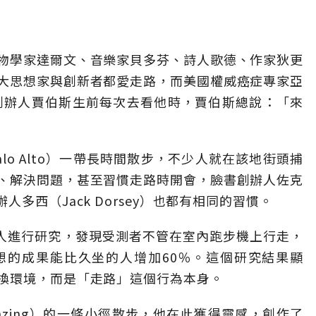
物學家達爾文、音樂家貝多芬、詩人歌德、作家狄更
大思想家與創新者都愛走路，而美國權威癌症專家亞
在蘋果創辦人賈伯斯生前每次去看他時，賈伯斯總說：「來
lo Alto）一帶長時間散步，不少人就在該地街頭捕
、解決問題，甚至習慣走路時開會，臉書創辦人佐克
er創辦人多西（Jack Dorsey）也都有相同的習慣。
成人進行研究，發現受測者不管在室內跑步機上行走，
想的成果能比久坐的人增加60％。這個研究結果顯
換環境，而是「走路」這個行為本身。
nzing）的一條小徑散步，他在此獲得靈感，創作了