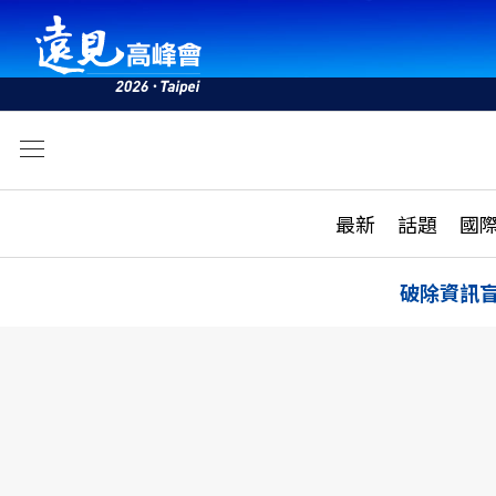
文
最新
最新
話題
國
雜誌目錄
活動
話題
AI
破除資訊
學堂
專題報導
科技
教育
遠見ON AIR
影音
合作