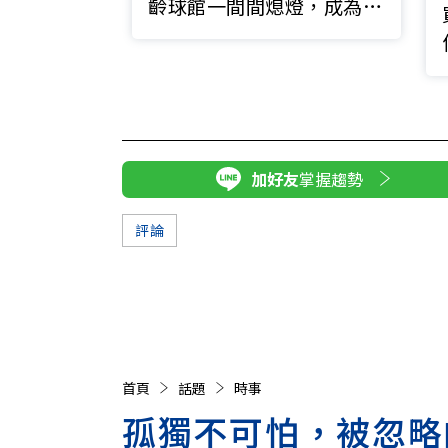
齡球館一間間熄燈，成為時
代的眼淚
加好友
掌握趨勢
評論
首頁
話題
時事
孤獨不可怕，被忽略