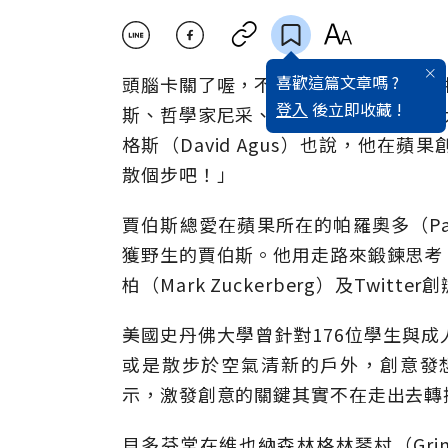
喜歡這篇文章嗎 ?
頭腦卡關了喔，不妨站起來走一走。生
登入
後立即收藏 !
斯、哲學家尼采、亞里斯多德等許多偉
格斯（David Agus）也說，他
散個步吧！」
賈伯斯總愛在蘋果所在的帕羅奧多（Pa
獲野生的賈伯斯。他用走路來鍛鍊思考
柏（Mark Zuckerberg）及Twitt
美國史丹佛大學曾針對176位學生與
或是散步於空氣清新的戶外，創意發
示，激發創意的關鍵其實不在走出去轉
貝多芬常在維也納森林格林琴村（Gri