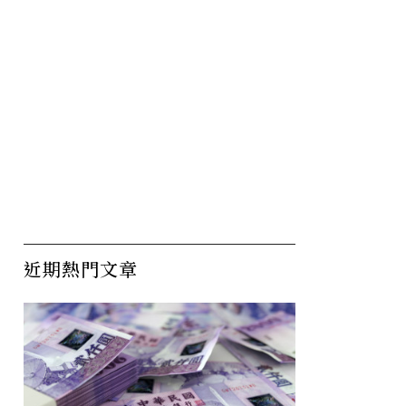
「鍍金」
烽火中延續初心
明
偷
近期熱門文章