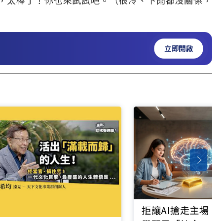
，太棒了！你也來試試吧。（很冷、下雨都沒關係，
立即開啟
拒讓AI搶走主場