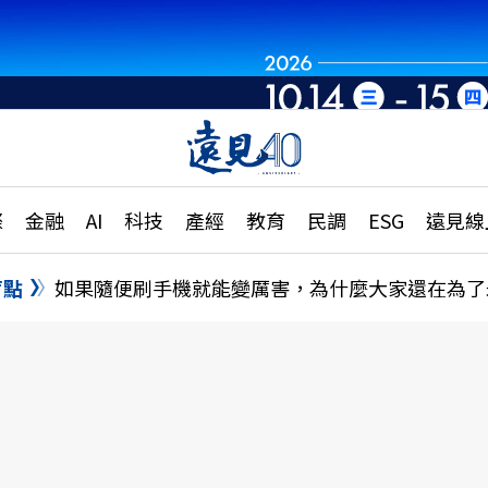
章
特輯
文章
大學升學、職涯攻略
遠
際
金融
AI
科技
產經
教育
民調
ESG
遠見線
國際
更
縣市施政調查全解析
金融
單
民調
盲點
如果隨便刷手機就能變厲害，為什麼大家還在為了
產經
電
好享生活
獨
專欄