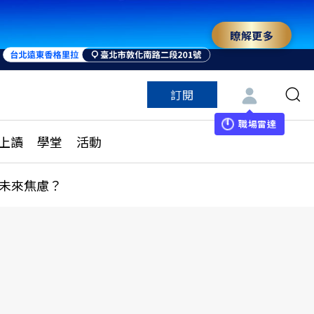
瞭解更多
訂閱
特色頻道
訂閱
見線上讀
ESG遠見
職場雷達
上讀
學堂
活動
多訂閱方案
城市學
刊購買
健康遠見
未來焦慮？
子報訂閱
華人精英論壇
享知識包
領導影響力學院