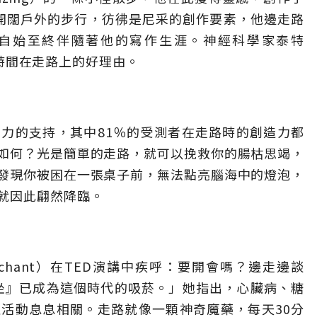
開闊戶外的步行，彷彿是尼采的創作要素，他邊走路
路自始至終伴隨著他的寫作生涯。神經科學家泰特
你花時間在走路上的好理由。
力的支持，其中81％的受測者在走路時的創造力都
如何？光是簡單的走路，就可以挽救你的腸枯思竭，
發現你被困在一張桌子前，無法點亮腦海中的燈泡，
就因此翩然降臨。
erchant）在TED演講中疾呼：要開會嗎？邊走邊談
『坐』已成為這個時代的吸菸。」她指出，心臟病、糖
活動息息相關。走路就像一顆神奇魔藥，每天30分