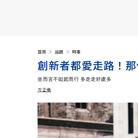
【遠見40週年慶】訂《遠見》贈實用家電3選1+暢銷好
首頁
話題
時事
創新者都愛走路！那
坐而言不如起而行 多走走好處多
方正儀
加入追蹤
方正儀