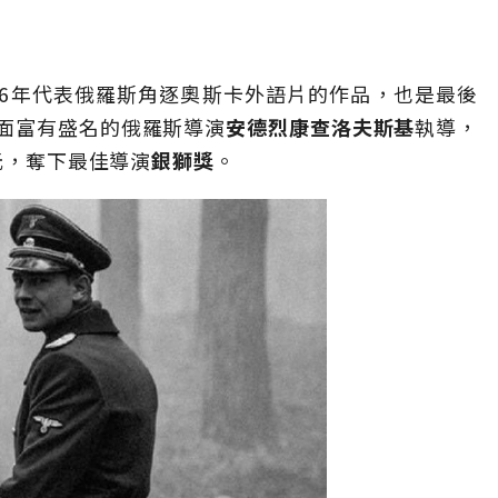
016年代表俄羅斯角逐奧斯卡外語片的作品，也是最後
面富有盛名的俄羅斯導演
安德烈康查洛夫斯基
執導，
元，奪下最佳導演
銀獅獎
。