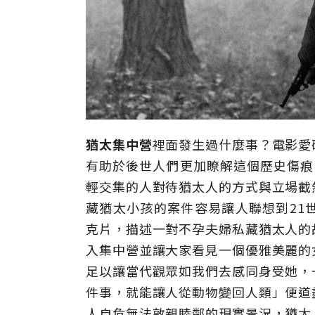
猶太集中營
裡面發生過什麼事？電影愛
有助於後世人們更加瞭解這個歷史傷痕
輕交集的人對待猶太人的方式與立場截
藏猶太小孩的案件容易讓人聯想到21
克片，描述一對不孕夫婦私藏猶太人的
入集中營並讓大家看見一個優雅美麗的
足以讓當代觀眾如我們去感同身受她，
件事，就能讓人從動物變回人類」便道
人自危無法敦親睦鄰的現實景況，猶太