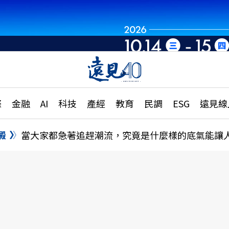
章
特輯
文章
大學升學、職涯攻略
遠
際
金融
AI
科技
產經
教育
民調
ESG
遠見線
國際
更
縣市施政調查全解析
金融
單
民調
澱
當大家都急著追趕潮流，究竟是什麼樣的底氣能讓
產經
電
好享生活
獨
專欄