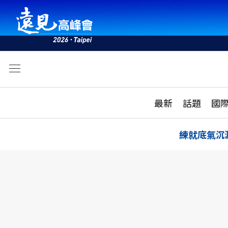
文
最新
最新
話題
國
雜誌目錄
活動
話題
AI
練就底氣沉
學堂
專題報導
科技
教育
遠見ON AIR
影音
合作