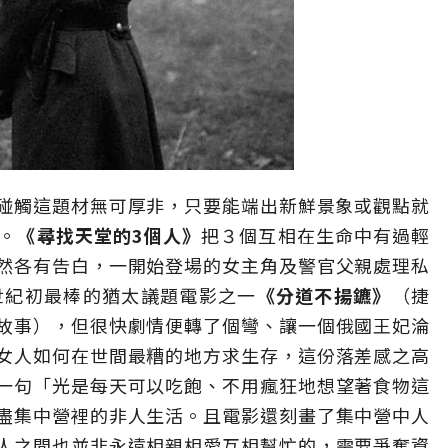
碰觸這題材無可厚非，只要能端出新鮮景象或觀點就
。
《尋找天堂的3個人》
把３個互相在生命中有過輕
然各有告白，一開始登場的女主角及警官父親處理私
世紀初最棒的猶太議題電影之一
《分道不揚鑣》
（捷
故事），但很快劇情便轉了個彎、讓一個俄國王妃淪
女人如何在世間最糟的地方求生存，這份落差感之高
一句「光是每天可以吃飽、不用瘋狂地想望著食物這
盡集中營裡的非人生活。且電影還刻畫了集中營中人
人之間也並非永遠相親相愛互相幫忙的，需要爭奪資