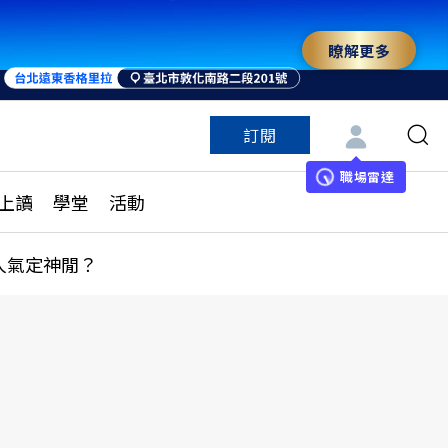
瞭解更多
訂閱
特色頻道
訂閱
見線上讀
ESG遠見
職場雷達
上讀
學堂
活動
多訂閱方案
城市學
刊購買
健康遠見
人氣定神閒？
子報訂閱
華人精英論壇
享知識包
領導影響力學院