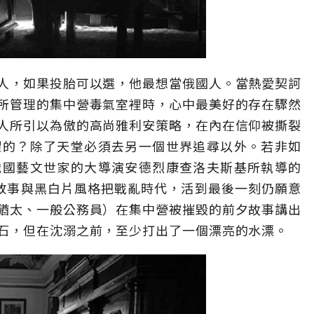
人，如果投胎可以選，他最想當俄國人。當熱愛契訶
所管理的集中營毒氣室裡時，心中最美好的存在驟然
人所引以為傲的高尚雅利安策略，在內在信仰被撕裂
懼的？除了天堂必須去另一個世界追尋以外。若非如
俄國藝文世家的大導演安德烈康查洛夫斯基所執導的
敘事與黑白片風格把戰亂時代，活到最後一刻仍願意
猶太、一般公務員）在集中營被摧毀的前夕故事講出
石，但在沈溺之前，至少打出了一個漂亮的水漂。