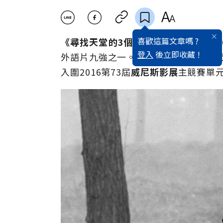
喜歡這篇文章嗎 ?
《尋找天堂的3個人》Paradise
是2
登入
後立即收藏 !
外語片九強之一。由在舞台劇與電影方
入圍2016第73屆
威尼斯影展
主競賽單