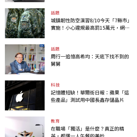
話題
城鎮韌性防空演習8/10今天「7縣市」
實施！小心違規最高罰15萬元，網路
降速時間一覽
話題
周行一追憶高希均：天底下找不到的
舅舅
科技
記憶體短缺！華爾街日報：蘋果「這
些產品」測試用中國長鑫存儲晶片
教育
在職場「獨活」是什麼？真正的精
英，都懂一人午餐的美妙