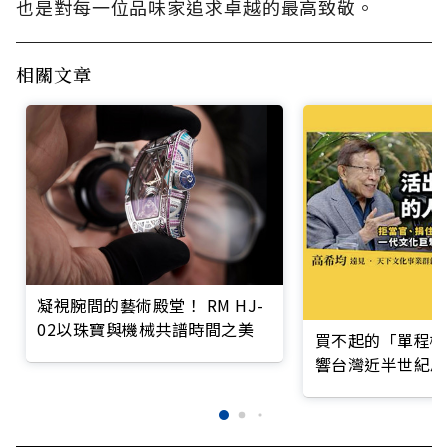
也是對每一位品味家追求卓越的最高致敬。
相關文章
凝視腕間的藝術殿堂！ RM HJ-
02以珠寶與機械共譜時間之美
買不起的「單程機
響台灣近半世紀思