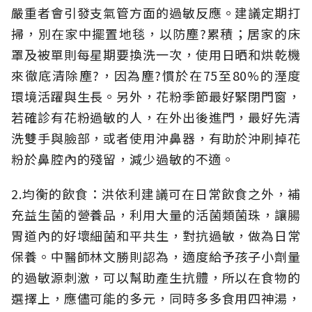
嚴重者會引發支氣管方面的過敏反應。建議定期打
掃，別在家中擺置地毯，以防塵?累積；居家的床
罩及被單則每星期要換洗一次，使用日晒和烘乾機
來徹底清除塵?，因為塵?慣於在75至80%的溼度
環境活躍與生長。另外，花粉季節最好緊閉門窗，
若確診有花粉過敏的人，在外出後進門，最好先清
洗雙手與臉部，或者使用沖鼻器，有助於沖刷掉花
粉於鼻腔內的殘留，減少過敏的不適。
2.均衡的飲食：洪依利建議可在日常飲食之外，補
充益生菌的營養品，利用大量的活菌類菌珠，讓腸
胃道內的好壞細菌和平共生，對抗過敏，做為日常
保養。中醫師林文勝則認為，適度給予孩子小劑量
的過敏源刺激，可以幫助產生抗體，所以在食物的
選擇上，應儘可能的多元，同時多多食用四神湯，