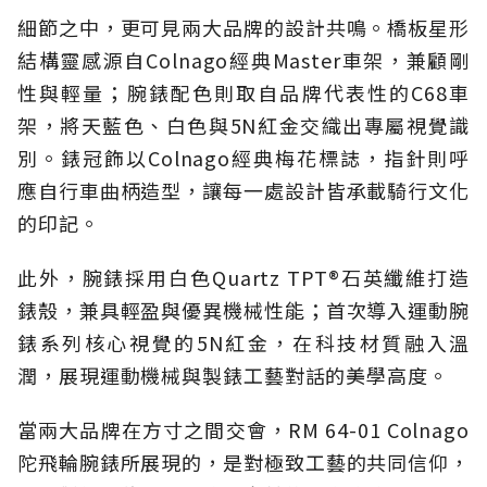
細節之中，更可見兩大品牌的設計共鳴。橋板星形
結構靈感源自Colnago經典Master車架，兼顧剛
性與輕量；腕錶配色則取自品牌代表性的C68車
架，將天藍色、白色與5N紅金交織出專屬視覺識
別。錶冠飾以Colnago經典梅花標誌，指針則呼
應自行車曲柄造型，讓每一處設計皆承載騎行文化
的印記。
此外，腕錶採用白色Quartz TPT®石英纖維打造
錶殼，兼具輕盈與優異機械性能；首次導入運動腕
錶系列核心視覺的5N紅金，在科技材質融入溫
潤，展現運動機械與製錶工藝對話的美學高度。
當兩大品牌在方寸之間交會，RM 64-01 Colnago
陀飛輪腕錶所展現的，是對極致工藝的共同信仰，