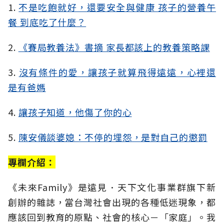
1.
不是吃飽就好，還要安全與健康 孩子的營養午
餐 到底吃了什麼？
2.
《賽局教養法》書摘 家長都該上的教養策略課
3.
沒有條件的愛，讓孩子就算飛得遠遠，心裡還
是有爸媽
4.
讓孩子知道，他傷了你的心
5.
陳安儀談婆媳：不停的埋怨，是對自己的懲罰
專欄介紹：
《未來Family》是遠見．天下文化事業群旗下新
創辦的雜誌，當台灣社會出現的各種低迷現象，都
應該回到教育的原點、社會的核心－「家庭」。我