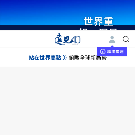
世界重
組・洞見
未來 與
世界領袖
職場雷達
站在世界高點
俯瞰全球新局勢
同行