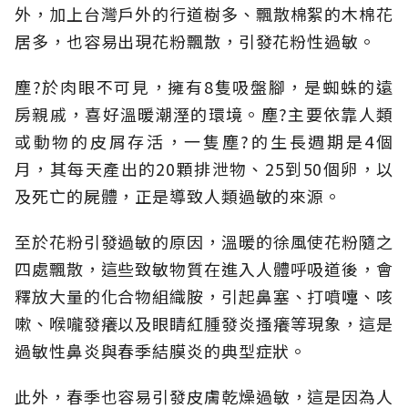
外，加上台灣戶外的行道樹多、飄散棉絮的木棉花
居多，也容易出現花粉飄散，引發花粉性過敏。
塵?於肉眼不可見，擁有8隻吸盤腳，是蜘蛛的遠
房親戚，喜好溫暖潮溼的環境。塵?主要依靠人類
或動物的皮屑存活，一隻塵?的生長週期是4個
月，其每天產出的20顆排泄物、25到50個卵，以
及死亡的屍體，正是導致人類過敏的來源。
至於花粉引發過敏的原因，溫暖的徐風使花粉隨之
四處飄散，這些致敏物質在進入人體呼吸道後，會
釋放大量的化合物組織胺，引起鼻塞、打噴嚏、咳
嗽、喉嚨發癢以及眼睛紅腫發炎搔癢等現象，這是
過敏性鼻炎與春季結膜炎的典型症狀。
此外，春季也容易引發皮膚乾燥過敏，這是因為人