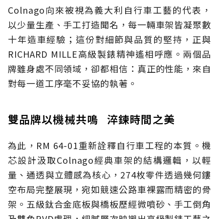
Colnago向來被視為義大利自行車工藝的代表，
以少量生產、手工打造聞名，每一輛車架皆凝聚數
十年造車經驗；這份對細節與品質的堅持，正與
RICHARD MILLE高級製錶精神遙相呼應。兩個品
牌雖身處不同領域，卻都相信：真正的性能，來自
對每一道工序毫不妥協的執著。
雙品牌以機械共鳴 淬鍊時間之美
為此，RM 64-01重新詮釋自行車工程的本質。機
芯設計汲取Colnago經典車架的結構邏輯，以輕
量、通透與立體感為核心，274枚零件透過幾何鏤
空布局完整展現，宛如競速公路車裸露而精密的骨
架。五級鈦合金底板與橋板歷經微噴砂、手工倒角
及雙色PVD處理，細膩層次映襯出高級製錶工藝之