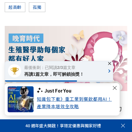
超高齡
孤獨
×
最後衝刺：已閱讀2/3篇文章
再讀1篇文章，即可解鎖抽獎！
Just For You
知識包下載》重工業到餐飲都用AI！
數位專題
產業降本增效全攻略
【晚育時代】人工生殖如何搶救高齡生育力
40 週年盛大開啟！享限定優惠與獨家好禮
你可能感興趣