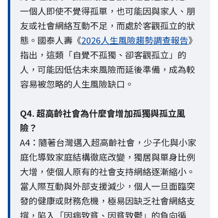
一個人即使不覺得孤單，也可能因與家人、朋
友或社會網絡互動不足，而處於客觀孤立的狀
態。國泰人壽《
2026人生風險趨勢調查報告
》
指出，這類「自覺不孤獨、卻客觀孤立」的
人，可能因低估未來風險而延後準備，成為較
容易被忽略的人生風險缺口。
Q4. 超高齡社會為什麼會增加孤獨與孤立風
險？
A4：隨著台灣邁入超高齡社會，少子化與小家
庭化導致家庭結構徹底改變，獨居與單身比例
大增，使個人原有的社會支持網絡逐漸縮小。
當人際互動與外部支援減少，個人一旦面臨突
發的健康或財務危機，極易因缺乏社會網絡支
撐，陷入「因病致貧、因貧致鬱」的負向循