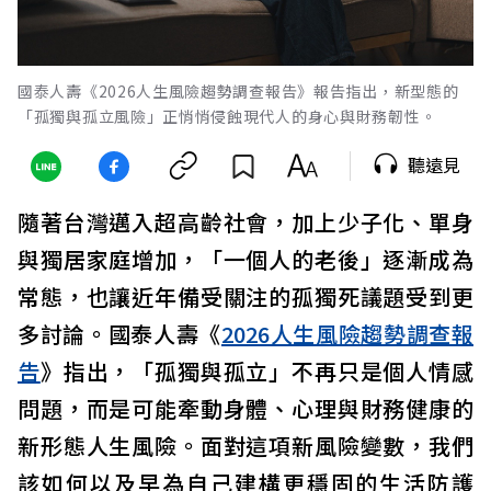
國泰人壽《2026人生風險趨勢調查報告》報告指出，新型態的
「孤獨與孤立風險」正悄悄侵蝕現代人的身心與財務韌性。
聽遠見
隨著台灣邁入超高齡社會，加上少子化、單身
與獨居家庭增加，「一個人的老後」逐漸成為
常態，也讓近年備受關注的孤獨死議題受到更
多討論。國泰人壽《
2026人生風險趨勢調查報
告
》指出，「孤獨與孤立」不再只是個人情感
問題，而是可能牽動身體、心理與財務健康的
新形態人生風險。面對這項新風險變數，我們
該如何以及早為自己建構更穩固的生活防護