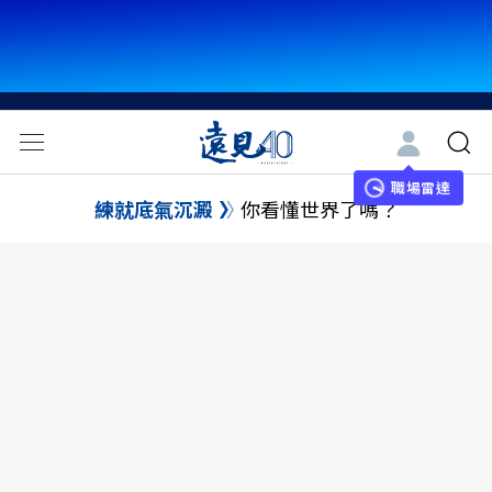
職場雷達
練就底氣沉澱
你看懂世界了嗎？