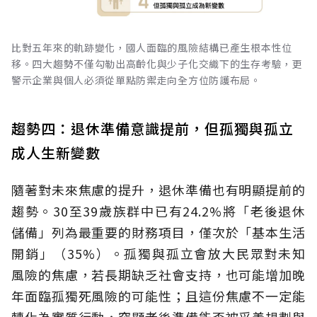
比對五年來的軌跡變化，國人面臨的風險結構已產生根本性位
移。四大趨勢不僅勾勒出高齡化與少子化交織下的生存考驗，更
警示企業與個人必須從單點防禦走向全方位防護布局。
趨勢四：退休準備意識提前，但孤獨與孤立
成人生新變數
隨著對未來焦慮的提升，退休準備也有明顯提前的
趨勢。30至39歲族群中已有24.2%將「老後退休
儲備」列為最重要的財務項目，僅次於「基本生活
開銷」（35%）。孤獨與孤立會放大民眾對未知
風險的焦慮，若長期缺乏社會支持，也可能增加晚
年面臨孤獨死風險的可能性；且這份焦慮不一定能
轉化為實質行動，突顯老後準備能否被妥善規劃與