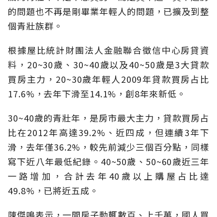
的問題也不再是剛畢業年輕人的問題，已擴及到整
個青壯族群。
根據屋比統計財團法人金融聯合徵信中心房貸資
料，20~30歲、30~40歲以及40~50歲是3大貸款
買房主力，20~30歲年輕人2009年貸款買房占比
17.6%，去年下滑至14.1%，創8年來新低。
30~40歲的青壯年，是房市最大主力，貸款買房占
比在2012年高達39.2%、近四成，但連續3年下
滑，去年僅36.2%，較先前減少三個百分點，同樣
寫下近八年最低紀錄。40~50歲、50~60歲近三年
一路增加，合計去年40歲以上購屋占比達
49.8%，已將近五成。
陳傑鳴表示，一間房子動輒數百、上千萬，國人買