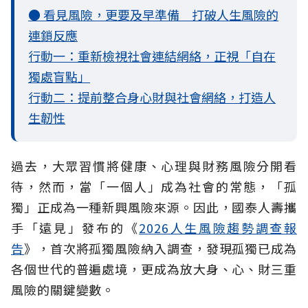
● 看見風險，更要及早準備 打破人生風險的
連鎖反應
行動一：重新檢視社會連結網絡，正視「自在
獨處盲點」
行動二：提前整合身心財與社會網絡，打造人
生韌性
過去，大眾習慣將健康、心理與財務風險分開看
待，然而，當「一個人」成為社會的常態，「孤
獨」正成為一種新興風險來源。因此，國泰人壽攜
手「遠見」發布的《
2026人生風險趨勢調查報
告
》，首次將孤獨風險納入調查，發現孤獨已成為
各個世代的普遍處境，更成為放大身、心、財三重
風險的關鍵變數。