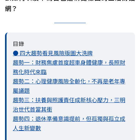
網？
目錄
● 四大趨勢看見風險版圖大洗牌
趨勢一：財務焦慮首度超車身體健康，長照財
務化時代來臨
趨勢二：心理健康風險全齡化，不再是老年專
屬議題
趨勢三：扶養與照護責任成新核心壓力，三明
治世代首當其衝
趨勢四：退休準備意識提前，但孤獨與孤立成
人生新變數