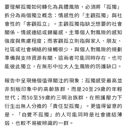
要理解孤獨如何轉化為具體風險，必須將「孤獨」
拆分為兩個獨立概念：情感性的「主觀孤獨」與社
會性的「客觀孤立」。主觀孤獨指缺乏想要的社會
關係、情感連結或歸屬感，主導個人對風險的感知
強度與焦慮程度；而客觀孤立則指與家人、朋友、
社區或社會網絡的接觸很少，與個人對風險的規劃
準備與支持資源有關，這兩者可能同時存在，也可
能彼此獨立，在無形中拉大人生風險的防護缺口。
報告中呈現幾個值得關注的現象：孤獨感受最高並
非刻板印象中的高齡族群，而是20至29歲的年輕
世代；而50至59歲的三明治族群，在照護壓力下
衍生出無人分擔的「責任型孤獨」。更值得留意的
是，「自覺不孤獨」的人可能同時是社會連結薄
弱、也較不易被辨識的一群。