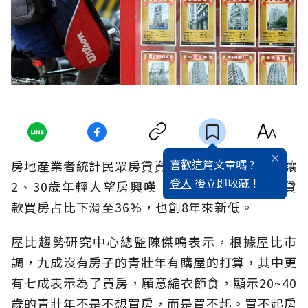
喜歡這篇文章嗎 ?
房地產業者統計民眾房貸資料發現，高房價不只讓
登入
後立即收藏 !
2、30歲年輕人望房興嘆，30至40歲族群去年貸
款買房占比下滑至36%，也創8年來新低。
屋比趨勢研究中心總監陳傑鳴表示，根據屋比市
調，九成沒有房子的青壯年有購屋的打算，其中更
有七成表示為了買房，願意縮衣節食，顯示20~40
歲的青壯年不是不想買房，而是買不起。買不起房