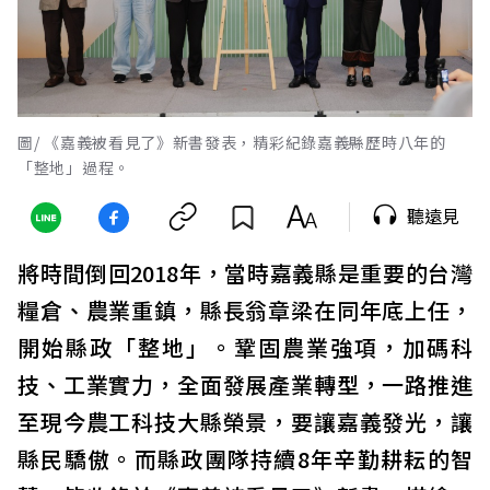
圖/ 《嘉義被看見了》新書發表，精彩紀錄嘉義縣歷時八年的
「整地」過程。
聽遠見
將時間倒回2018年，當時嘉義縣是重要的台灣
糧倉、農業重鎮，縣長翁章梁在同年底上任，
開始縣政「整地」。鞏固農業強項，加碼科
技、工業實力，全面發展產業轉型，一路推進
至現今農工科技大縣榮景，要讓嘉義發光，讓
縣民驕傲。而縣政團隊持續8年辛勤耕耘的智