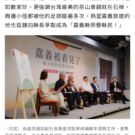
如數家珍，更強調台灣最美的茶山景觀就在石棹，
周邊小徑都被他的足跡踏遍多次，熱愛嘉義旅遊的
他也逗趣向縣長爭取成為「嘉義縣榮譽縣民！」
（右起）由遠見雜誌副社長兼遠見智庫總編輯李建興主持，邀集