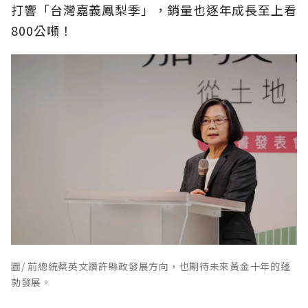
打響「台灣嘉義鳳梨季」，銷量也逐年成長至上看
800公噸！
圖/ 前總統蔡英文讚許縣政發展方向，也期待未來黃金十年的蓬
勃發展。