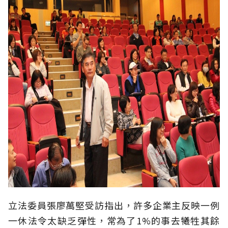
立法委員張廖萬堅受訪指出，許多企業主反映一例
一休法令太缺乏彈性，常為了1%的事去犧牲其餘