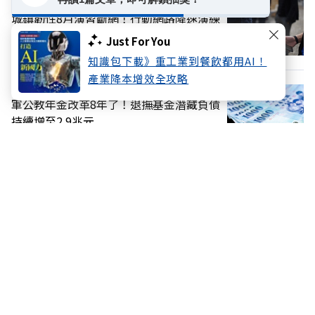
城鎮韌性8月演習斷網！行動網路降速演練
將登場，7日「災防訊息」預告
Just For You
知識包下載》重工業到餐飲都用AI！
產業降本增效全攻略
軍公教年金改革8年了！退撫基金潛藏負債
持續增至2.9兆元
00:00
00:00
換個主題看看
加好友
關注FB
登入網站會員
享受更多個人化的會員服務