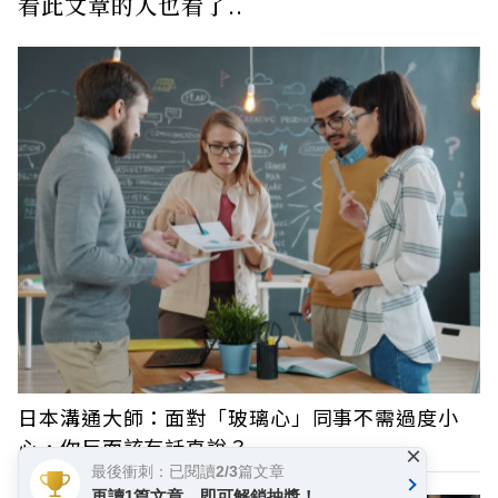
看此文章的人也看了..
日本溝通大師：面對「玻璃心」同事不需過度小
心，你反而該有話直說？
×
最後衝刺：已閱讀2/3篇文章
再讀1篇文章，即可解鎖抽獎！