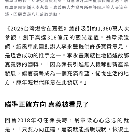
翁章梁縣長、立法委員蔡易餘、財信傳媒集團董事長謝金河、紙
風車劇團創辦人李永豐、嘉義縣人力發展所長許喻理等人交流座
談，回顧嘉義八年施政軌跡。
《2026台灣燈會在嘉義》總計吸引約1,360萬人次
參觀，創下高達316億元的觀光產值。翁章梁強
調，紙風車劇團創辦人李永豐提供許多寶貴意見，
是燈會成功的推手之一。李永豐則感性地描述故鄉
嘉義縣的翻轉，「因為縣長引進無人機等創新產業
發展，讓嘉義縣成為一個充滿希望、愉悅生活的地
方，讓年輕世代願意在此發展。」
瞄準正確方向 嘉義被看見了
回首2018年初任縣長時，翁章梁心心念念的就
是，「只要方向正確，嘉義就能擺脫現狀，恢復土