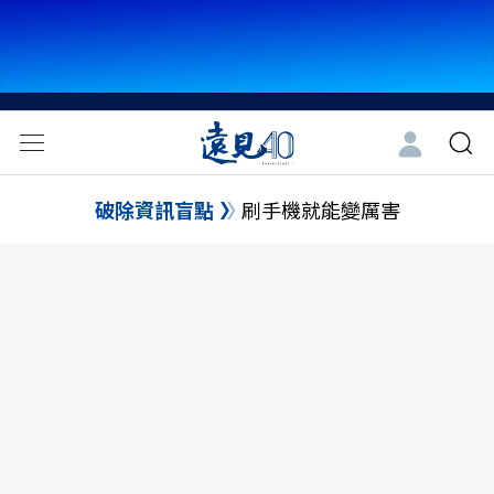
破除資訊盲點
刷手機就能變厲害