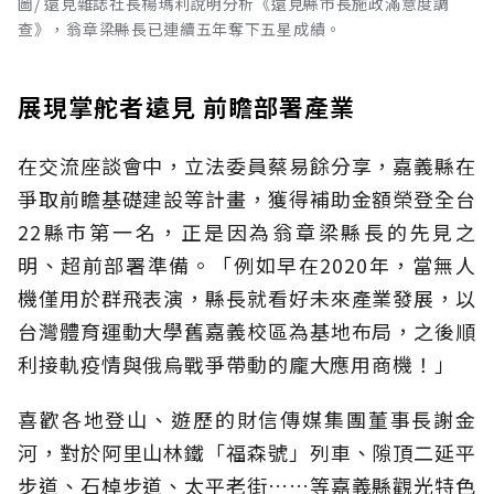
圖/ 遠見雜誌社長楊瑪利說明分析《遠見縣市長施政滿意度調
查》，翁章梁縣長已連續五年奪下五星成績。
展現掌舵者遠見 前瞻部署產業
在交流座談會中，立法委員蔡易餘分享，嘉義縣在
爭取前瞻基礎建設等計畫，獲得補助金額榮登全台
22縣市第一名，正是因為翁章梁縣長的先見之
明、超前部署準備。「例如早在2020年，當無人
機僅用於群飛表演，縣長就看好未來產業發展，以
台灣體育運動大學舊嘉義校區為基地布局，之後順
利接軌疫情與俄烏戰爭帶動的龐大應用商機！」
喜歡各地登山、遊歷的財信傳媒集團董事長謝金
河，對於阿里山林鐵「福森號」列車、隙頂二延平
步道、石棹步道、太平老街……等嘉義縣觀光特色