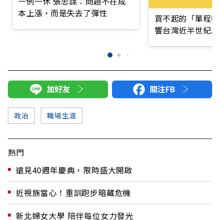
一例一休 張忠謀：問題不在成
本上漲，而是失去了彈性
買不起的「單程機
響台灣近半世紀思
加好友
關注FB
政治
職場生涯
熱門
遠見40週年慶典，限時盛大開啟
近視族當心！重訓跑步暗藏危機
新北婦女大學 陪伴每位女力發光