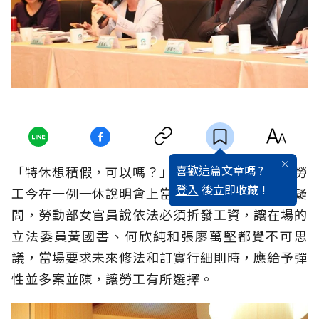
喜歡這篇文章嗎 ?
「特休想積假，可以嗎？」一位中部科學園區女勞
登入
後立即收藏 !
工今在一例一休說明會上當面向勞動部官員提出疑
問，勞動部女官員說依法必須折發工資，讓在場的
立法委員黃國書、何欣純和張廖萬堅都覺不可思
議，當場要求未來修法和訂實行細則時，應給予彈
性並多案並陳，讓勞工有所選擇。