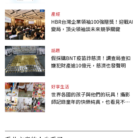
產經
HBR台灣企業領袖100強贈獎！迎戰AI
變局，頂尖領袖談未來競爭關鍵
話題
假採購BNT疫苗詐慈濟！調查局查扣
嫌犯財產逾10億元，慈濟也發聲明
好享生活
世界各國的孩子與他們的玩具！攝影
師記錄童年的快樂純真，也看見不同
背景與文化