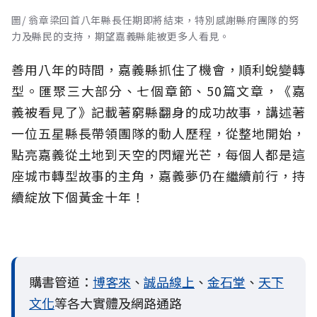
圖/ 翁章梁回首八年縣長任期即將結束，特別感謝縣府團隊的努
力及縣民的支持，期望嘉義縣能被更多人看見。
善用八年的時間，嘉義縣抓住了機會，順利蛻變轉
型。匯聚三大部分、七個章節、50篇文章，《嘉
義被看見了》記載著窮縣翻身的成功故事，講述著
一位五星縣長帶領團隊的動人歷程，從整地開始，
點亮嘉義從土地到天空的閃耀光芒，每個人都是這
座城市轉型故事的主角，嘉義夢仍在繼續前行，持
續綻放下個黃金十年！
購書管道：
博客來
、
誠品線上
、
金石堂
、
天下
文化
等各大實體及網路通路