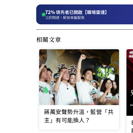
72%
領先者已開啟【職場雷達】
立即開通！解鎖專屬服務
相關文章
蔣萬安聲勢升溫，藍營「共
主」有可能換人？