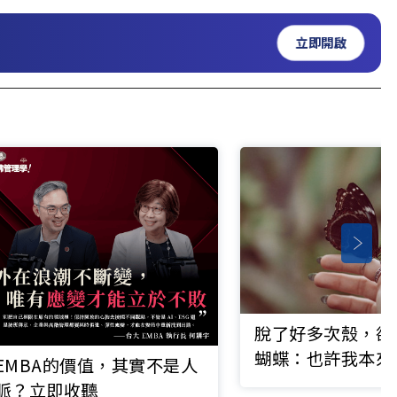
立即開啟
脫了好多次殼，卻
蝴蝶：也許我本來
EMBA的價值，其實不是人
蝶， 我只是我
脈？立即收聽