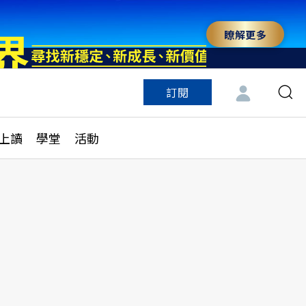
瞭解更多
訂閱
特色頻道
訂閱
見線上讀
ESG遠見
上讀
學堂
活動
多訂閱方案
城市學
刊購買
健康遠見
子報訂閱
華人精英論壇
享知識包
領導影響力學院