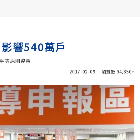
書6選3 特價 3,980 元
影響540萬戶
反平等原則違憲
2017-02-09
瀏覽數
94,850+