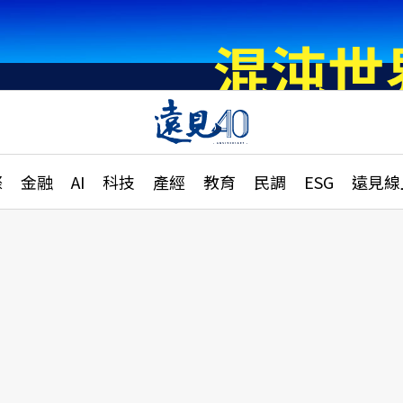
章
特輯
文章
大學升學、職涯攻略
遠
際
金融
AI
科技
產經
教育
民調
ESG
遠見線
國際
更
縣市施政調查全解析
金融
單
民調
產經
電
好享生活
獨
專欄