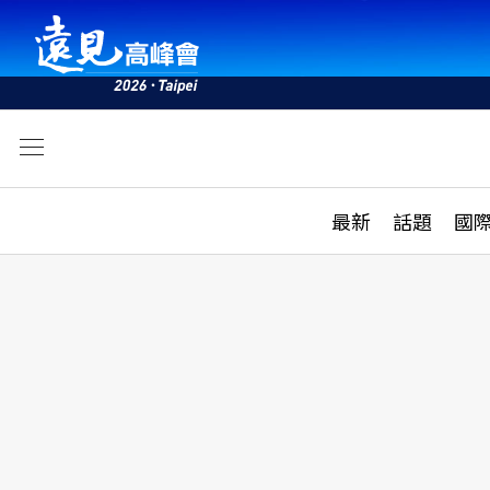
文
最新
最新
話題
國
雜誌目錄
活動
話題
AI
學堂
專題報導
科技
教育
遠見ON AIR
影音
合作