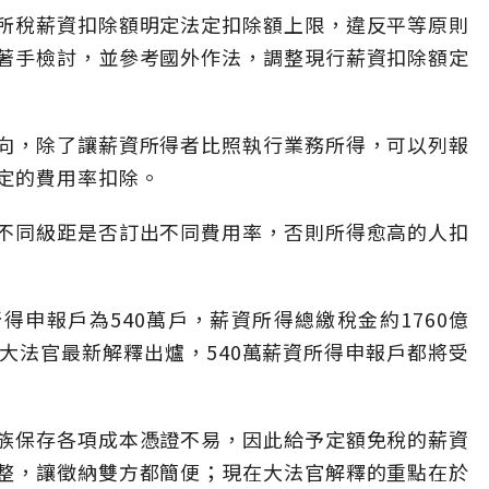
所稅薪資扣除額明定法定扣除額上限，違反平等原則
著手檢討，並參考國外作法，調整現行薪資扣除額定
向，除了讓薪資所得者比照執行業務所得，可以列報
定的費用率扣除。
不同級距是否訂出不同費用率，否則所得愈高的人扣
申報戶為540萬戶，薪資所得總繳稅金約1760億
大法官最新解釋出爐，540萬薪資所得申報戶都將受
族保存各項成本憑證不易，因此給予定額免稅的薪資
整，讓徵納雙方都簡便；現在大法官解釋的重點在於