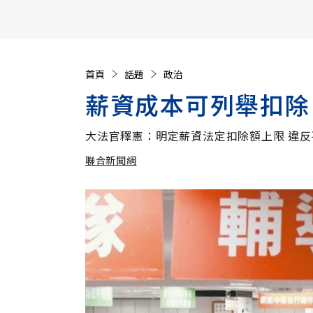
【遠見40週年慶】訂《遠見》贈實用家電3選1+暢銷好
首頁
話題
政治
薪資成本可列舉扣除 
大法官釋憲：明定薪資法定扣除額上限 違
聯合新聞網
加入追蹤
聯合新聞網