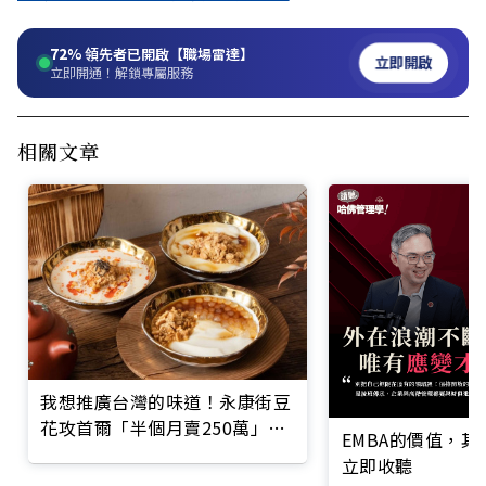
72%
領先者已開啟【職場雷達】
立即開啟
立即開通！解鎖專屬服務
相關文章
我想推廣台灣的味道！永康街豆
花攻首爾「半個月賣250萬」讓
EMBA的價值，
韓國人大排長龍
立即收聽