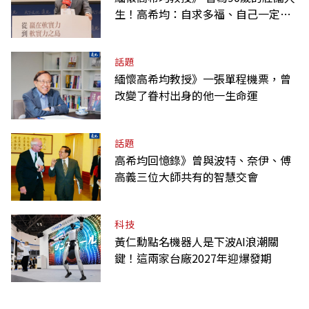
生！高希均：自求多福、自己一定要
爭氣
話題
緬懷高希均教授》一張單程機票，曾
改變了眷村出身的他一生命運
話題
高希均回憶錄》曾與波特、奈伊、傅
高義三位大師共有的智慧交會
科技
黃仁勳點名機器人是下波AI浪潮關
鍵！這兩家台廠2027年迎爆發期