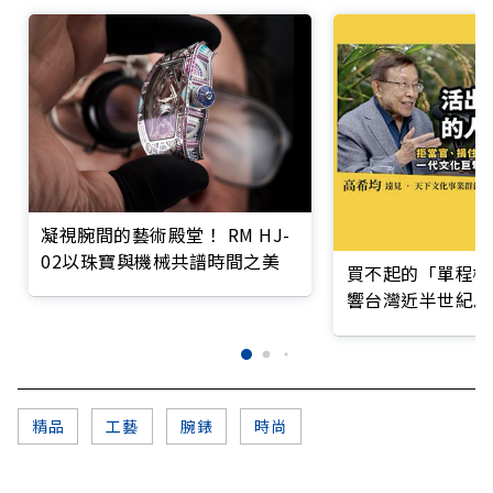
凝視腕間的藝術殿堂！ RM HJ-
02以珠寶與機械共譜時間之美
買不起的「單程機
響台灣近半世紀思
精品
工藝
腕錶
時尚