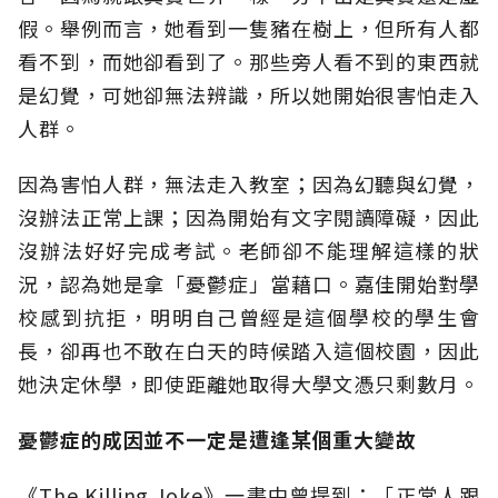
假。舉例而言，她看到一隻豬在樹上，但所有人都
看不到，而她卻看到了。那些旁人看不到的東西就
是幻覺，可她卻無法辨識，所以她開始很害怕走入
人群。
因為害怕人群，無法走入教室；因為幻聽與幻覺，
沒辦法正常上課；因為開始有文字閱讀障礙，因此
沒辦法好好完成考試。老師卻不能理解這樣的狀
況，認為她是拿「憂鬱症」當藉口。嘉佳開始對學
校感到抗拒，明明自己曾經是這個學校的學生會
長，卻再也不敢在白天的時候踏入這個校園，因此
她決定休學，即使距離她取得大學文憑只剩數月。
憂鬱症的成因並不一定是遭逢某個重大變故
《The Killing Joke》一書中曾提到：「正常人跟