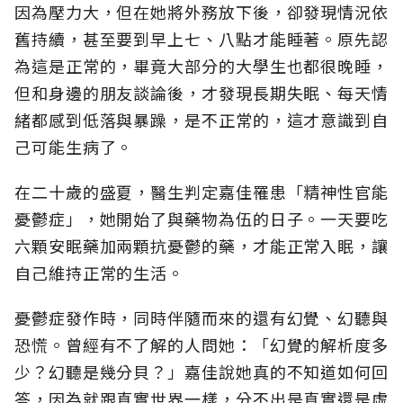
因為壓力大，但在她將外務放下後，卻發現情況依
舊持續，甚至要到早上七、八點才能睡著。原先認
為這是正常的，畢竟大部分的大學生也都很晚睡，
但和身邊的朋友談論後，才發現長期失眠、每天情
緒都感到低落與暴躁，是不正常的，這才意識到自
己可能生病了。
在二十歲的盛夏，醫生判定嘉佳罹患「精神性官能
憂鬱症」，她開始了與藥物為伍的日子。一天要吃
六顆安眠藥加兩顆抗憂鬱的藥，才能正常入眠，讓
自己維持正常的生活。
憂鬱症發作時，同時伴隨而來的還有幻覺、幻聽與
恐慌。曾經有不了解的人問她：「幻覺的解析度多
少？幻聽是幾分貝？」嘉佳說她真的不知道如何回
答，因為就跟真實世界一樣，分不出是真實還是虛