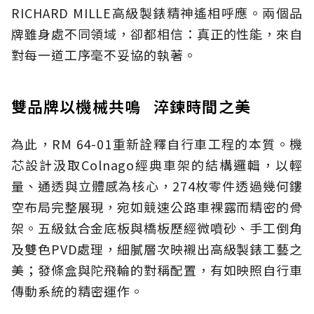
RICHARD MILLE高級製錶精神遙相呼應。兩個品
牌雖身處不同領域，卻都相信：真正的性能，來自
對每一道工序毫不妥協的執著。
雙品牌以機械共鳴 淬鍊時間之美
為此，RM 64-01重新詮釋自行車工程的本質。機
芯設計汲取Colnago經典車架的結構邏輯，以輕
量、通透與立體感為核心，274枚零件透過幾何鏤
空布局完整展現，宛如競速公路車裸露而精密的骨
架。五級鈦合金底板與橋板歷經微噴砂、手工倒角
及雙色PVD處理，細膩層次映襯出高級製錶工藝之
美；發條盒與陀飛輪的對稱配置，有如映照自行車
傳動系統的精密運作。