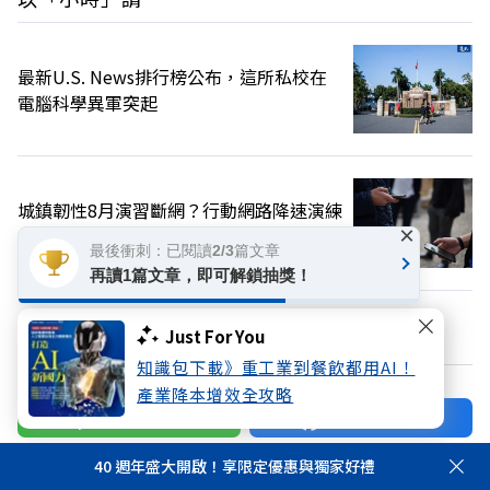
最新U.S. News排行榜公布，這所私校在
電腦科學異軍突起
城鎮韌性8月演習斷網？行動網路降速演練
×
10日登場，南部、東部、離島為何不用？
最後衝刺：已閱讀2/3篇文章
再讀1篇文章，即可解鎖抽獎！
換個主題看看
Just For You
知識包下載》重工業到餐飲都用AI！
產業降本增效全攻略
加好友
關注FB
40 週年盛大開啟！享限定優惠與獨家好禮
登入網站會員