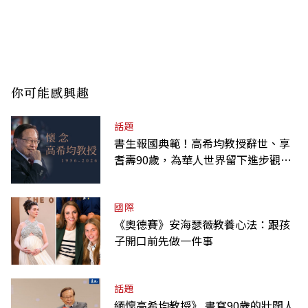
你可能感興趣
話題
書生報國典範！高希均教授辭世、享
耆壽90歲，為華人世界留下進步觀念
的精神遺產
國際
《奧德賽》安海瑟薇教養心法：跟孩
子開口前先做一件事
話題
緬懷高希均教授》 書寫90歲的壯闊人