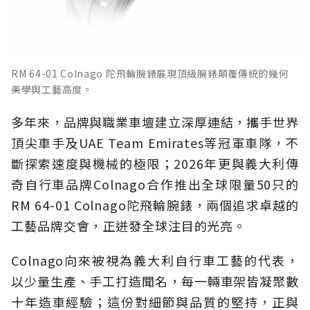
RM 64-01 Colnago 陀飛輪腕錶展現頂級腕錶顛覆傳統的幾何
美學與工藝高度。
多年來，品牌與職業車壇建立深厚連結，攜手世界
頂尖車手及UAE Team Emirates等冠軍車隊，不
斷探索速度與機械的極限；2026年更與義大利傳
奇自行車品牌Colnago合作推出全球限量50只的
RM 64-01 Colnago陀飛輪腕錶，兩個追求卓越的
工藝品牌交會，正迸發全球注目的光亮。
Colnago向來被視為義大利自行車工藝的代表，
以少量生產、手工打造聞名，每一輛車架皆凝聚數
十年造車經驗；這份對細節與品質的堅持，正與