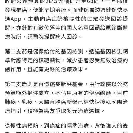
政府公務預算從28億大幅提升至68億，一旦篩檢
發現罹癌，便能早期治療。而健保署透過健保快易
通App，主動向癌症篩檢陽性的民眾發送回診提
醒，亦針對有數位落差的國人名單回饋給原診斷醫
療院所，請醫院提醒病人回診。
第二支箭是健保給付的基因檢測，透過基因檢測精
準對應特定的標靶藥物，減少患者忍受無效治療的
副作用，且能有更好的治療效果。
第三支箭則是百億癌症新藥基金，由行政院以公務
預算額外挹注成立，不佔用原有的健保總額，目前
肺癌、乳癌、大腸直腸癌新藥已經快速接軌國際治
療指引，積極為癌友爭取多元治療選擇。
從慢性病預防，到癌症的精準治療，背後強大的後