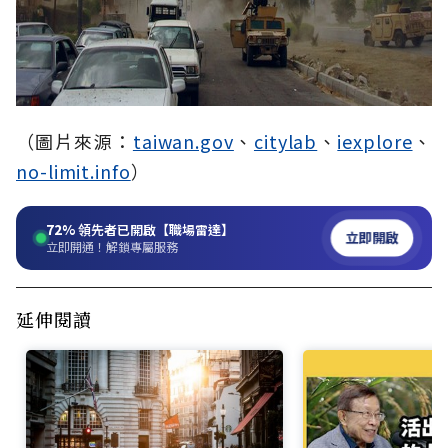
（圖片來源：
taiwan.gov
、
citylab
、
iexplore
、
no-limit.info
）
72%
領先者已開啟【職場雷達】
立即開啟
立即開通！解鎖專屬服務
延伸閱讀