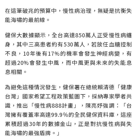
在這筆破兆的預算中，慢性病治理，無疑是抗衡失
能海嘯的最前線。
健保大數據顯示，全台高達850萬人正受慢性病纏
身，其中三高患者約有530萬人，若放任血糖控制
不良，10年後有17%的機率會發生神經病變，有
超過20%會發生中風，而中風更與未來的失能息
息相關。
為避免這種情況發生，健保署在總統賴清德「健康
台灣」國家希望工程政策藍圖下，採納專家學者共
識，推出「慢性病888計畫」，陳亮妤強調：「台
灣擁有覆蓋率高達99.9％的全民健保資料庫，這座
累積超過30年的數據金山，正是對抗慢性病與失
能海嘯的最強盾牌。」