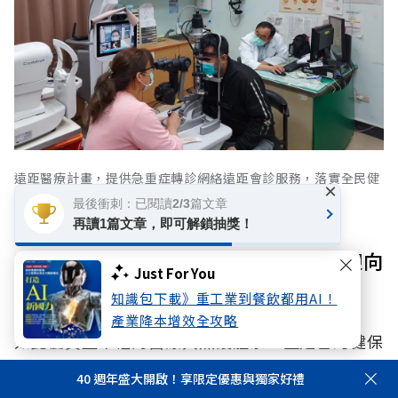
遠距醫療計畫，提供急重症轉診網絡遠距會診服務，落實全民健
×
康平權。
最後衝刺：已閱讀2/3篇文章
再讀1篇文章，即可解鎖抽獎！
守護世界第一》財務與人力雙永續，迎向
Just For You
活力「不老台灣」
知識包下載》重工業到餐飲都用AI！
產業降本增效全攻略
如此優質且平權的醫療與照護體系，正是台灣健保
能連續8年蟬聯生活數據庫平台Numbeo全球醫療
40 週年盛大開啟！享限定優惠與獨家好禮
保健指數冠軍的關鍵。