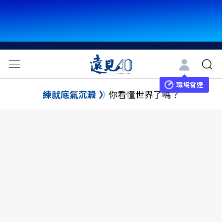
職場雷達
練就底氣沉澱
你看懂世界了嗎？