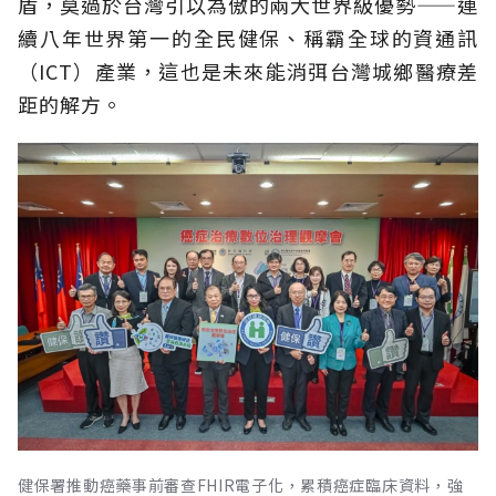
盾，莫過於台灣引以為傲的兩大世界級優勢——連
續八年世界第一的全民健保、稱霸全球的資通訊
（ICT）產業，這也是未來能消弭台灣城鄉醫療差
距的解方。
健保署推動癌藥事前審查FHIR電子化，累積癌症臨床資料，強