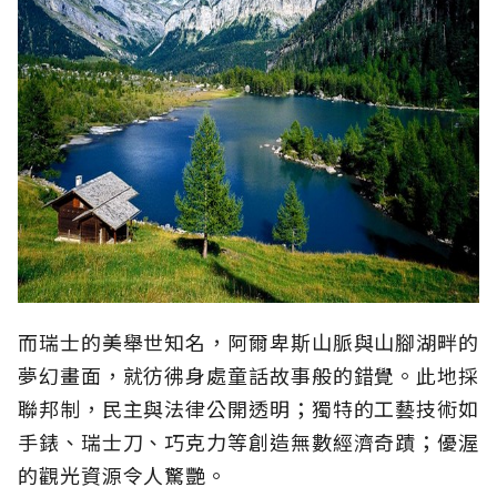
而瑞士的美舉世知名，阿爾卑斯山脈與山腳湖畔的
夢幻畫面，就彷彿身處童話故事般的錯覺。此地採
聯邦制，民主與法律公開透明；獨特的工藝技術如
手錶、瑞士刀、巧克力等創造無數經濟奇蹟；優渥
的觀光資源令人驚艷。