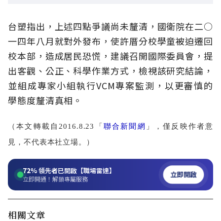
台塑指出，上述四點爭議尚未釐清，國衛院在二○
一四年八月就對外發布，使許厝分校學童被迫遷回
校本部，造成居民恐慌，建議召開國際委員會，提
出客觀、公正、科學作業方式，檢視該研究結論，
並組成專家小組執行VCM專案監測，以更審慎的
學態度釐清真相。
（本文轉載自2016.8.23「
聯合新聞網
」，僅反映作者意
見，不代表本社立場。）
72%
領先者已開啟【職場雷達】
立即開啟
立即開通！解鎖專屬服務
相關文章