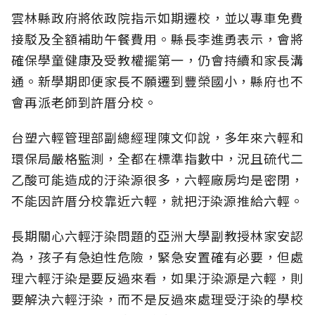
雲林縣政府將依政院指示如期遷校，並以專車免費
接駁及全額補助午餐費用。縣長李進勇表示，會將
確保學童健康及受教權擺第一，仍會持續和家長溝
通。新學期即便家長不願遷到豐榮國小，縣府也不
會再派老師到許厝分校。
台塑六輕管理部副總經理陳文仰說，多年來六輕和
環保局嚴格監測，全都在標準指數中，況且硫代二
乙酸可能造成的汙染源很多，六輕廠房均是密閉，
不能因許厝分校靠近六輕，就把汙染源推給六輕。
長期關心六輕汙染問題的亞洲大學副教授林家安認
為，孩子有急迫性危險，緊急安置確有必要，但處
理六輕汙染是要反過來看，如果汙染源是六輕，則
要解決六輕汙染，而不是反過來處理受汙染的學校