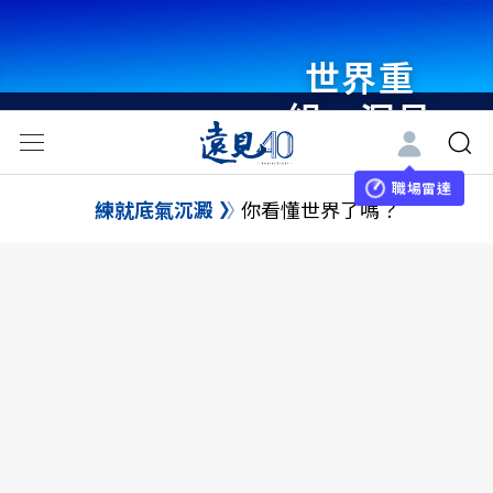
世界重
組・洞見
未來 與
世界領袖
職場雷達
練就底氣沉澱
你看懂世界了嗎？
同行