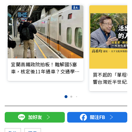
宜蘭高鐵政院拍板！難解國5塞
車，核定後11年通車？交通學
買不起的「單程機
者：高鐵北延恐讓兩鐵雙輸
響台灣近半世紀思
加好友
關注FB