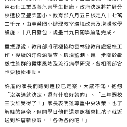
輕石化工業區將危害學生健康，政府決定將許厝分
校遷校至豐榮國小。教育部八月五日核定八十七萬
二千元，由豐榮國小辦理教室環境改善及增購教學
設施，十八日發包，規畫廿九日開學前能完成。
童振源說，教育部將積極協助雲林縣教育處遷校工
作，後續的汙染源調查、環境監測、進一步關於敏
感性族群的健康風險及流行病學研究，各相關部會
也要積極推動。
許厝的家長們聽到遷校已定案，大感不滿，抱怨
「沒溝通就決定，還有什麼好談的」、「三年遷校
三次誰受得了！」家長表明雖尊重中央決策，也了
解縣的無奈，但開學日他們還是照樣會把孩子就近
送到許厝新校區，「各做各的吧！」