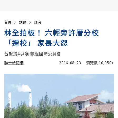
首頁
話題
政治
林全拍板！ 六輕旁許厝分校
「遷校」 家長大怒
台塑提4爭議 籲組國際委員會
聯合新聞網
2016-08-23
瀏覽數
10,050+