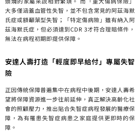
頭燒的家屬來說相對繁瑣。
而「重大傷病保險」
大多僅涵蓋血管性失智，並不包含常見的阿茲海默
氏症或額顳葉型失智；「特定傷病險」雖有納入阿
茲海默氏症，但必須達到CDR 3才符合理賠條件，
無法在病程初期即提供保障。
安達人壽打造「輕度即早給付」專屬失智
險
正因傳統保障普遍集中在病程中後期，安達人壽希
望將保障資源進一步往前延伸，真正解決高齡化社
會的照顧壓力，推出貼合失智症病程發展的醫療保
障，為有罹患失智症病患之家庭提供更即時的保
障。