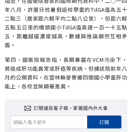
指出，在國衛院發表的國際期刊資料中，二○一四
年八月，許厝分校暑假返校學童的TdGA值為五十
二點三（居家距六輕平均二點八公里），但距六輕
五點五公里的橋頭國小TdGA值高達一百一十五點
五，距離越遠濃度越高，數據與推論顯然互相矛
盾。
第四，國衛院報告指，長期暴露在VCM污染下，
將造成肝功能異常或肝癌等疾病，但據該院前年八
月的公開資料，在雲林縣麥寮鄉四間國小學童肝功
能上，各校並無顯著差異。
訂閱遠見電子報，掌握國內外大事
訂閱