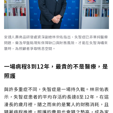
安達人壽商品研發處資深副總林宗佑指出，失智症已非單純醫療
問題，需及早盤點現有保障缺口與財務風險，才能在失智海嘯來
襲時，為照顧者爭取喘息空間。
一場病程8到12年，最貴的不是醫療，是
照護
與許多重症不同，失智症是一場持久戰。林宗佑表
示，失智症患者的平均存活約長達8至12年，在這
漫長的歲月裡，隨之而來的是驚人的財務消耗，且
隨著病程推進，照護的費用也會隨之墊高，成為家