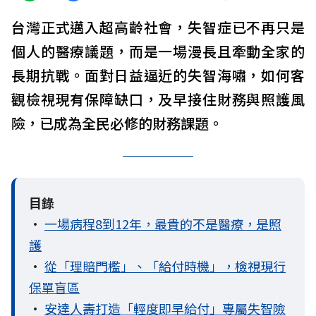
台灣正式邁入超高齡社會，失智症已不再只是
個人的醫療議題，而是一場漫長且牽動全家的
長期抗戰。面對日益逼近的失智海嘯，如何客
觀檢視現有保障缺口，及早接住財務與照護風
險，已成為全民必修的財務課題。
目錄
•
一場病程8到12年，最貴的不是醫療，是照
護
•
從「理賠門檻」、「給付時機」，檢視現行
保單盲區
•
安達人壽打造「輕度即早給付」專屬失智險