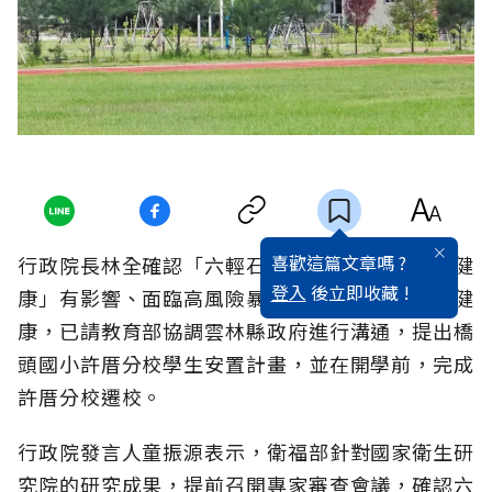
喜歡這篇文章嗎 ?
行政院長林全確認「六輕石化工業區對附近學童健
登入
後立即收藏 !
康」有影響、面臨高風險暴露的危害，考量學童健
康，已請教育部協調雲林縣政府進行溝通，提出橋
頭國小許厝分校學生安置計畫，並在開學前，完成
許厝分校遷校。
行政院發言人童振源表示，衛福部針對國家衛生研
究院的研究成果，提前召開專家審查會議，確認六