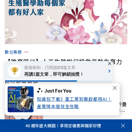
數位專題
【晚育時代】人工生殖如何搶救高齡生育力
×
最後衝刺：已閱讀2/3篇文章
再讀1篇文章，即可解鎖抽獎！
你可能感興趣
Just For You
國際
知識包下載》重工業到餐飲都用AI！
iPhone 18 Pro傳漲價！蘋果首款折疊
產業降本增效全攻略
iPhone恐成史上最貴，售價超過平均
月薪
40 週年盛大開啟！享限定優惠與獨家好禮
話題