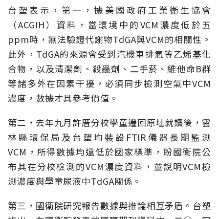
台塑表示，第一，據美國政府工業衛生協會
（ACGIH）資料，當環境中的VCM濃度低於五
ppm時，無法驗證代謝物TdGA與VCM的相關性。
此外，TdGA的來源會受到汽機車排氣等乙烯基化
合物，以及清潔劑、殺蟲劑、二手菸、維他命B群
等諸多外在因素干擾，必須同步檢測空氣中VCM
濃度，數據才具參考價值。
第二，去年九月許厝分校學童遷回原址就讀後，雲
林縣環保局及台塑均裝設FTIR儀器長期監測
VCM，所得數據均遠低於國家標準，盼國衛院公
布其在分校檢測的VCM濃度資料，並說明VCM檢
測濃度與學童尿液中TdGA關係。
第三，國衛院研究報告數據與推論相互矛盾。台塑