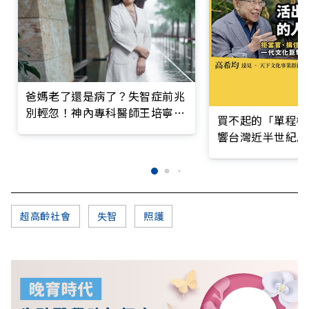
爸媽老了還是病了？失智症前兆
別輕忽！神內專科醫師王培寧呼
買不起的「單程機
籲把握大腦黃金期
響台灣近半世紀思
超高齡社會
失智
照護