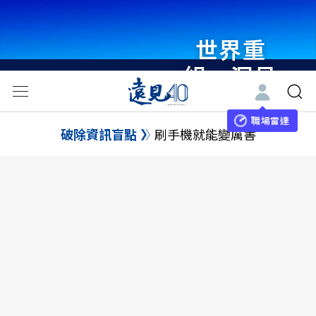
世界重
組・洞見
未來 與
世界領袖
職場雷達
破除資訊盲點
刷手機就能變厲害
同行