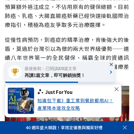
預算額外挹注成立，不佔用原有的健保總額，目前
肺癌、乳癌、大腸直腸癌新藥已經快速接軌國際治
療指引，積極為癌友爭取多元治療選擇。
從慢性病預防，到癌症的精準治療，背後強大的後
盾，莫過於台灣引以為傲的兩大世界級優勢——連
續八年世界第一的全民健保、稱霸全球的資通訊
×
（ICT）產業，這也是未來能消弭台灣城鄉醫療差
最後衝刺：已閱讀2/3篇文章
距的解方。
再讀1篇文章，即可解鎖抽獎！
Just For You
知識包下載》重工業到餐飲都用AI！
產業降本增效全攻略
40 週年盛大開啟！享限定優惠與獨家好禮