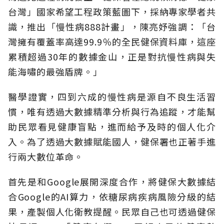
台灣」國家希望工程政策藍圖下，採納專家學者共
識，推出「慢性病888計畫」，陳亮妤強調：「台
灣擁有覆蓋率高達99.9％的全民健保資料庫，這座
累積超過30年的數據金山，正是對抗慢性病與失
能海嘯的最強盾牌。」
醫學證實，四到六成的慢性病是源自不良生活習
慣，唯有透過大數據精準分析與行為追蹤，才能幫
助民眾看見健康盲點，進而給予及時的個人化介
入。為了透過大數據賦能國人，健保署也正著手進
行兩大數位革命。
首先是和Google展開深度合作，將健保大數據結
合Google的AI算力，依糖尿病疾病風險分級的結
果，產製個人化衛教提醒。民眾自己也可透過健保