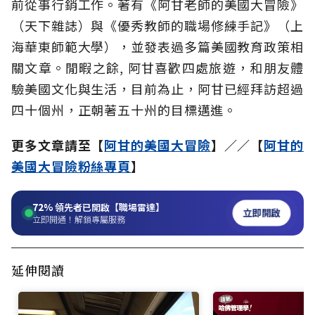
前從事行銷工作。著有《阿甘老師的美國大冒險》
（天下雜誌）與《優秀教師的職場修練手記》（上
海華東師範大學），並發表過多篇美國教育政策相
關文章。閒暇之餘, 阿甘喜歡四處旅遊，和朋友體
驗美國文化與生活，目前為止，阿甘已經拜訪超過
四十個州，正朝著五十州的目標邁進。
更多文章請至【
阿甘的美國大冒險
】／／【
阿甘的
美國大冒險粉絲專頁
】
72%
領先者已開啟【職場雷達】
立即開啟
立即開通！解鎖專屬服務
延伸閱讀