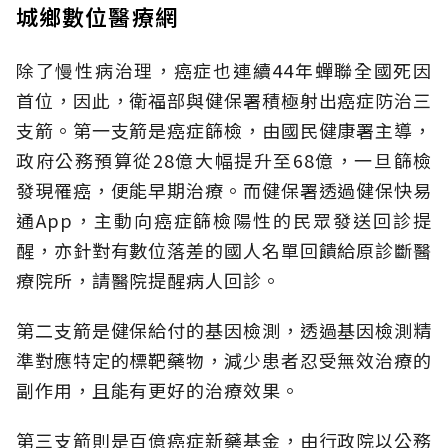
城鄉數位醫療網
除了慢性病治理，癌症也連續44年蟬聯全國死因
首位，因此，衛福部與健保署積極射出癌症防治三
支箭。第一支箭是癌症篩檢，由國民健康署主導，
政府公務預算從28億大幅提升至68億，一旦篩檢
發現罹癌，便能早期治療。而健保署透過健保快易
通App，主動向癌症篩檢陽性的民眾發送回診提
醒，亦針對有數位落差的國人名單回饋給原診斷醫
療院所，請醫院提醒病人回診。
第二支箭是健保給付的基因檢測，透過基因檢測精
準對應特定的標靶藥物，減少患者忍受無效治療的
副作用，且能有更好的治療效果。
第三支箭則是百億癌症新藥基金，由行政院以公務