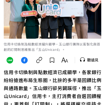
信用卡切換制及點數經濟躍升顯學，玉山銀行團隊以客製化與首
創的訂閱制思維推出「玉山Unicard」。
聽遠見
信用卡切換制與點數經濟已成顯學，各家銀行
紛紛搶進布局生態圈，比拚的多半是回饋比例
與通路數量。玉山銀行卻另闢蹊徑，推出「玉
山Unicard」信用卡，主打消費者自選回饋權
益，更首創「訂閱制」，將選擇權交還持卡