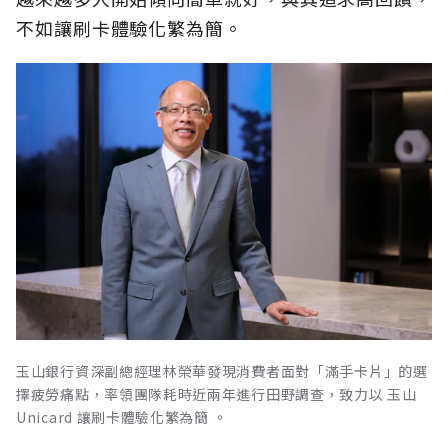
不如讓刷卡體驗化繁為簡。
玉山銀行資深副總經理林榮華發現消費者面對「滿手卡片」的選
擇疲勞痛點，率領團隊耗時近兩年進行田野調查，致力以 玉山
Unicard 讓刷卡體驗化繁為簡 。