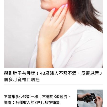
摸到脖子有腫塊！48歲婦人不菸不酒，反覆感冒3
個多月竟罹口咽癌
不管賺多少錢都一樣！不適用K型經濟，
調查：各種收入的Z世代都在揮霍