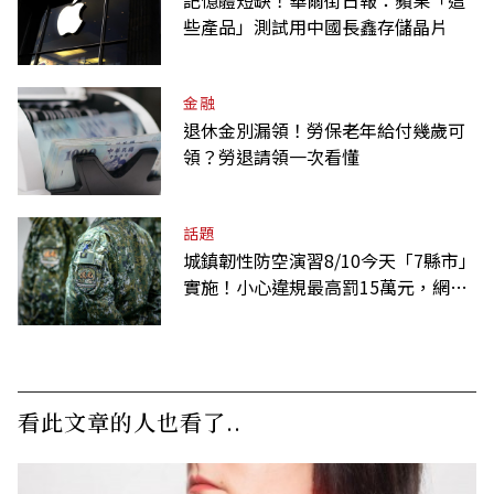
記憶體短缺！華爾街日報：蘋果「這
些產品」測試用中國長鑫存儲晶片
金融
退休金別漏領！勞保老年給付幾歲可
領？勞退請領一次看懂
話題
城鎮韌性防空演習8/10今天「7縣市」
實施！小心違規最高罰15萬元，網路
降速時間一覽
看此文章的人也看了..