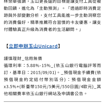
林榮華強調，玉山更長遠的目標是讓支付工具從被
動回饋，進化為「主動預測」。「透過即時消費足
跡與外部變數分析，支付工具能進一步主動洞察您
的消費偏好，精準推薦符合習慣的卡友優惠，讓支
付體驗真正升級為消費者的生活顧問。」
【
立即申辦玉山Unicard
】
謹慎理財_信用無價
循環利率：5.88%-15%_(依玉山銀行電腦評等而
訂，基準日：2015/09/01)。_預借現金手續費(依
預借現金約定結付幣別區分)：預借現金金額
x3.5%+(新臺幣150元/5美元/550日圓/4歐元)_其
他相關費率依玉山銀行網站及申請書公告。