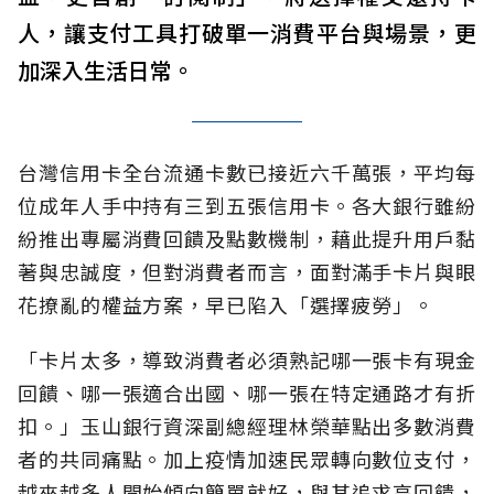
人，讓支付工具打破單一消費平台與場景，更
加深入生活日常。
台灣信用卡全台流通卡數已接近六千萬張，平均每
位成年人手中持有三到五張信用卡。各大銀行雖紛
紛推出專屬消費回饋及點數機制，藉此提升用戶黏
著與忠誠度，但對消費者而言，面對滿手卡片與眼
花撩亂的權益方案，早已陷入「選擇疲勞」。
「卡片太多，導致消費者必須熟記哪一張卡有現金
回饋、哪一張適合出國、哪一張在特定通路才有折
扣。」玉山銀行資深副總經理林榮華點出多數消費
者的共同痛點。加上疫情加速民眾轉向數位支付，
越來越多人開始傾向簡單就好，與其追求高回饋，