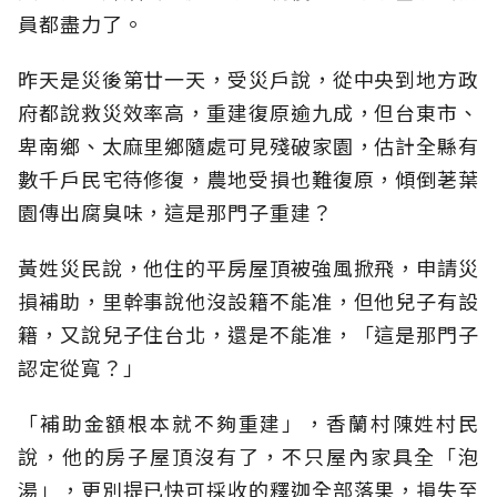
員都盡力了。
昨天是災後第廿一天，受災戶說，從中央到地方政
府都說救災效率高，重建復原逾九成，但台東市、
卑南鄉、太麻里鄉隨處可見殘破家園，估計全縣有
數千戶民宅待修復，農地受損也難復原，傾倒荖葉
園傳出腐臭味，這是那門子重建？
黃姓災民說，他住的平房屋頂被強風掀飛，申請災
損補助，里幹事說他沒設籍不能准，但他兒子有設
籍，又說兒子住台北，還是不能准，「這是那門子
認定從寬？」
「補助金額根本就不夠重建」，香蘭村陳姓村民
說，他的房子屋頂沒有了，不只屋內家具全「泡
湯」，更別提已快可採收的釋迦全部落果，損失至