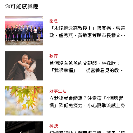
你可能感興趣
話題
「永遠懷念高教授！」陳其邁、張善
政、盧秀燕、黃敏惠等縣市長發文弔
唁高希均
教育
首個沒有爸爸的父親節，林逸欣：
「我很幸福」——從富養看見的教養
課
好享生活
立秋後就會變涼？注意這「4個壞習
慣」降低免疫力，小心夏季流感上身
科技