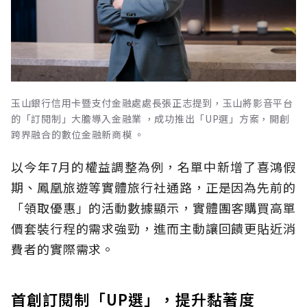
玉山銀行信用卡暨支付金融處處長張正志提到，玉山將影音平台
的「訂閱制」大膽導入金融業 ，成功推出「UP選」方案，開創
跨界融合的數位金融新商模 。
以今年7月的權益調整為例，名單中新增了喜鴻假
期、鳳凰旅遊等實體旅行社通路，正是因為先前的
「領取優惠」的活動數據顯示，實體團客購買高單
價套裝行程的需求強勁，進而主動讓回饋更貼近消
費者的實際需求。
首創訂閱制「UP選」，提升黏著度