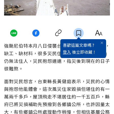
喜歡這篇文章嗎 ?
強颱尼伯特本月八日侵襲台東，因毀損房屋太多，
登入
後立即收藏 !
缺工、缺材料，很多災民住家迄今依舊「開天窗」
仍無法住人，災民抱怨連連，指災後到現在的日子
很難熬。
面對災民怨言，台東縣長黃健庭表示，災民的心情
與抱怨他能體會，這次風災住家毀損但堪住的有一
萬兩千多戶，屋頂飛走不堪居住約一千五百戶，縣
府已將災損補助先預撥到各鄉鎮公所，也許因量太
大，有些鄉鎮公所處理動作稍慢，但相信基層公務