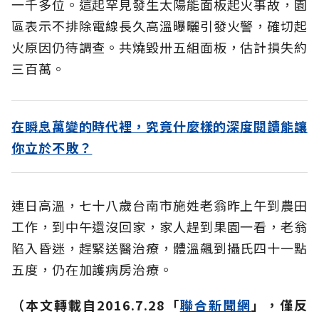
一千多位。這起罕見發生太陽能面板起火事故，園
區表示不排除電線長久高溫曝曬引發火警，確切起
火原因仍待調查。共燒毀卅五組面板，估計損失約
三百萬。
在瞬息萬變的時代裡，究竟什麼樣的深度閱讀能讓
你立於不敗？
連日高溫，七十八歲台南市施姓老翁昨上午到農田
工作，到中午還沒回家，家人趕到果園一看，老翁
陷入昏迷，趕緊送醫治療，體溫飆到攝氏四十一點
五度，仍在加護病房治療。
（本文轉載自
2016.7.28
「
聯合新聞網
」，僅反