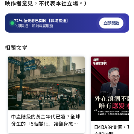
映作者意見，不代表本社立場。）
72%
領先者已開啟【職場雷達】
立即開啟
立即開通！解鎖專屬服務
相關文章
中產階級的黃金年代已過？全球
發生的「5個變化」讓翻身愈來
EMBA的價值，
愈難
立即收聽