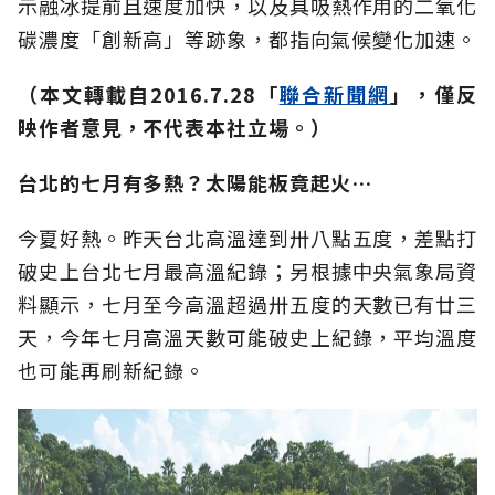
示融冰提前且速度加快，以及具吸熱作用的二氧化
碳濃度「創新高」等跡象，都指向氣候變化加速。
（本文轉載自
2016.7.28
「
聯合新聞網
」，僅反
映作者意見，不代表本社立場。）
台北的七月有多熱？太陽能板竟起火…
今夏好熱。昨天台北高溫達到卅八點五度，差點打
破史上台北七月最高溫紀錄；另根據中央氣象局資
料顯示，七月至今高溫超過卅五度的天數已有廿三
天，今年七月高溫天數可能破史上紀錄，平均溫度
也可能再刷新紀錄。