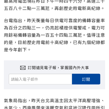
最高用電出現在昨日下午一時四十六分，高達三千
五百八十二點一三萬瓩，再創歷史用電新高紀錄。
台電指出，昨天衡量每日供電可靠度的備轉容量率
為百分之四點三一，仍亮起橘燈供電警戒，電力可
用餘裕備轉容量為一百五十四點三萬瓩。值得注意
的是，目前歷史用電前十高紀錄，已有九個紀錄都
是今年創下。
訂閱遠見電子報，掌握國內外大事
訂閱
氣象局指出，昨天台北高溫主因太平洋高壓增強、
水氣少、西南風帶來溫暖空氣和盆地沉降作用所引