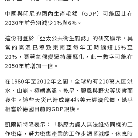
中國與印尼的國內生產毛額（GDP）可能因此在
2030年前分別減少1%與6%。
這份刊登於「亞太公共衛生雜誌」的研究顯示，異
常的高溫已導致東南亞每年工時縮短15%至
20%，隨著氣候變遷持續惡化，此一數字可能在
2050年前增加一倍。
在1980年至2012年之間，全球約有210萬人因洪
水、山崩、極端高溫、乾旱、颶風與野火等災害而
喪生。這些天災已造成逾4兆美元經濟代價，幾乎
相當於德國目前的GDP規模。
凱爾斯特隆表示：「熱壓力讓人無法維持同樣的工
作密度，勞力密集產業的工作步調將減緩、休息時