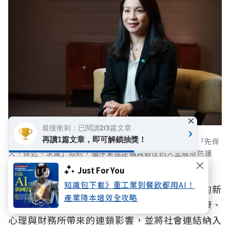
×
最後衝刺：已閱讀2/3篇文章
再讀1篇文章，即可解鎖抽獎！
國泰人壽凃薏如副總經理提出保障與理財雙軸並進，遵循「先保
大、保近、求廣」原則，循序漸進建構具韌性的人生風險防護
網。
Just For You
知識包下載》重工業到餐飲都用AI！
孤獨與社會孤立，已成為超高齡社會不可忽視的新
產業降本增效全攻略
興人生風險。唯有及早正視孤獨可能帶來的健康、
心理與財務所帶來的連鎖影響，並將社會連結納入