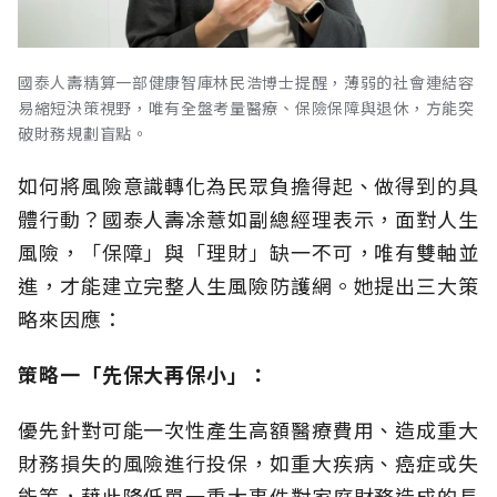
國泰人壽精算一部健康智庫林民浩博士提醒，薄弱的社會連結容
易縮短決策視野，唯有全盤考量醫療、保險保障與退休，方能突
破財務規劃盲點。
如何將風險意識轉化為民眾負擔得起、做得到的具
體行動？國泰人壽凃薏如副總經理表示，面對人生
風險，「保障」與「理財」缺一不可，唯有雙軸並
進，才能建立完整人生風險防護網。她提出三大策
略來因應：
策略一「先保大再保小」：
優先針對可能一次性產生高額醫療費用、造成重大
財務損失的風險進行投保，如重大疾病、癌症或失
能等，藉此降低單一重大事件對家庭財務造成的長