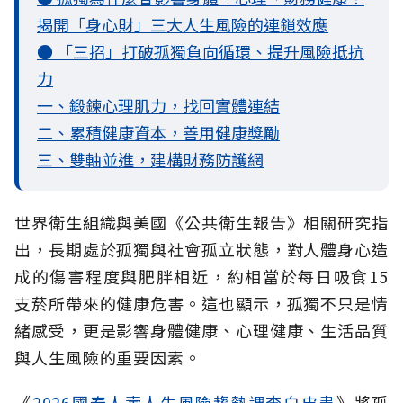
揭開「身心財」三大人生風險的連鎖效應
● 「三招」打破孤獨負向循環、提升風險抵抗
力
一、鍛鍊心理肌力，找回實體連結
二、累積健康資本，善用健康獎勵
三、雙軸並進，建構財務防護網
世界衛生組織與美國《公共衛生報告》相關研究指
出，長期處於孤獨與社會孤立
狀態，對人體身心造
成的傷害程度與肥胖相近，約相當於每日吸食15
支菸所帶來的健康危害。這也顯示，孤獨不只是情
緒感受，更是影響身體健康、心理健康、生活品質
與人生風險的重要因素。
《
2026國泰人壽人生風險趨勢調查白皮書
》將孤