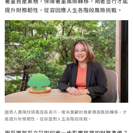
著重資產累積，保障著重風險轉移，兩者並行才能
提升財務韌性，從容因應人生各階段風險挑戰。
國泰人壽陳玟琪風控長表示，唯有兼顧財務累積與風險轉移，才
能提升財務韌性，從容面對人生各階段挑戰。
而孤獨與孤立又如何進一步影響民眾的財務準備？