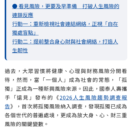
● 看見風險，更要及早準備 打破人生風險的
連鎖反應
行動一：重新檢視社會連結網絡，正視「自在
獨處盲點」
行動二：提前整合身心財與社會網絡，打造人
生韌性
過去，大眾習慣將健康、心理與財務風險分開看
待，然而，當「一個人」成為社會的常態，「孤
獨」正成為一種新興風險來源。因此，國泰人壽攜
手「遠見」發布的《
2026人生風險趨勢調查報
告
》，首次將孤獨風險納入調查，發現孤獨已成為
各個世代的普遍處境，更成為放大身、心、財三重
風險的關鍵變數。