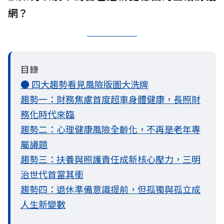
網？
目錄
● 四大趨勢看見風險版圖大洗牌
趨勢一：財務焦慮首度超車身體健康，長照財
務化時代來臨
趨勢二：心理健康風險全齡化，不再是老年專
屬議題
趨勢三：扶養與照護責任成新核心壓力，三明
治世代首當其衝
趨勢四：退休準備意識提前，但孤獨與孤立成
人生新變數