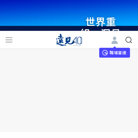
世界重
組・洞見
未來 與
世界領袖
職場雷達
同行