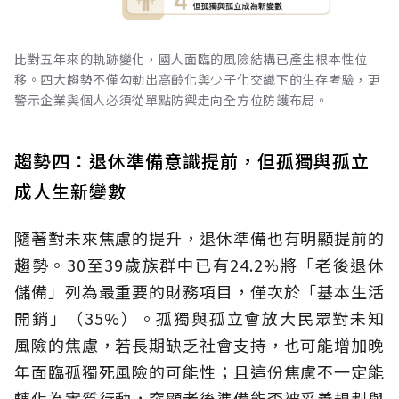
比對五年來的軌跡變化，國人面臨的風險結構已產生根本性位
移。四大趨勢不僅勾勒出高齡化與少子化交織下的生存考驗，更
警示企業與個人必須從單點防禦走向全方位防護布局。
趨勢四：退休準備意識提前，但孤獨與孤立
成人生新變數
隨著對未來焦慮的提升，退休準備也有明顯提前的
趨勢。30至39歲族群中已有24.2%將「老後退休
儲備」列為最重要的財務項目，僅次於「基本生活
開銷」（35%）。孤獨與孤立會放大民眾對未知
風險的焦慮，若長期缺乏社會支持，也可能增加晚
年面臨孤獨死風險的可能性；且這份焦慮不一定能
轉化為實質行動，突顯老後準備能否被妥善規劃與