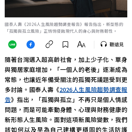
國泰人壽《2026人生風險趨勢調查報告》報告指出，新型態的
「孤獨與孤立風險」正悄悄侵蝕現代人的身心與財務韌性。
聽遠見
隨著台灣邁入超高齡社會，加上少子化、單身
與獨居家庭增加，「一個人的老後」逐漸成為
常態，也讓近年備受關注的孤獨死議題受到更
多討論。國泰人壽《
2026人生風險趨勢調查報
告
》指出，「孤獨與孤立」不再只是個人情感
問題，而是可能牽動身體、心理與財務健康的
新形態人生風險。面對這項新風險變數，我們
該如何以及早為自己建構更穩固的生活防護