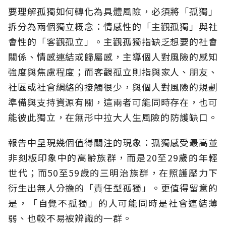
要理解孤獨如何轉化為具體風險，必須將「孤獨」
拆分為兩個獨立概念：情感性的「主觀孤獨」與社
會性的「客觀孤立」。主觀孤獨指缺乏想要的社會
關係、情感連結或歸屬感，主導個人對風險的感知
強度與焦慮程度；而客觀孤立則指與家人、朋友、
社區或社會網絡的接觸很少，與個人對風險的規劃
準備與支持資源有關，這兩者可能同時存在，也可
能彼此獨立，在無形中拉大人生風險的防護缺口。
報告中呈現幾個值得關注的現象：孤獨感受最高並
非刻板印象中的高齡族群，而是20至29歲的年輕
世代；而50至59歲的三明治族群，在照護壓力下
衍生出無人分擔的「責任型孤獨」。更值得留意的
是，「自覺不孤獨」的人可能同時是社會連結薄
弱、也較不易被辨識的一群。