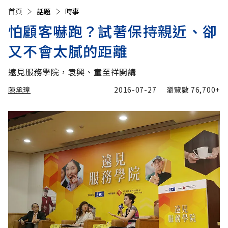
首頁
話題
時事
怕顧客嚇跑？試著保持親近、卻
又不會太膩的距離
遠見服務學院，袁興、童至祥開講
陳承璋
2016-07-27
瀏覽數
76,700+