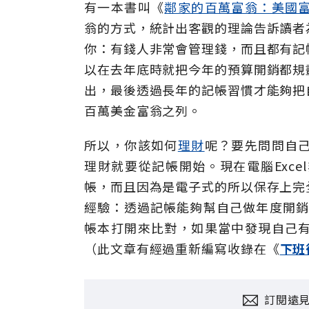
有一本書叫《
鄰家的百萬富翁：美國
翁的方式，統計出客觀的理論告訴讀者
你：有錢人非常會管理錢，而且都有記
以在去年底時就把今年的預算開銷都規
出，最後透過長年的記帳習慣才能夠把
百萬美金富翁之列。
所以，你該如何
理財
呢？要先問問自
理財就要從記帳開始。現在電腦Exc
帳，而且因為是電子式的所以保存上完
經驗：透過記帳能夠幫自己做年度開銷
帳本打開來比對，如果當中發現自己
（此文章有經過重新編寫收錄在《
下班
訂閱遠