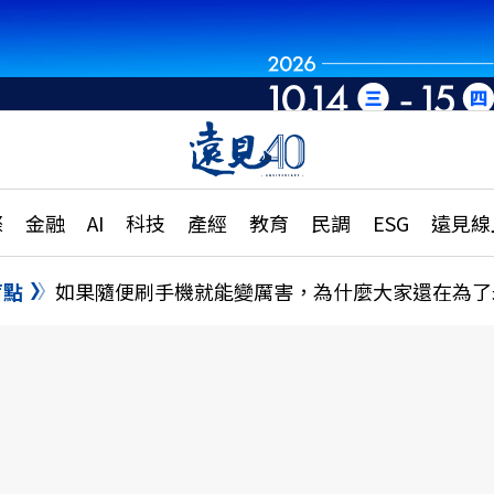
章
特輯
文章
大學升學、職涯攻略
遠
際
金融
AI
科技
產經
教育
民調
ESG
遠見線
國際
更
縣市施政調查全解析
金融
單
民調
盲點
如果隨便刷手機就能變厲害，為什麼大家還在為了
產經
電
好享生活
獨
專欄