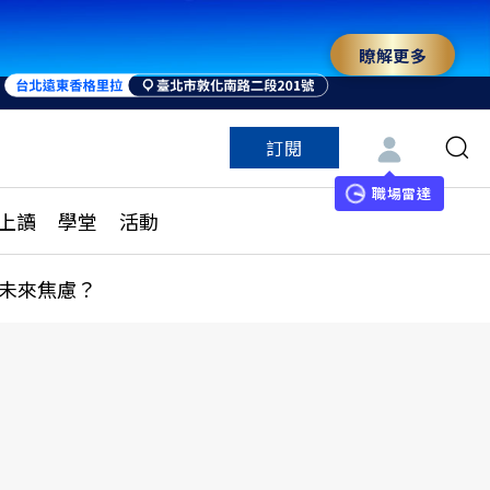
瞭解更多
訂閱
特色頻道
訂閱
見線上讀
ESG遠見
職場雷達
上讀
學堂
活動
多訂閱方案
城市學
刊購買
健康遠見
未來焦慮？
子報訂閱
華人精英論壇
享知識包
領導影響力學院