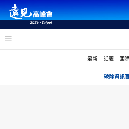
文
最新
最新
話題
國
雜誌目錄
活動
話題
AI
破除資訊
學堂
專題報導
科技
教育
遠見ON AIR
影音
合作