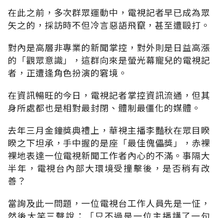
在此之前，多次群眾運動中，電視記者早已成為眾
矢之的，採訪時不但冷言惡語飛竄，甚至遭毆打。
對內是高層非專業的新聞掌控，對外則是日益高漲
的「觀眾意識」，這群向來是螢光幕寵兒的電視記
者，正遭逢角色扮演的窘境。
在資訊暢旺的今日，電視記者掌控資訊流通，但其
身所處都也是相對最封閉、體制最僵化的媒體。
去年三月金鐘獎典禮上，華視主播李豔秋在眾目睽
睽之下坦承，手中握的是座「最佳傀儡獎」，赤裸
裸地表達一位電視新聞工作者內心的不滿。事隔大
半年，電視台內部大環境受撞擊後，是否稍有改
善？
當詢及此一問題，一位電視台工作人員先是一怔，
然後大笑三聲說：「只不過是一位主播講了一句