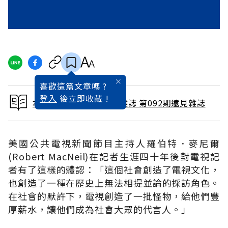
喜歡這篇文章嗎 ?
登入
後立即收藏 !
本文出自 1994 / 2月號雜誌 第092期遠見雜誌
美國公共電視新聞節目主持人羅伯特．麥尼爾
(Robert MacNeil)在記者生涯四十年後對電視記
者有了這樣的體認：「這個社會創造了電視文化，
也創造了一種在歷史上無法相提並論的採訪角色。
在社會的默許下，電視創造了一批怪物，給他們豐
厚薪水，讓他們成為社會大眾的代言人。」