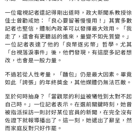
一位電視記者還記得剛出道時，政大新聞系教授徐
佳士曾勸戒她：「良心要留著慢慢用！」其實多數
記者也堅信，體制內政革可以發揮最大效用。「我
走了，還會有更聽話的進來，量變不如先質變。」
一位記者表達了他的「良幣逐劣幣」哲學。尤其
「台視落淚事件」後，他們發現，有這麼多記者想
改，也會是一股力量。
不過若從人性考量，「麵包」仍是最大因素。畢竟
如此「誇張」的年終獎金，其他媒體仍無法匹敵。
至於何時抽身？「當觀眾的利益被犧牲到太對不起
自己時。」一位記者表示。在選前關鍵時刻，她曾
被指派採訪一則討好某位官員的新聞，在完全沒有
佐證下就報導播出了。這一刻，她遞出了辭呈，然
而家庭反對只好作罷。