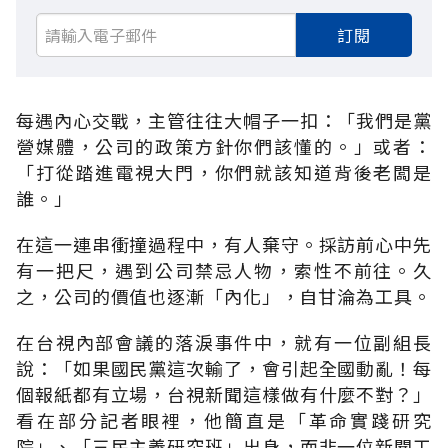
訂閱
每遇內心交戰，主管往往大帽子一扣：「我們是黨
營媒體，公司的政策方針你們該懂的。」或者：
「打從踏進電視大門，你們就該知道背後老闆是
誰。」
在這一連串衝撞過程中，有人棄守。採訪前心中先
有一把尺，遇到公司禁忌人物，索性不前往。久
之，公司的價值也逐漸「內化」，自甘淪為工具。
在台視內部會議的落淚事件中，就有一位副組長
說：「如果國民黨這次輸了，會引起全國動亂！每
個報紙都有立場，台視新聞這樣做有什麼不對？」
看在部分記者眼裡，他簡直是「革命實踐研究
院」、「三民主義研究班」出身，而非一位新聞工