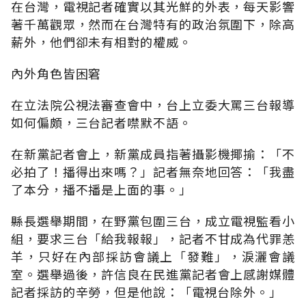
在台灣，電視記者確實以其光鮮的外表，每天影響
著千萬觀眾，然而在台灣特有的政治氛圍下，除高
薪外，他們卻未有相對的權威。
內外角色皆困窘
在立法院公視法審查會中，台上立委大罵三台報導
如何偏頗，三台記者噤默不語。
在新黨記者會上，新黨成員指著攝影機揶揄：「不
必拍了！播得出來嗎？」記者無奈地回答：「我盡
了本分，播不播是上面的事。」
縣長選舉期間，在野黨包圍三台，成立電視監看小
組，要求三台「給我報報」，記者不甘成為代罪恙
羊，只好在內部採訪會議上「發難」，淚灑會議
室。選舉過後，許信良在民進黨記者會上感謝媒體
記者採訪的辛勞，但是他說：「電視台除外。」