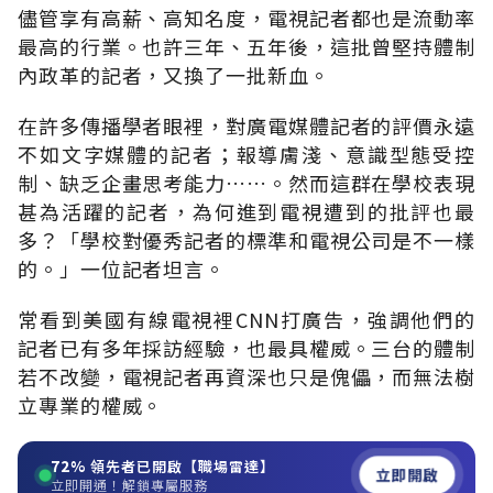
儘管享有高薪、高知名度，電視記者都也是流動率
最高的行業。也許三年、五年後，這批曾堅持體制
內政革的記者，又換了一批新血。
在許多傳播學者眼裡，對廣電媒體記者的評價永遠
不如文字媒體的記者；報導膚淺、意識型態受控
制、缺乏企畫思考能力……。然而這群在學校表現
甚為活躍的記者，為何進到電視遭到的批評也最
多？「學校對優秀記者的標準和電視公司是不一樣
的。」一位記者坦言。
常看到美國有線電視裡CNN打廣告，強調他們的
記者已有多年採訪經驗，也最具權威。三台的體制
若不改變，電視記者再資深也只是傀儡，而無法樹
立專業的權威。
72%
領先者已開啟【職場雷達】
立即開啟
立即開通！解鎖專屬服務