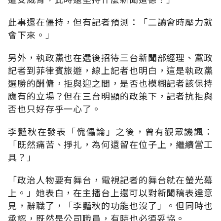
此事還在僵持，但有記者預測：「二讀會時壓力就
會下來。」
另外，執政黨也在選後招待三台新聞部經理、黨政
記者到菲律賓旅遊，線上記者也明白，這是執政黨
選勝的酬傭，拒與迎之間，是否也模糊記者該保持
應有的立場？但在三台明顯的政策下，記者抗拒與
否也只好存乎一心了。
李豔秋在發表「傀儡論」之後，曾有觀眾譏諷：
「既然痛苦、掙扎，為何還留在位子上，繼續當工
具？」
「政治人物要有舞台，電視記者的舞台就在螢光幕
上。」她表白，在主播台上還可以對新聞稿表達意
見，辭職了，「李豔秋的功能也沒了」。但同時也
承認，既然是公司職員，有時也必須妥協。