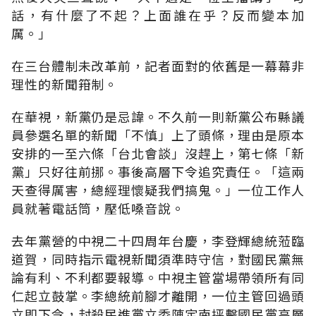
話，有什麼了不起？上面誰在乎？反而變本加
厲。」
在三台體制未改革前，記者面對的依舊是一幕幕非
理性的新聞箝制。
在華視，新黨仍是忌諱。不久前一則新黨公布縣議
員參選名單的新聞「不慎」上了頭條，理由是原本
安排的一至六條「台北會談」沒趕上，第七條「新
黨」只好往前挪。事後高層下令追究責任。「這兩
天查得厲害，總經理懷疑我們搞鬼。」一位工作人
員就著電話筒，壓低嗓音說。
去年黨營的中視二十四周年台慶，李登輝總統蒞臨
道賀，同時指示電視新聞須準時守信，對國民黨無
論有利、不利都要報導。中視主管當場帶領所有同
仁起立鼓掌。李總統前腳才離開，一位主管回過頭
立即下令，封殺民進黨立委陳定南抨擊國民黨高層