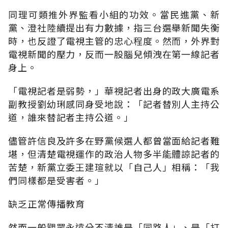
同理可類推外界監看小組的功效。當民進黨、新
黨、澄社陸續提出有力數據，指三台選舉新聞失衡
時，也反證了電視主管的忠心程度。然而，外界對
電視新聞的壓力，反而一股腦兒傾洩在第一線記者
身上。
「電視記者是弱勢，」華視記者出身的政大廣電系
副教授劉幼琍感同身受地說：「記者替別人主持公
道，誰來替記者主持公道。」
儘管許信良及許多在野黨候選人都曾當面給記者難
堪，但清楚電視運作的政治人物多半能體諒記者的
苦楚，新黨立委王建瑄就以「自己人」相稱：「我
們同樣都是受害者。」
缺乏正常傳播教育
然而一般觀眾永遠分不清誰是「同路人」、是「打