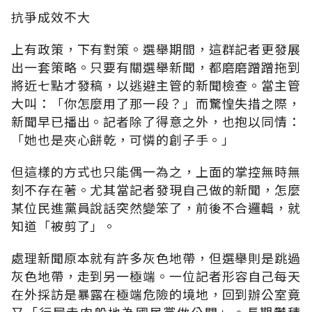
抗爭成效不大
上有政策，下有對策。選舉期間，這群記者更發展
出一套策略。只要有關選舉新聞，都磨磨蹭蹭拖到
將近七點才發稿，以逃避主管的新聞檢查。當主管
大叫：「你怎麼用了那一段？」而驚惶失措之際，
新聞早已播出。記者除了得意之外，也抱以同情：
「她也是夾心餅乾，可憐的創子手。」
但這樣的方式也只能偶一為之，上面的掌控無時無
刻不存在著。尤其當記者發現自己做的新聞，怎麼
某位民進黨員說話突然變笨了，前後不合邏輯，就
知道「被剪了」。
處理新聞原本就有許多灰色地帶，但選舉則是跳過
灰色地帶，走到另一極端。一位記者形容自己每天
在外採訪是暴露在極端危險的境地，回到辦公室竟
又「行屍走肉般地為國民黨做公關」。長期鬱積