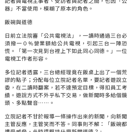
記者與電視主事者、受訪者與記者之間，也因「公
器」不當使用，模糊了原本的角色。
飯碗與道德
日前立法院審「公共電視法」，一讀時通過三台必
須撥一０%營業額給公共電視，引起三台一陣恐
慌。「第一次見到台裡上下如此同心同德。」一位
電視工作者形容。
多位記者透露，三台總經理竟在飯桌上出了一個荒
謬的點子；分配每位立院記者名單，要記者遊說立
委，在二讀時翻案，若不達預定目標，得扣員工考
績。遊說方式不外乎私下交易，做新聞時多給個鏡
頭、多點聲音……。
立院記者不甘於報導一條操作出來的新聞，向新聞
主管反應，主管笑而不答。同事則不解：「飯碗都
遭受威脅，此時還堅持什麼新聞道德？」