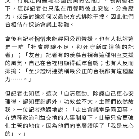
下，這群記者也只能在用餐時彼此安慰、分擔壓
力，或是討論如何以最快方式排除干擾。因此他們
曾相偕在採訪會議上發難。
會後有記者惋惜未能趕回公司聲援，也有人批評這
是一群「社會經驗不足，卻死守新聞道德的記
者」；「友台」記者有的羨慕台視有這種相互支援
的風氣，自己在台裡則顯得孤軍奮戰；也有人反而
揶揄：「至少證明連號稱最公正的台視都有這種壓
力……。」
但記者也知道，這次「自清運動」除讓自己更心安
理得、認知更諧調外，功效並不大，主管們依然故
我。一位記者悲觀地說：「走出會議室是兩回事，
在這種政治利益交換的人事制度下，此舉只會更強
化主管的地位，因為他們向高層證明了「我是忠心
的」。」