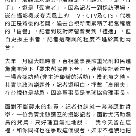
手」，還是「受害者」。因為記者一到採訪現場，
嵌在攝影機或麥克風上的TTV、CTV及CTS，代表
的正是背後的老闆。過去台視新聞累積了相當程度
的「信譽」，記者到反對陣營曾受到「禮遇」，但
自更換主事者，記者遭嘲諷的程度不遜於其他兩
台。
去年一月國大臨時會，台視董事長陳重光附和民進
黨黨團簽下「要求郝院長下台」，連帶使記者在另
一場合採訪時(非主流舉辦的活動)，遭池魚之殃。
其實除政治議題外，記者還明白，抨擊「高爾夫」
在台視也是禁忌，因為董事長是高球協會理事長。
面對不斷襲來的指責，記者也練就一套套應對哲
學。一位負責北縣選區的攝影記者，面對尤清助選
員的咒罵，只好理直氣壯地說：「我今天留在這
裡，和你同樣也在爭取這個機會，如果不禮貌地把