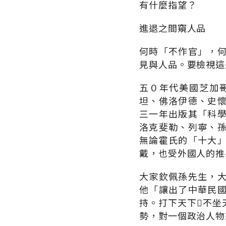
有什麼指望？
進退之間窺人品
何時「不作官」，
見與人品。要檢視這
五０年代美國芝加
坦、佛洛伊德、史
三一年出版其「科
洛克斐勒、列寧、
無論霍氏的「十大
戴，也受外國人的推
大家欽佩孫先生，
他「讓出了中華民
持。打下天下不坐
勢，對一個政治人物