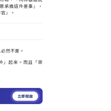
意承擔這件差事」，
作官」。
也必然不差。
外」起來。而且「崇
立即開啟