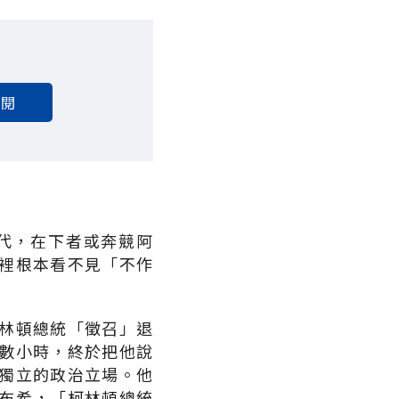
訂閱
代，在下者或奔競阿
裡根本看不見「不作
林頓總統「徵召」退
數小時，終於把他說
獨立的政治立場。他
布希，「柯林頓總統