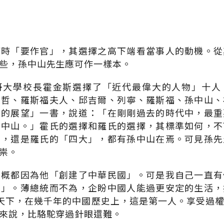
何時「要作官」，其選擇之高下端看當事人的動機。從
些，孫中山先生應可作一樣本。
哥大學校長霍金斯選擇了「近代最偉大的人物」十人
懷哲、羅斯福夫人、邱吉爾、列寧、羅斯福、孫中山、
學的展望」一書，說道：「在剛剛過去的時代中，最重
孫中山。」霍氏的選擇和羅氏的選擇，其標準如何，不
」，還是羅氏的「四大」，都有孫中山在焉。可見孫先
祟。
大概都因為他「創建了中華民國」。可是我自己一直有
國」。薄總統而不為，企盼中國人能過更安定的生活，
天下，在幾千年的中國歷史上，這是第一人。享受過
來說，比駱駝穿過針眼還難。