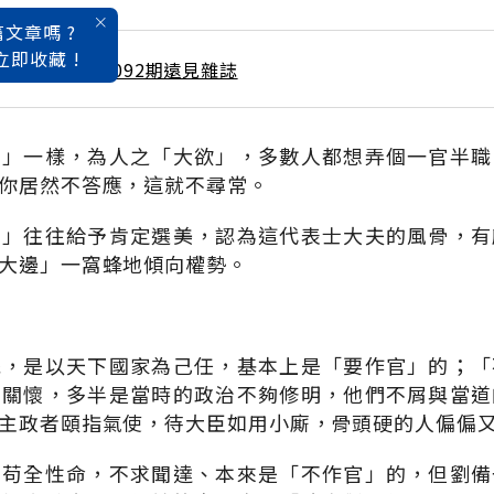
文章嗎 ?
立即收藏 !
 / 2月號雜誌 第092期遠見雜誌
女」一樣，為人之「大欲」，多數人都想弄個一官半職
你居然不答應，這就不尋常。
官」往往給予肯定選美，認為這代表士大夫的風骨，有
大邊」一窩蜂地傾向權勢。
統，是以天下國家為己任，基本上是「要作官」的；「
的關懷，多半是當時的政治不夠修明，他們不屑與當道
主政者頤指氣使，待大臣如用小廝，骨頭硬的人偏偏
，苟全性命，不求聞達、本來是「不作官」的，但劉備