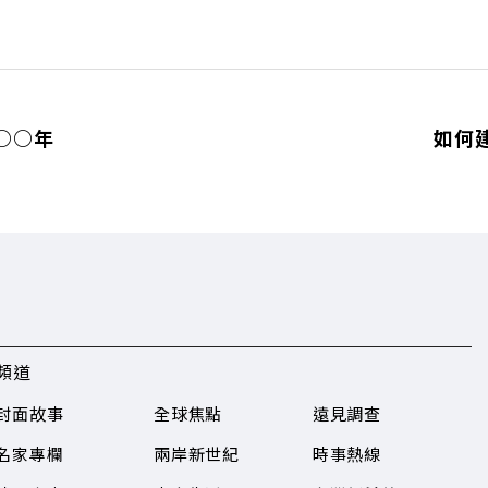
○○年
如何
頻道
封面故事
全球焦點
遠見調查
名家專欄
兩岸新世紀
時事熱線