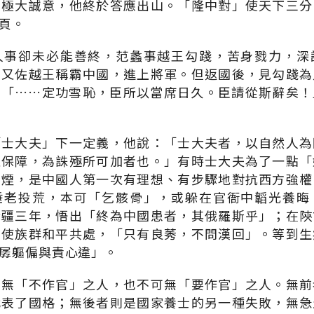
的極大誠意，他終於答應出山。「隆中對」使天下三分
頁。
人事卻未必能善終，范蠡事越王勾踐，苦身戮力，深
後又佐越王稱霸中國，進上將軍。但返國後，見勾踐為
：「……定功雪恥，臣所以當席日久。臣請從斯辭矣！
「士大夫」下一定義，他說：「士大夫者，以自然人為
之保障，為誅殛所可加者也。」有時士大夫為了一點「
禁煙，是中國人第一次有理想、有步驟地對抗西方強權
垂老投荒，本可「乞骸骨」，或躲在官衙中韜光養晦
新疆三年，悟出「終為中國患者，其俄羅斯乎」；在陝
，使族群和平共處，「只有良莠，不問漢回」。等到生
孱軀偏與責心違」。
可無「不作官」之人，也不可無「要作官」之人。無前
代表了國格；無後者則是國家養士的另一種失敗，無急