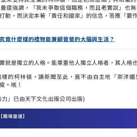
殷曼還強調，「我未爭取這個職務，而且老實說」也無
打動，而決定本著「責任和國家」的信念，答應「要
究竟什麼樣的禮物能兼顧爸爸的大腦與生活？
實就是獨立的人格。能尊重他人獨立人格者，其人格
這樣的柯林頓，讀新聞至此，竟不由自主地「崇洋媚
度。唉！
勢力」已由天下文化出版公司出版)
【職場雷達】
務