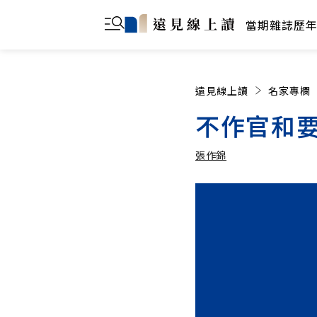
當期雜誌
歷
遠見線上讀
名家專欄
不作官和
張作錦
張作錦