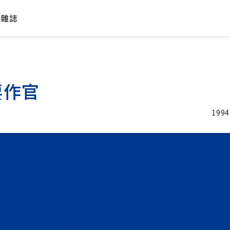
年雜誌
要作官
1994
加入追蹤