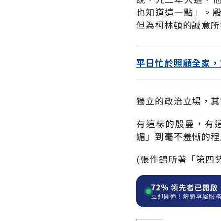
也知道這一點」。
但為柯林頓的誠意所
平日忙於照顧全家，
獨立的政治立場，其
有這樣的殷曼，有
媚」到毫不羞慚的程
(張作錦所著「第四
72%
領先者已開啟
立即開通！解鎖專屬服