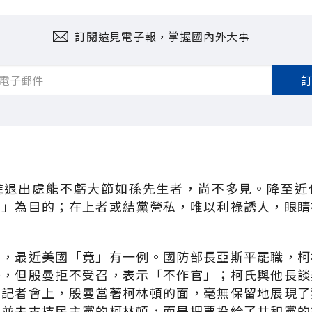
訂閱遠見電子報，掌握國內外大事
進退出處能不虧大節如孫先生者，尚不多見。降至近
官」為目的；在上者或結黨營私，唯以利祿誘人，眼睛
」，最近美國「竟」有一例。國防部長亞斯平罷職，柯
任，但殷曼拒不受召，表示「不作官」；柯氏與他長談
的記者會上，殷曼當著柯林頓的面，毫無保留地展現了
他並未支持民主黨的柯林頓，而是把票投給了共和黨的