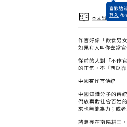
喜歡這篇
登入
後
本文出自 1994
作官好像「飲食男
如果有人叫你去當官
從前的人對「不作
的正氣，不「西瓜靠
中國有作官傳統
中國知識分子的傳
們放棄對社會百姓
來也無能為力；或者
諸葛亮在南陽耕田