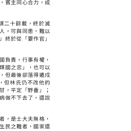
，賓主同心合力，成
謀二十餘載，終於滅
人，可與同患，難以
」終於從「要作官」
國負責，行事有權，
媒國之忠」，也可以
，但最後卻落得遣戍
，但林氏仍不改他的
甘，平定「野番」；
病做不下去了，還說
者，是士大夫無格，
生民之難者，國家還