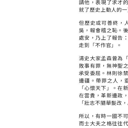
請他，表現了求才
就了歷史上動人的一
但歷史或可善終，
吳，報會稽之恥。
處安，乃上了報告
走到「不作官」。
清史大家孟森曾為
敗事有罪，無神聖
承受委屈。林則徐
邊疆。帶罪之人，
「心懷天下」。在
在雲貴，革新邊政
「壯志不隨華髮改，
所以，有時一國不
而士大夫之格往往