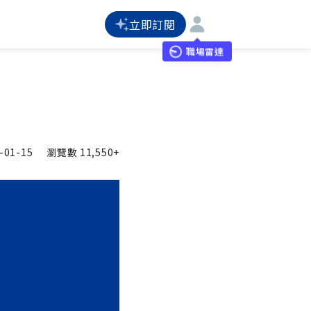
立即訂閱
職場雷達
-01-15
瀏覽數
11,550+