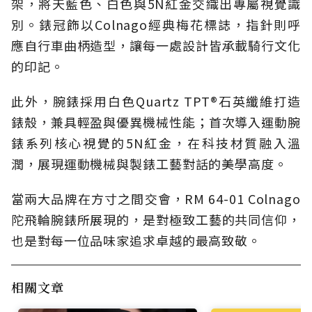
架，將天藍色、白色與5N紅金交織出專屬視覺識
別。錶冠飾以Colnago經典梅花標誌，指針則呼
應自行車曲柄造型，讓每一處設計皆承載騎行文化
的印記。
此外，腕錶採用白色Quartz TPT®石英纖維打造
錶殼，兼具輕盈與優異機械性能；首次導入運動腕
錶系列核心視覺的5N紅金，在科技材質融入溫
潤，展現運動機械與製錶工藝對話的美學高度。
當兩大品牌在方寸之間交會，RM 64-01 Colnago
陀飛輪腕錶所展現的，是對極致工藝的共同信仰，
也是對每一位品味家追求卓越的最高致敬。
相關文章