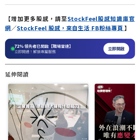
【增加更多股感，請至
StockFeel股感知識庫官
網
／
StockFeel 股感，來自生活 FB粉絲專頁
】
72%
領先者已開啟【職場雷達】
立即開啟
立即開通！解鎖專屬服務
延伸閱讀