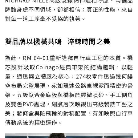
牌雖身處不同領域，卻都相信：真正的性能，來自
對每一道工序毫不妥協的執著。
雙品牌以機械共鳴 淬鍊時間之美
為此，RM 64-01重新詮釋自行車工程的本質。機
芯設計汲取Colnago經典車架的結構邏輯，以輕
量、通透與立體感為核心，274枚零件透過幾何鏤
空布局完整展現，宛如競速公路車裸露而精密的骨
架。五級鈦合金底板與橋板歷經微噴砂、手工倒角
及雙色PVD處理，細膩層次映襯出高級製錶工藝之
美；發條盒與陀飛輪的對稱配置，有如映照自行車
傳動系統的精密運作。