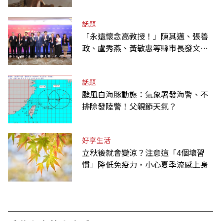
話題
「永遠懷念高教授！」陳其邁、張善
政、盧秀燕、黃敏惠等縣市長發文弔
唁高希均
話題
颱風白海豚動態：氣象署發海警、不
排除發陸警！父親節天氣？
好享生活
立秋後就會變涼？注意這「4個壞習
慣」降低免疫力，小心夏季流感上身