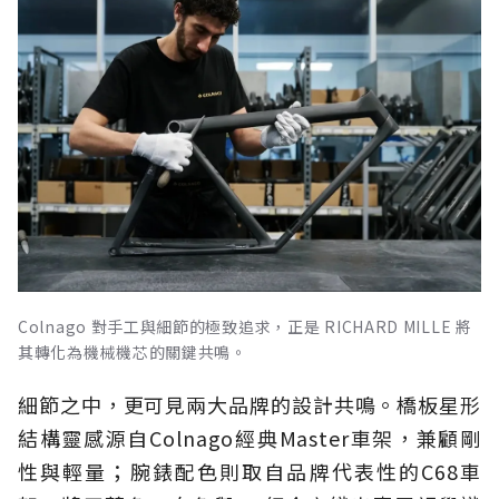
Colnago 對手工與細節的極致追求，正是 RICHARD MILLE 將
其轉化為機械機芯的關鍵共鳴。
細節之中，更可見兩大品牌的設計共鳴。橋板星形
結構靈感源自Colnago經典Master車架，兼顧剛
性與輕量；腕錶配色則取自品牌代表性的C68車