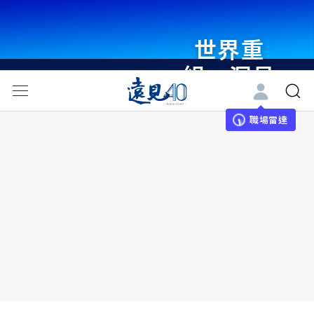
世界重
組・洞見
未來 與
世界領袖
職場雷達
同行