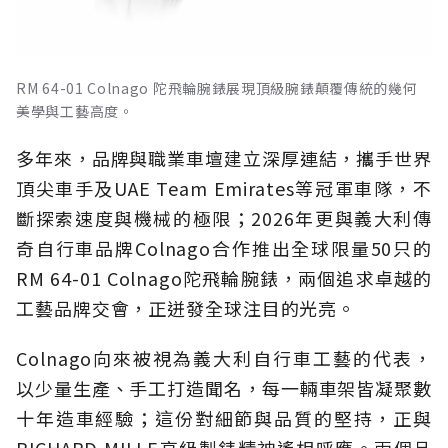
RM 64-01 Colnago 陀飛輪腕錶展現頂級腕錶顛覆傳統的幾何
美學與工藝高度。
多年來，品牌與職業車壇建立深厚連結，攜手世界
頂尖車手及UAE Team Emirates等冠軍車隊，不
斷探索速度與機械的極限；2026年更與義大利傳
奇自行車品牌Colnago合作推出全球限量50只的
RM 64-01 Colnago陀飛輪腕錶，兩個追求卓越的
工藝品牌交會，正迸發全球注目的光亮。
Colnago向來被視為義大利自行車工藝的代表，
以少量生產、手工打造聞名，每一輛車架皆凝聚數
十年造車經驗；這份對細節與品質的堅持，正與
RICHARD MILLE高級製錶精神遙相呼應。兩個品