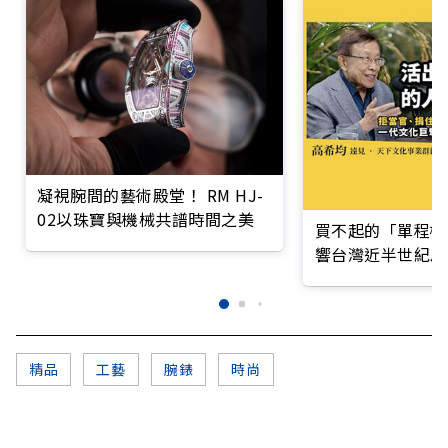
凝視腕間的藝術殿堂！ RM HJ-
02以珠寶與機械共譜時間之美
買不起的「單程機
響台灣近半世紀思
精品
工藝
腕錶
時尚