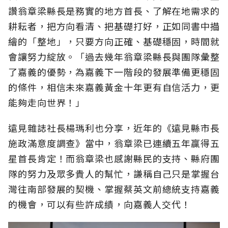
讚翁章梁縣長是務實的地方首長、了解在地需求的
耕耘者，把方向看清、把基礎打好，正如同書中描
繪的「整地」，只要方向正確、基礎穩固，時間就
會讓努力綻放。「過去幾年翁章梁縣長與團隊彙整
了嘉義的優勢，為嘉義下一階段的發展準備更穩固
的條件，相信未來嘉義黃金十年更有自信活力，更
能夠走向世界！」
遠見雜誌社長楊瑪利也分享，近年的《遠見縣市長
施政滿意度調查》當中，翁章梁已連續五年贏得五
星首長肯定！而翁章梁也感謝縣民的支持、縣府團
隊的努力及眾多貴人的幫忙，謙稱自己只是掌握台
灣往南部發展的契機、掌握蔡英文前總統支持嘉義
的機會，可以有些許成績，向嘉義人交代！