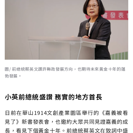
圖/ 前總統蔡英文讚許縣政發展方向，也期待未來黃金十年的蓬
勃發展。
小英前總統盛讚 務實的地方首長
日前在華山1914文創產業園區舉行的《嘉義被看
見了》新書發表會，也邀約大眾共同見證嘉義的成
長，看見下個黃金十年。前總統蔡英文在致詞中盛