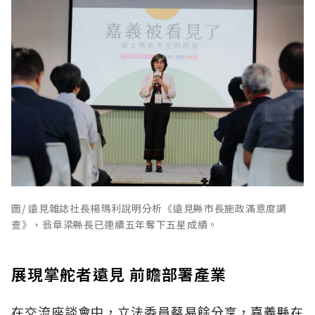
圖/ 遠見雜誌社長楊瑪利說明分析《遠見縣市長施政滿意度調
查》，翁章梁縣長已連續五年奪下五星成績。
展現掌舵者遠見 前瞻部署產業
在交流座談會中，立法委員蔡易餘分享，嘉義縣在