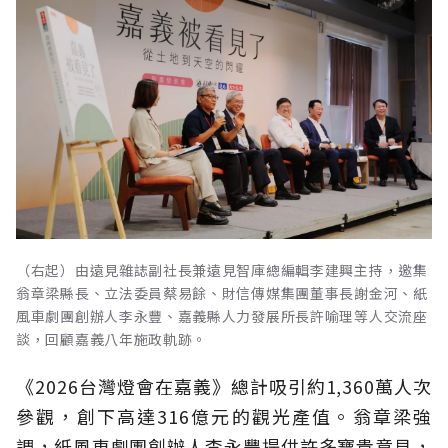
（右起）由遠見雜誌副社長兼遠見智庫總編輯李建興主持，邀集
翁章梁縣長、立法委員蔡易餘、財信傳媒集團董事長謝金河、紙
風車劇團創辦人李永豐、嘉義縣人力發展所長許喻理等人交流座
談，回顧嘉義八年施政軌跡。
《2026台灣燈會在嘉義》總計吸引約1,360萬人次
參觀，創下高達316億元的觀光產值。翁章梁強
調，紙風車劇團創辦人李永豐提供許多寶貴意見，