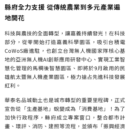
縣府全力支援 從傳統農業到多元產業遍
地開花
科技與農技的全面轉型，讓嘉義持續發光！在科技
部分，從零開始打造嘉義科學園區，吸引台積電
CoWoS廠進駐，也創立台灣無人機國家隊核心基
地的亞洲無人機AI創新應用研發中心、實現工業智
慧化管理的馬稠後智慧園區、即將於9月啟用的民
雄航太暨無人機產業園區，極力搶占先進科技發展
紅利。
華泰名品城動土也是城市轉型的重要里程碑，正式
宣告從「生產基地」蛻變成為「消費基地」！為了
加快行政程序，縣府成立專案窗口，整合都市計
畫、環評、消防、建照等流程，並頒布「振興經濟