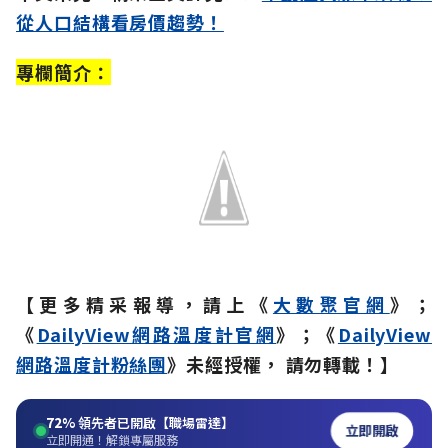
從人口結構看房價趨勢！
專欄簡介：
【更多精采報導，請上《
大數聚官網
》；
《
DailyView網路溫度計官網
》；《
DailyView
網路溫度計粉絲團
》未經授權， 請勿轉載！】
72%
領先者已開啟【職場雷達】
立即開啟
立即開通！解鎖專屬服務