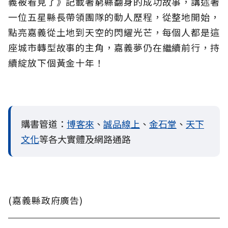
義被看見了》記載著窮縣翻身的成功故事，講述著
一位五星縣長帶領團隊的動人歷程，從整地開始，
點亮嘉義從土地到天空的閃耀光芒，每個人都是這
座城市轉型故事的主角，嘉義夢仍在繼續前行，持
續綻放下個黃金十年！
購書管道：
博客來
、
誠品線上
、
金石堂
、
天下
文化
等各大實體及網路通路
(嘉義縣政府廣告)