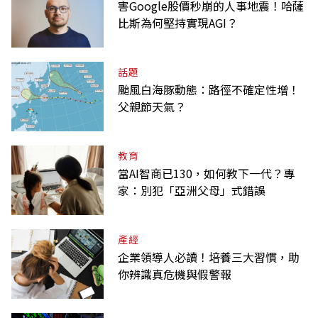
害Google股價秒崩的人事地震！哈薩
比斯為何堅持實現AGI？
話題
颱風白海豚動態：路徑不確定性增！
父親節天氣？
教育
當AI智商已130，如何教下一代？專
家：別犯「亞洲父母」式錯誤
產經
企業領導人必讀！培養三大習慣，助
你辨識真危機與假警報