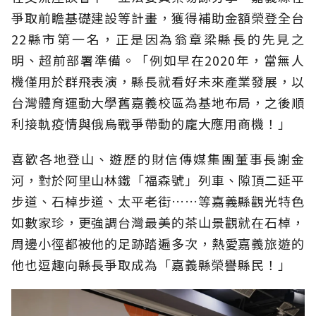
爭取前瞻基礎建設等計畫，獲得補助金額榮登全台
22縣市第一名，正是因為翁章梁縣長的先見之
明、超前部署準備。「例如早在2020年，當無人
機僅用於群飛表演，縣長就看好未來產業發展，以
台灣體育運動大學舊嘉義校區為基地布局，之後順
利接軌疫情與俄烏戰爭帶動的龐大應用商機！」
喜歡各地登山、遊歷的財信傳媒集團董事長謝金
河，對於阿里山林鐵「福森號」列車、隙頂二延平
步道、石棹步道、太平老街……等嘉義縣觀光特色
如數家珍，更強調台灣最美的茶山景觀就在石棹，
周邊小徑都被他的足跡踏遍多次，熱愛嘉義旅遊的
他也逗趣向縣長爭取成為「嘉義縣榮譽縣民！」