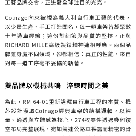
工藝品牌交會，正迸發全球注目的光亮。
Colnago向來被視為義大利自行車工藝的代表，
以少量生產、手工打造聞名，每一輛車架皆凝聚數
十年造車經驗；這份對細節與品質的堅持，正與
RICHARD MILLE高級製錶精神遙相呼應。兩個品
牌雖身處不同領域，卻都相信：真正的性能，來自
對每一道工序毫不妥協的執著。
雙品牌以機械共鳴 淬鍊時間之美
為此，RM 64-01重新詮釋自行車工程的本質。機
芯設計汲取Colnago經典車架的結構邏輯，以輕
量、通透與立體感為核心，274枚零件透過幾何鏤
空布局完整展現，宛如競速公路車裸露而精密的骨