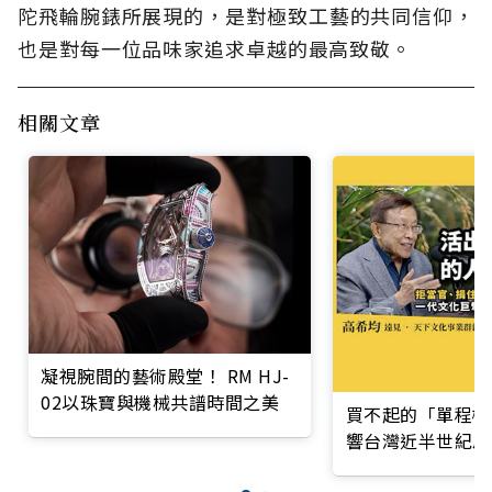
陀飛輪腕錶所展現的，是對極致工藝的共同信仰，
也是對每一位品味家追求卓越的最高致敬。
相關文章
凝視腕間的藝術殿堂！ RM HJ-
02以珠寶與機械共譜時間之美
買不起的「單程機
響台灣近半世紀思