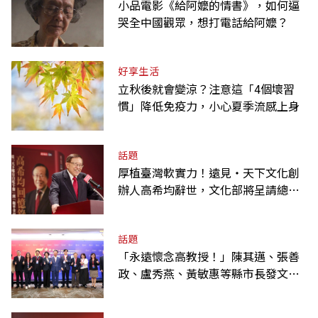
小品電影《給阿嬤的情書》，如何逼
哭全中國觀眾，想打電話給阿嬤？
好享生活
立秋後就會變涼？注意這「4個壞習
慣」降低免疫力，小心夏季流感上身
話題
厚植臺灣軟實力！遠見‧天下文化創
辦人高希均辭世，文化部將呈請總統
明令褒揚
話題
「永遠懷念高教授！」陳其邁、張善
政、盧秀燕、黃敏惠等縣市長發文弔
唁高希均