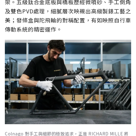
架。五級鈦合金底板與橋板歷經微噴砂、手工倒角
及雙色PVD處理，細膩層次映襯出高級製錶工藝之
美；發條盒與陀飛輪的對稱配置，有如映照自行車
傳動系統的精密運作。
Colnago 對手工與細節的極致追求，正是 RICHARD MILLE 將