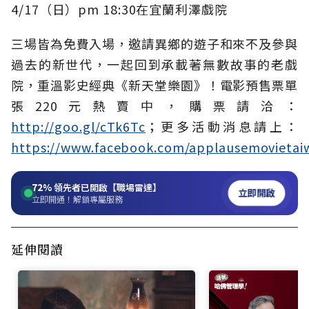
4/17（日）pm 18:30在宜蘭利澤戲院
三場皆為免費入場，邀請異鄉的遊子和來不及參與
過去的新世代，一起回到承載著無數故事的老戲
院，重溫影史經典《新天堂樂園》！電影預售票單
張220元熱賣中，購票請洽：
http://goo.gl/cTk6Tc
；更多活動消息請上：
https://www.facebook.com/applausemovietai
72%
領先者已開啟【職場雷達】
立即開啟
立即開通！解鎖專屬服務
延伸閱讀