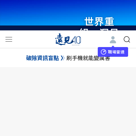
世界重
組・洞見
未來 與
世界領袖
職場雷達
破除資訊盲點
刷手機就能變厲害
同行