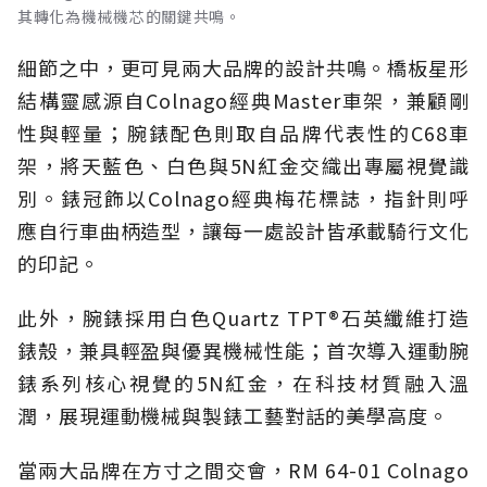
其轉化為機械機芯的關鍵共鳴。
細節之中，更可見兩大品牌的設計共鳴。橋板星形
結構靈感源自Colnago經典Master車架，兼顧剛
性與輕量；腕錶配色則取自品牌代表性的C68車
架，將天藍色、白色與5N紅金交織出專屬視覺識
別。錶冠飾以Colnago經典梅花標誌，指針則呼
應自行車曲柄造型，讓每一處設計皆承載騎行文化
的印記。
此外，腕錶採用白色Quartz TPT®石英纖維打造
錶殼，兼具輕盈與優異機械性能；首次導入運動腕
錶系列核心視覺的5N紅金，在科技材質融入溫
潤，展現運動機械與製錶工藝對話的美學高度。
當兩大品牌在方寸之間交會，RM 64-01 Colnago