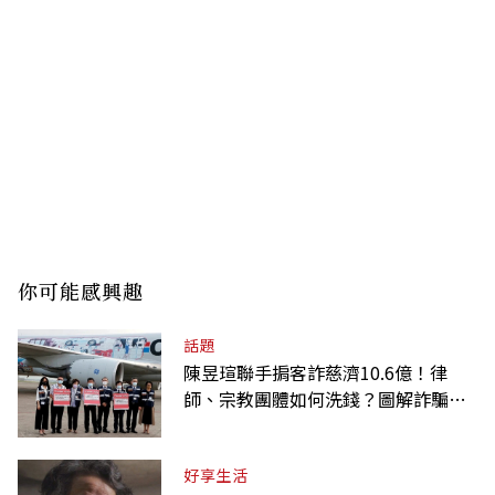
你可能感興趣
話題
陳昱瑄聯手掮客詐慈濟10.6億！律
師、宗教團體如何洗錢？圖解詐騙關
係網
好享生活