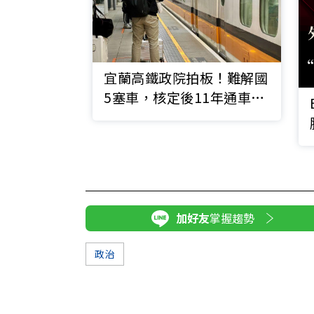
宜蘭高鐵政院拍板！難解國
5塞車，核定後11年通車？
交通學者：高鐵北延恐讓兩
鐵雙輸
加好友
掌握趨勢
政治