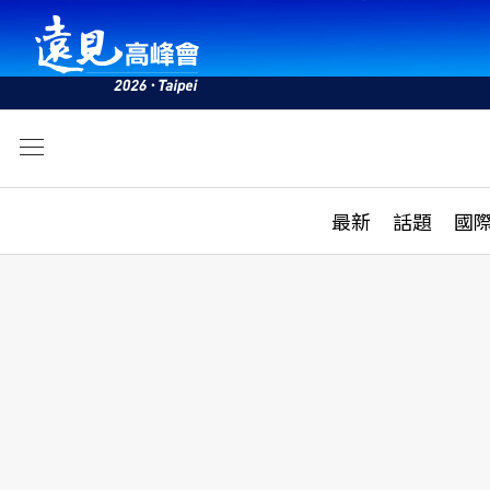
文
最新
最新
話題
國
雜誌目錄
活動
話題
AI
學堂
專題報導
科技
教育
遠見ON AIR
影音
合作