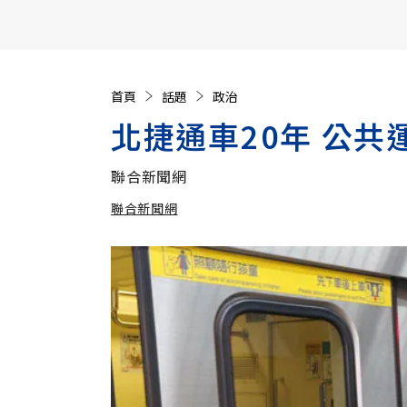
【遠見40週年慶】訂《遠見》贈實用家電3選1+暢銷好
首頁
話題
政治
北捷通車20年 公共
聯合新聞網
聯合新聞網
加入追蹤
聯合新聞網