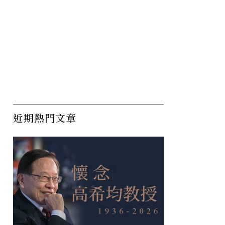
，為何恐
蔣萬安聲勢升溫，藍營「共
青
不完？
主」有可能換人？
件
近期熱門文章