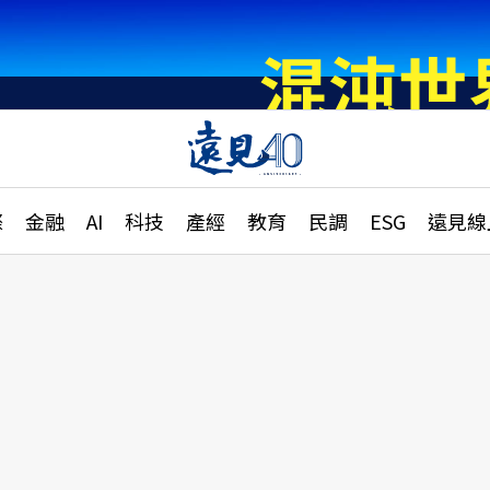
章
特輯
文章
大學升學、職涯攻略
遠
際
金融
AI
科技
產經
教育
民調
ESG
遠見線
國際
更
縣市施政調查全解析
金融
單
民調
產經
電
好享生活
獨
專欄