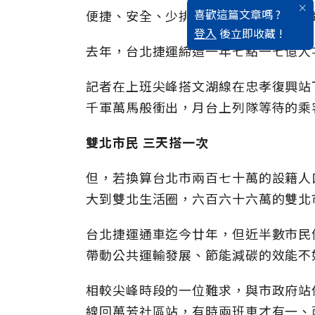
喜歡這篇文章嗎 ?
便捷、安全、少排碳，但，你喜歡搭捷
登入
後立即收藏 !
去年，台北捷運締造一年七點一七億人
記者在上班尖峰搭文湖線在忠孝復興站
千軍萬馬般衝出，月台上列隊等待的乘
雙北市民
三天搭一次
但，若換算台北市兩百七十萬的設籍人
大到雙北生活圈，六百六十六萬的雙北
台北捷運通車迄今廿年，但近半數市民
帶動公共運輸發展、節能減碳的效能不
相較尖峰時段的一位難求，與市政府站
線回萬芳社區站，有時兩班車才有一、