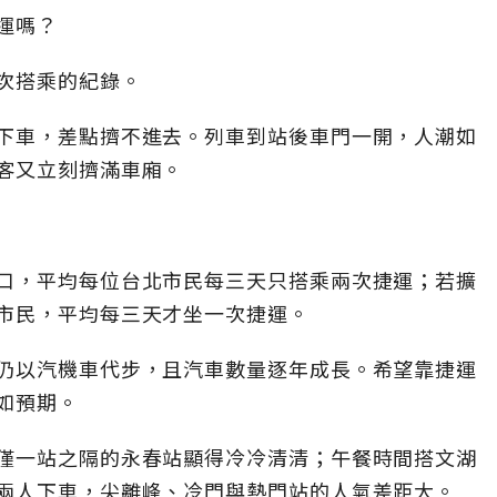
運嗎？
次搭乘的紀錄。
下車，差點擠不進去。列車到站後車門一開，人潮如
客又立刻擠滿車廂。
口，平均每位台北市民每三天只搭乘兩次捷運；若擴
市民，平均每三天才坐一次捷運。
仍以汽機車代步，且汽車數量逐年成長。希望靠捷運
如預期。
僅一站之隔的永春站顯得冷冷清清；午餐時間搭文湖
兩人下車，尖離峰、冷門與熱門站的人氣差距大。