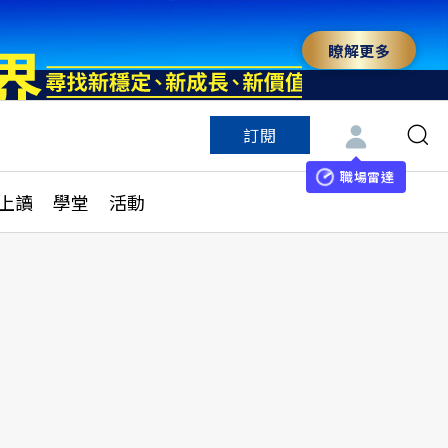
瞭解更多
訂閱
特色頻道
訂閱
見線上讀
ESG遠見
職場雷達
上讀
學堂
活動
多訂閱方案
城市學
刊購買
健康遠見
子報訂閱
華人精英論壇
享知識包
領導影響力學院