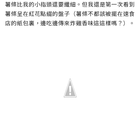
薯條比我的小指頭還要纖細。但我還是第一次看到
薯條呈在紅花點綴的盤子（薯條不都該被擺在速食
店的紙包裏，邊吃邊傳來炸雞香味這這樣嗎？）。