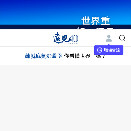
世界重
組・洞見
未來 與
世界領袖
職場雷達
練就底氣沉澱
你看懂世界了嗎？
同行