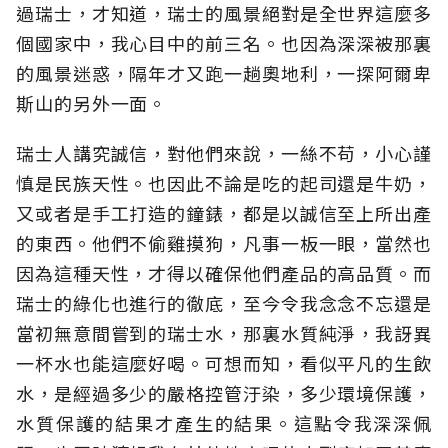
過瑞士，才知道，瑞士的風景絕對是全世界這麼多
個國家中，我心目中的前三名。也因為深深被那裏
的風景迷惑，隔年才又跑一趟奧地利，一探阿爾卑
斯山的另外一面。
瑞士人講究誠信，對他們來說，一絲不苟，小心謹
慎是民族天性。也因此不論是吃的起司還是牛奶，
又或者是手工打造的鐘錶，都是以誠信至上所出產
的東西。他們不偷雞摸狗，凡事一板一眼，當然也
因為這種天性，才得以確保他們產品的高品質。而
瑞士的綠化也進行的徹底，至今令我念念不忘還是
當初無意間嘗到的瑞士水，那裏水質純淨，我訝異
一杯水也能這麼好喝。可想而知，看似平凡的生飲
水，是經過多少的嚴格控管汙染，多少環境保護，
水質保護的結果才產生的結果。這點令我深深佩