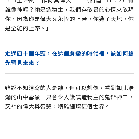
「『上帝的工作何其偉大。』（詩篇111：2）有
誰像神呢？祂是造物主，我們存敬畏的心情來敬拜
你，因為你是偉大又永恆的上帝，你造了天地，你
是全能的上帝。」
走過四十個年頭，在這個劇變的時代裡，該如何搶
先預見未來？
雖說不知道寫的人是誰，但可以想像，看到如此浩
瀚的山中雪景，只會令人讚嘆造物主的鬼斧神工，
又祂的偉大與智慧，精雕細琢這個世界。