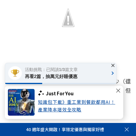
×
活動挑戰：已閱讀1/3篇文章
再看2篇，抽萬元好睡優惠
回程一樣是搭乘纜車回去，雖說窗子刮痕不少（還
是該慶幸我的相機太敏感，連刮痕也不放過），但
Just For You
還是可以看到美麗的Engelberg小鎮。
知識包下載》重工業到餐飲都用AI！
產業降本增效全攻略
40 週年盛大開啟！享限定優惠與獨家好禮