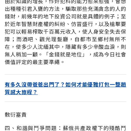
由於知識的增長，作奸犯科的能力愈來愈強，會想
出種種引君入甕的方法，騙取那些充滿貪念的人的
錢財，前幾年的地下投資公司就是具體的例子；至
於近年智慧財產權的糾紛、仿冒盛行，以及槍擊要
犯可以輕易榨取千百萬元收入，使人身安全失去保
障；而酒吧、觀光理髮廳，自都市至鄉村無所不
在，使多少人沈緬其中，隱藏有多少辛酸血淚，則
無人稍加一顧。「金錢就是地位」，成為今日社會
價值評定的最主要準繩。
有多久沒帶爸爸出門了？如何才能優雅打包一整趟
質感大旅程？
敷衍塞責
四、和諧與鬥爭問題：蘇俄共產政權下的殘酷鬥