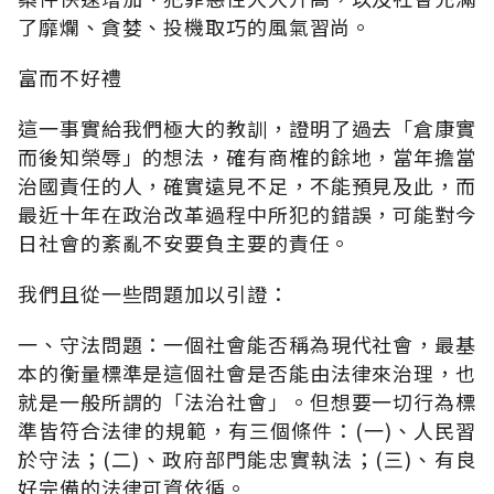
了靡爛、貪婪、投機取巧的風氣習尚。
富而不好禮
這一事實給我們極大的教訓，證明了過去「倉康實
而後知榮辱」的想法，確有商榷的餘地，當年擔當
治國責任的人，確實遠見不足，不能預見及此，而
最近十年在政治改革過程中所犯的錯誤，可能對今
日社會的紊亂不安要負主要的責任。
我們且從一些問題加以引證：
一、守法問題：一個社會能否稱為現代社會，最基
本的衡量標準是這個社會是否能由法律來治理，也
就是一般所謂的「法治社會」。但想要一切行為標
準皆符合法律的規範，有三個條件：(一)、人民習
於守法；(二)、政府部門能忠實執法；(三)、有良
好完備的法律可資依循。