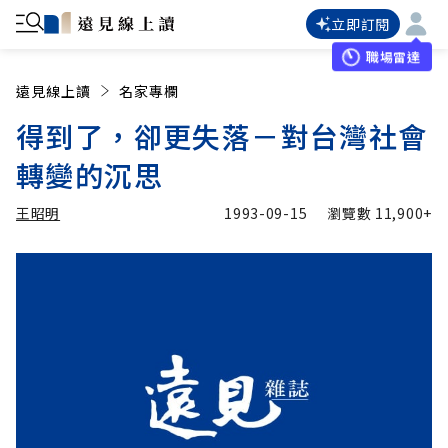
立即訂閱
職場雷達
遠見線上讀
名家專欄
得到了，卻更失落－對台灣社會
轉變的沉思
王昭明
1993-09-15
瀏覽數
11,900+
加入追蹤
王昭明