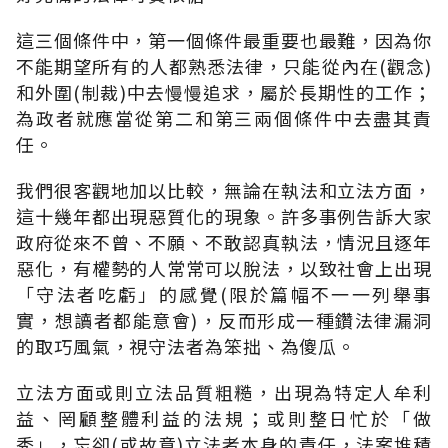
這三個條件中，第一個條件最重要也最難，因為你
不能期望所有的人都熟悉法律，只能從內在(觀念)
和外圍(制裁)中去慢慢追求，屬於長期性的工作；
為政者就應當從第二和第三兩個條件中去盡其責
任。
我們很客觀地加以比較，無論在執法和立法方面，
這十幾年都出現惡質化的現象。許多事例告訴大家
政府從來不曾、不願、不敢認真執法，情況且逐年
惡化，有權勢的人常常可以脫法，以致社會上出現
「守法者吃虧」的感覺(限於篇幅不一一列舉事
實，想讀者都能意會)，反而形成一種鑽法律漏洞
的取巧風氣，視守法者為笨拙、為傻瓜。
立法方面或則立法品質粗糙，出現為特定人牟利
益、罔顧整體利益的法規；或則整日忙於「做
秀」，忘卻(或故意)立法者本身的責任，法案堆積