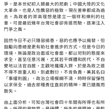
爭，是本世紀初人類最大的悲劇；中國大陸的文化
大革命，也是人性醜惡的極致，現在差幸都成為過
去。為政者的崇高理想是建立一個祥和樂利的社
會，可是最近幾年台灣社會卻背道而馳，逐漸注入
鬥爭之風。
固然今日不必只隱惡揚善，惡的也應予以揭發，但
鼓勵向善總是更有助社會進步的方式。但是今日的
環境，無論是政治面或社會面，都以苛刻的態度來
求全，甚至任意污蔑，尤其若干媒體和民代，不自
覺地以法官自居，主觀地羅織入罪，於是為政之道
不得不首重人和，到處敷衍，不肯負責，美其名曰
「事緩則圓」，政治立場模糊不清，時時保留彈性
以求保全，過去那種勇往直前的精神，業已隨風而
散失。
由上面分析，可知台灣社會四十年間有所得也有所
失，所得的是物質，是硬體；所失的是精神，是軟