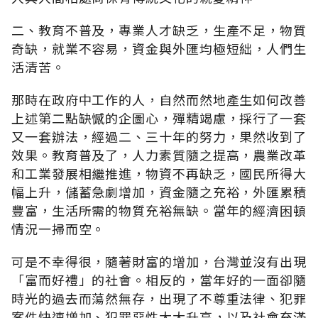
二、教育不普及，專業人才缺乏，生產不足，物質
奇缺，就業不容易，資金與外匯均極短絀，人們生
活清苦。
那時在政府中工作的人，自然而然地產生如何改善
上述第二點缺憾的企圖心，殫精竭慮，採行了一套
又一套辦法，經過二、三十年的努力，果然收到了
效果。教育普及了，人力素質隨之提高，農業改革
和工業發展相繼推進，物資不再缺乏，國民所得大
幅上升，儲蓄急劇增加，資金隨之充裕，外匯累積
豐富，生活所需的物質充裕無缺。當年的經濟困頓
情況一掃而空。
可是不幸得很，隨著財富的增加，台灣並沒有出現
「富而好禮」的社會。相反的，當年好的一面卻隨
時光的過去而蕩然無存，出現了不尊重法律、犯罪
案件快速增加、犯罪惡性大大升高，以及社會充滿