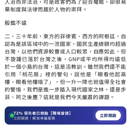
人治而非法治，可是政客們為了迎合權威，卻很易
棄制度與法律而趨於人物的崇拜。
殷鑑不遠
二、三十年前，東方的菲律賓、西方的阿根廷，自
認為是該區域中的一流國家，國民生產總額均超過
台灣，以他們資源較豐或人口較眾，自應如此，但
不旋踵已落於台灣之後，GNP或平均所得均遠低
於一個小島的台灣，這是活教訓。雖然我們還不能
引用「桃花扇」裡的警句，說他是「眼看他起高
樓，眼看他樓塌了」，但一升一降也就值得全社會
的警惕，我們是進一步踏入現代國家之林，還是步
菲、阿之後塵？這就是我們今天嚴肅的課題。
72%
領先者已開啟【職場雷達】
立即開啟
立即開通！解鎖專屬服務