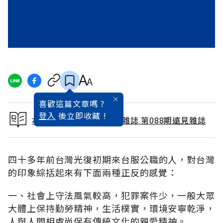
喜歡這篇文章嗎 ?
登入
後立即收藏 !
本文出自 1993 / 10月號雜誌 第088期遠見雜誌
四十多年前台灣光復初期來台服公職的人，對台灣
的印象綜括起來有下面兩種正反的感覺：
一、社會上守法風氣較高，犯罪案件少，一般大眾
大體上保持勤勞精神，生活樸實，環境安寧乾淨，
人與人間相處尚保有傳統文化的親愛精神。