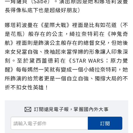
一角薩貝（Sabé）。演出原因是她和娜塔莉波曼
長得像私底下也是超級好朋友）
娜塔莉波曼在《星際大戰》裡面是比有如花道（不
是花瓶）般存在的公主，綺拉奈特莉在《神鬼奇
航》裡面則是飾演公主般存在的總督女兒，但她後
來女兒當自強、挽袖起來當悍婦的形象讓人印象深
刻。至於黛西蕾德莉在《STAR WARS：原力覺
醒》每每嫣然一笑就有變成一個小綺拉奈特莉，她
所飾演的拾荒者更是一個自立自強、獨撐大局的不
折不扣女性英雄！
訂閱遠見電子報，掌握國內外大事
訂閱