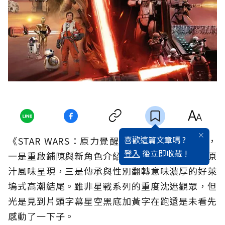
喜歡這篇文章嗎 ?
《STAR WARS：原力覺醒》可簡單分成三部分，
登入
後立即收藏 !
一是重啟鋪陳與新角色介紹，二是星戰飛戰場面原
汁風味呈現，三是傳承與性別翻轉意味濃厚的好萊
塢式高潮結尾。雖非星戰系列的重度沈迷觀眾，但
光是見到片頭字幕星空黑底加黃字在跑還是未看先
感動了一下子。