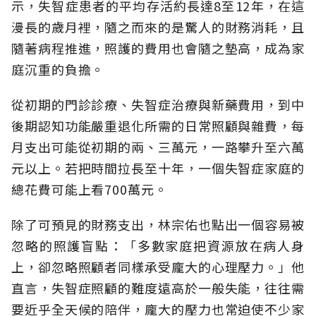
示，失智症患者的平均存活約長達8至12年，在這
漫長的歲月裡，隨之而來的是驚人的財務消耗，且
隨著病程推進，照護的費用也會隨之墊高，成為家
庭沉重的負擔。
從初期的門診診療、失智症治療與新藥費用，到中
後期認知功能嚴重退化所需的日常照顧與雜費，每
月支出可能從初期的兩、三萬元，一路攀升至六萬
元以上。若把時間拉長至十年，一個失智症家庭的
總花費可能上看700萬元。
除了可預見的財務支出，林宗佑也點出一個容易被
忽略的照護盲點：「多數家庭把資源放在病人身
上，卻忽略照顧者同樣承受龐大的心理壓力。」他
直言，失智症照顧的難度遠高於一般失能，往往需
要近乎全天候的陪伴，龐大的壓力也常迫使不少家