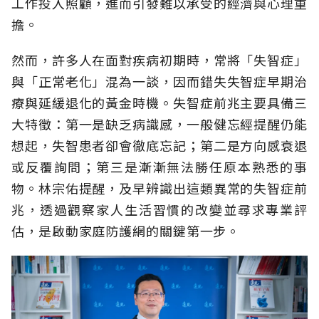
工作投入照顧，進而引發難以承受的經濟與心理重
擔。
然而，許多人在面對疾病初期時，常將「失智症」
與「正常老化」混為一談，因而錯失失智症早期治
療與延緩退化的黃金時機。失智症前兆主要具備三
大特徵：第一是缺乏病識感，一般健忘經提醒仍能
想起，失智患者卻會徹底忘記；第二是方向感衰退
或反覆詢問；第三是漸漸無法勝任原本熟悉的事
物。林宗佑提醒，及早辨識出這類異常的失智症前
兆，透過觀察家人生活習慣的改變並尋求專業評
估，是啟動家庭防護網的關鍵第一步。