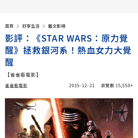
首頁
好享生活
藝文影視
影評：《STAR WARS：原力覺
醒》拯救銀河系！熱血女力大覺
醒
【雀雀看電影】
雀雀看電影
2015-12-21
瀏覽數
15,550+