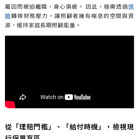
屬因而被迫離職，身心俱疲。
因此，極需透過
保
險
轉嫁財務壓力，讓照顧者擁有喘息的空間與資
源，維持家庭長期照顧能量。
從「理賠門檻」、「給付時機」，檢視現
行保單盲區