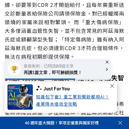
據，卻要等到CDR 2才開始給付，且每年需重新送
交診斷量表給保險公司請領保險金，對已經蠟燭兩
頭燒的家屬來說相對繁瑣。
而「重大傷病保險」
大多僅涵蓋血管性失智，並不包含常見的阿茲海默
氏症或額顳葉型失智；「特定傷病險」雖有納入阿
茲海默氏症，但必須達到CDR 3才符合理賠條件，
無法在病程初期即提供保障。
×
最後衝刺：已閱讀2/3篇文章
再讀1篇文章，即可解鎖抽獎！
安達人壽打造「輕度即早給付」專屬失智
險
Just For You
知識包下載》重工業到餐飲都用AI！
正因傳統保障普遍集中在病程中後期，安達人壽希
產業降本增效全攻略
望將保障資源進一步往前延伸，真正解決高齡化社
會的照顧壓力，推出貼合失智症病程發展的醫療保
40 週年盛大開啟！享限定優惠與獨家好禮