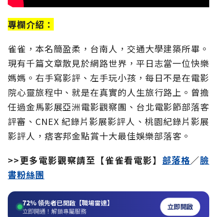
專欄介紹：
雀雀，本名簡盈柔，台南人，交通大學建築所畢。
現有千篇文章散見於網路世界，平日志當一位快樂
媽媽。右手寫影評、左手玩小孩，每日不是在電影
院心靈旅程中、就是在真實的人生旅行路上。曾擔
任過金馬影展亞洲電影觀察團、台北電影節部落客
評審、CNEX 紀錄片影展影評人、桃園紀錄片影展
影評人，痞客邦金點賞十大最佳娛樂部落客。
>>更多電影觀察請至【雀雀看電影】
部落格
／
臉
書粉絲團
72%
領先者已開啟【職場雷達】
立即開啟
立即開通！解鎖專屬服務