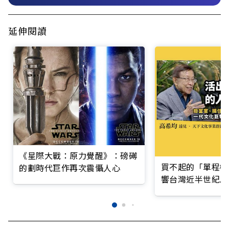
延伸閱讀
《星際大戰：原力覺醒》：磅礡
買不起的「單程機
的劃時代巨作再次震懾人心
響台灣近半世紀思