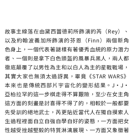
故事主線落在由黛西蕾德莉所飾演的芮（Rey）、
以及約翰波義加所飾演的芬恩（Finn）兩個新角
色身上，一個代表著謎樣有著優秀血統的原力潛力
者、一個則是拿下白色頭盔的風暴兵黑人，兩人都
徹底顛覆了以男性為主和以白人為主的星戰戰場，
其實大家也無須太過訝異，畢竟《STAR WARS》
本來也是傳統西部片宇宙化的變形結果。J·J·
亞柏拉罕的這一步棋走得不算艱險，至少在女主角
這方面的刻畫是討喜得不得了的，相較於一般都要
先受訓的絕地武士，芮更貼近當代人在獨自摸索人
生過程裡面自立自強自學自好的姿態，一方面把女
性越受挫越堅毅的特質淋漓展現、一方面又象徵著