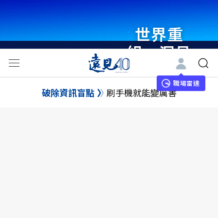
世界重
組・洞見
未來 與
世界領袖
職場雷達
破除資訊盲點
刷手機就能變厲害
同行