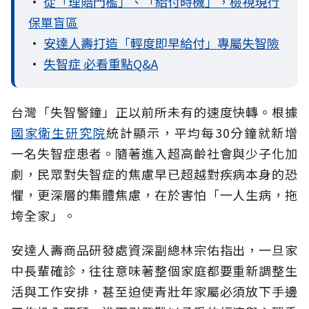
•
從「理賠門檻」、「給付時機」，檢視現行
保單盲區
•
安達人壽打造「輕度即早給付」專屬失智險
•
失智症 必看重點Q&A
台灣「失智警鐘」正以前所未有的速度快轉。根據
國家衛生研究院
統計顯示，平均每30分鐘就新增
一名失智症患者。隨著進入超高齡社會與少子化加
劇，民眾對失智症的焦慮早已超越對疾病本身的恐
懼，更深層的集體焦慮，在於害怕「一人生病，拖
垮全家」。
安達人壽商品研發處資深副總林宗佑指出，一旦家
中長輩確診，往往意味著整個家庭都要重新調整生
活與工作安排，甚至迫使青壯年家屬必須放下手邊