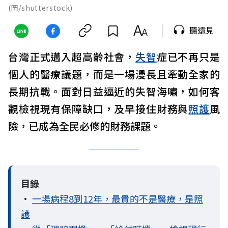
(圖/shutterstock)
聽遠見
台灣正式邁入超高齡社會，
失智
症已不再只是
個人的醫療議題，而是一場漫長且牽動全家的
長期抗戰。面對日益逼近的失智海嘯，如何客
觀檢視現有保障缺口，及早接住財務與
照護
風
險，已成為全民必修的財務課題。
目錄
•
一場病程8到12年，最貴的不是醫療，是照
護