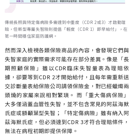
傳統長照與特定傷病險多需達到中重度（CDR 2或3）才啟動理
賠，但新型專屬失智險則提倡「輕度（CDR 1）即早給付」，在
第一時間穩住家庭防護網。
然而深入檢視各類保險商品的內容，會發現它們與
失智家庭的實際需求可能存在部分差異。像是「長
期照顧保險」雖以CDR臨床失智量表為理賠依
據，卻要等到CDR 2才開始給付，且每年需重新送
交診斷量表給保險公司請領保險金，對已經蠟燭兩
頭燒的家屬來說相對繁瑣。
而「重大傷病保險」
大多僅涵蓋血管性失智，並不包含常見的阿茲海默
氏症或額顳葉型失智；「特定傷病險」雖有納入阿
茲海默氏症，但必須達到CDR 3才符合理賠條件，
無法在病程初期即提供保障。