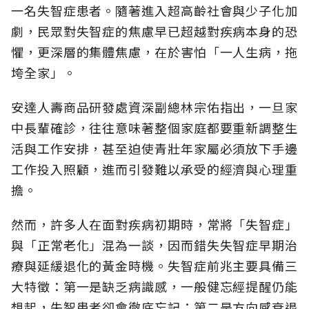
一名失智症患者。隨著進入超高齡社會與少子化加
劇，民眾對失智症的焦慮早已超越對疾病本身的恐
懼，更深層的集體焦慮，在於害怕「一人生病，拖
垮全家」。
安達人壽商品研發處資深副總林宗佑指出，一旦家
中長輩確診，往往意味著整個家庭都要重新調整生
活與工作安排，甚至迫使青壯年家屬必須放下手邊
工作投入照顧，進而引發難以承受的經濟與心理重
擔。
然而，許多人在面對疾病初期時，常將「失智症」
與「正常老化」混為一談，因而錯失失智症早期治
療與延緩退化的黃金時機。失智症前兆主要具備三
大特徵：第一是缺乏病識感，一般健忘經提醒仍能
想起，失智患者卻會徹底忘記；第二是方向感衰退