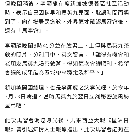
但晚間稍後，李顯龍在席新加坡德義區社區活動
時，表示自己因稍早和馬英九見面，耽誤時間而遲
到了，向在場居民道歉，外界這才確認馬習會後，
還有「馬李會」。
李顯龍晚間9時45分並在臉書上，上傳與馬英九茶
敘的照片，分別用中、英文留言，「難得有機會和
老朋友馬英九喝茶敘舊。得知這次會議順利。希望
會議的成果能為區域帶來穩定及和平。」
新加坡開國總理、也是李顯龍之父李光耀，於今年
3月23日病逝。當時馬英九於翌日立刻秘密旋風訪
星弔唁。
此次馬習會消息曝光後，馬來西亞大報《星洲日
報》曾引述知情人士報導指出，此次馬習會能夠在