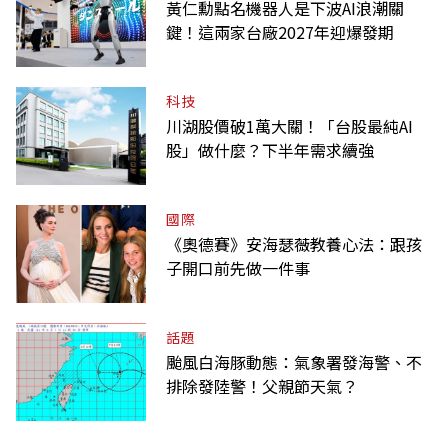
黃仁勳點名機器人是下波AI浪潮關
鍵！這兩家台廠2027年迎爆發期
科技
川湖股價破1萬大關！「台股最純AI
股」做什麼？下半年需求續強
國際
《奧德賽》安海瑟薇教養心法：跟孩
子開口前先做一件事
話題
颱風白海豚動態：氣象署發海警、不
排除發陸警！父親節天氣？