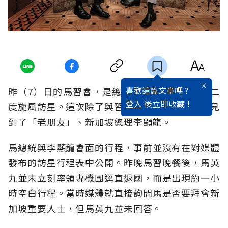
喜歡這篇文章嗎 ?
昨（7）日的馬習會，是總統馬英九今年以來第二
登入
後立即收藏 !
度旋風訪星。這次除了與習近平初次謀面，他也見
到了「老朋友」、新加坡總理李顯龍。
馬總統與李顯龍會面的行程，事前並沒有在對媒體
發布的訪星行程表中公開。昨晚馬習晚餐後，馬英
九並未立刻率領專機團逕直返國，而是出現約一小
時空白行程。當時媒體就直接詢問馬是否要拜會新
加坡重要人士，但馬英九並未回答。