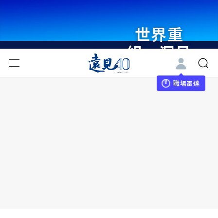
世界重
組・洞見
未來 與
世界領袖
職場雷達
同行