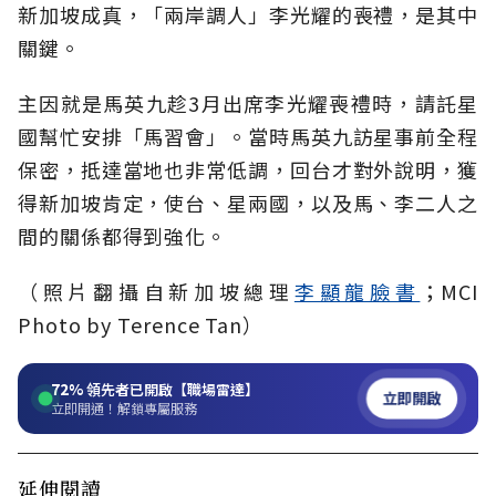
新加坡成真，「兩岸調人」李光耀的喪禮，是其中
關鍵。
主因就是馬英九趁3月出席李光耀喪禮時，請託星
國幫忙安排「馬習會」。當時馬英九訪星事前全程
保密，抵達當地也非常低調，回台才對外說明，獲
得新加坡肯定，使台、星兩國，以及馬、李二人之
間的關係都得到強化。
（照片翻攝自
新加坡總理
李顯龍臉書
；
MCI
Photo by Terence Tan
）
72%
領先者已開啟【職場雷達】
立即開啟
立即開通！解鎖專屬服務
延伸閱讀