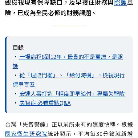
觀檢視現有保障缺口，及早接住財務與
照護
風
險，已成為全民必修的財務課題。
目錄
•
一場病程8到12年，最貴的不是醫療，是照
護
•
從「理賠門檻」、「給付時機」，檢視現行
保單盲區
•
安達人壽打造「輕度即早給付」專屬失智險
•
失智症 必看重點Q&A
台灣「失智警鐘」正以前所未有的速度快轉。根據
國家衛生研究院
統計顯示，平均每30分鐘就新增