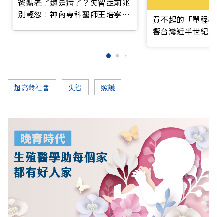
爸媽老了還是病了？失智症前兆
別輕忽！神內專科醫師王培寧呼
買不起的「單程機
籲把握大腦黃金期
響台灣近半世紀思
超高齡社會
失智
照護