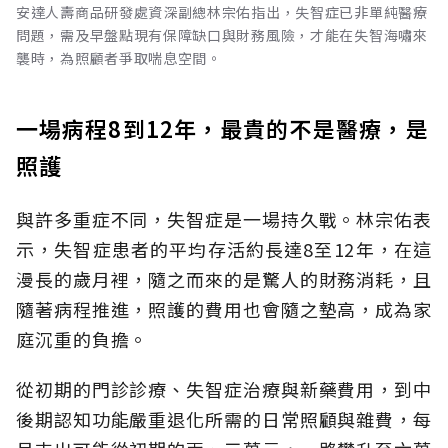
安達人壽商品研發處資深副總林宗佑指出，失智症已非單純醫療
問題，需及早盤點現有保障缺口與財務風險，才能在失智海嘯來
襲時，為照顧者爭取喘息空間。
一場病程8到12年，最貴的不是醫療，是
照護
與許多重症不同，失智症是一場持久戰。林宗佑表
示，失智症患者的平均存活約長達8至12年，在這
漫長的歲月裡，隨之而來的是驚人的財務消耗，且
隨著病程推進，照護的費用也會隨之墊高，成為家
庭沉重的負擔。
從初期的門診診療、失智症治療與新藥費用，到中
後期認知功能嚴重退化所需的日常照顧與雜費，每