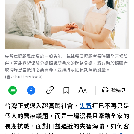
失智症照顧難度高於一般失能，往往需要照顧者長時間全天候陪
伴。若能透過保險分擔照護所帶來的財務負擔，將有助於照顧者
取得喘息空間與必要資源，並維持家庭長期照顧能量。
(圖/shutterstock)
聽遠見
台灣正式邁入超高齡社會，
失智
症已不再只是
個人的醫療議題，而是一場漫長且牽動全家的
長期抗戰。面對日益逼近的失智海嘯，如何客