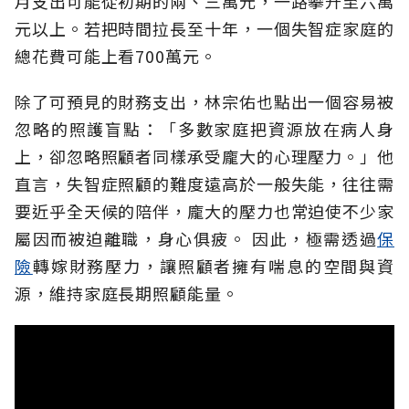
月支出可能從初期的兩、三萬元，一路攀升至六萬
元以上。若把時間拉長至十年，一個失智症家庭的
總花費可能上看700萬元。
除了可預見的財務支出，林宗佑也點出一個容易被
忽略的照護盲點：「多數家庭把資源放在病人身
上，卻忽略照顧者同樣承受龐大的心理壓力。」他
直言，失智症照顧的難度遠高於一般失能，往往需
要近乎全天候的陪伴，龐大的壓力也常迫使不少家
屬因而被迫離職，身心俱疲。
因此，極需透過
保
險
轉嫁財務壓力，讓照顧者擁有喘息的空間與資
源，維持家庭長期照顧能量。