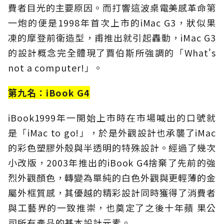
費者目光的主要原因。而打響這波桌電美感革命第
一炮的便是1998年首次上市的iMac G3，狀似果
凍的摩登前衛造型，甫推出就引起轟動，iMac G3
的設計概念完全體現了賈伯斯所強調的「What's
not a computer!」。
第九名：iBook G4
iBook1999年一開始上市時在市場喊出的口號就
是「iMac to go!」，於是外觀設計也承襲了iMac
的彩色塑膠外殼與半透明的特殊設計。經過了幾次
小改版，2003年推出的iBook G4捨棄了先前的強
烈外觀顏色，轉變為單純的白色外觀與更輕薄的金
屬外框質感，其優越的精彩設計同時獲得了消費者
與工藝界的一致推崇，也奠定了之後十年蘋 果公
司所有產品的基本設計元素。