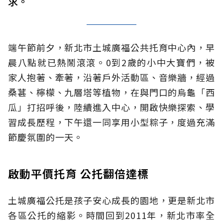
求。
端午節前夕，新北市土城廣福公共托育中心內，早
晨八點就已熱鬧滾滾。0到2歲的小中大寶們，被
家人抱著、牽著，沿著戶外活動區、音樂牆，經過
桑葚、檸檬、九層塔等植物，在與門口的烏龜「西
瓜」打招呼後，陸續進入中心，開啟快樂探索、學
習成長歷程，下午還一同享用小型粽子，度過充滿
節慶氛圍的一天。
啟動平價托育 公托翻倍達標
土城廣福公托是孩子安心成長的園地，更是新北市
各區公托的縮影。時間回到2011年，新北市率全