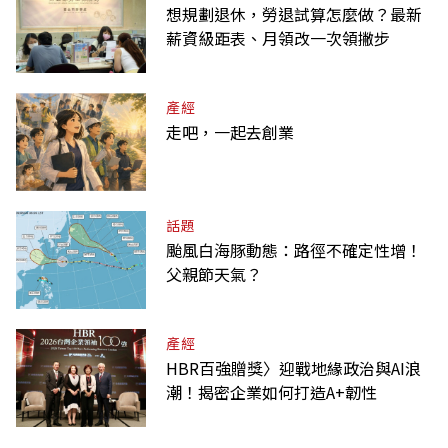
想規劃退休，勞退試算怎麼做？最新
薪資級距表、月領改一次領撇步
產經
走吧，一起去創業
話題
颱風白海豚動態：路徑不確定性增！
父親節天氣？
產經
HBR百強贈獎〉迎戰地緣政治與AI浪
潮！揭密企業如何打造A+韌性