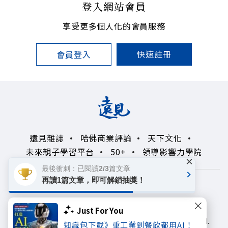
登入網站會員
享受更多個人化的會員服務
快速註冊
會員登入
遠見雜誌
哈佛商業評論
天下文化
未來親子學習平台
50+
領導影響力學院
×
最後衝刺：已閱讀2/3篇文章
再讀1篇文章，即可解鎖抽獎！
著作權聲明
隱私權政策
Copyright© 1999~2026
Just For You
遠見天下文化出版股份有限公司. All rights reserved.
知識包下載》重工業到餐飲都用AI！