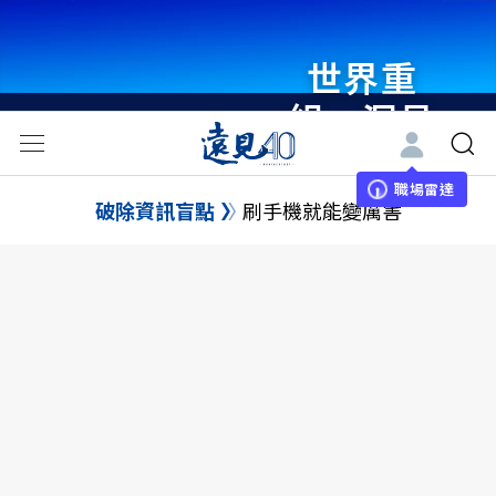
世界重
組・洞見
未來 與
世界領袖
職場雷達
破除資訊盲點
刷手機就能變厲害
同行