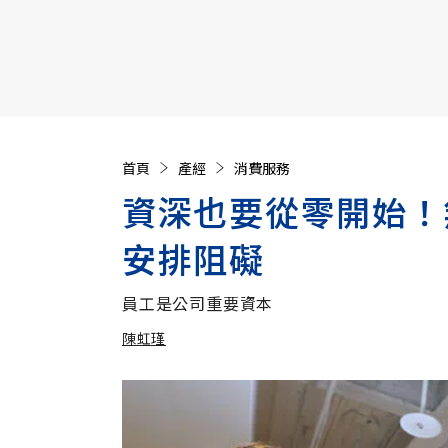
【遠見40週年慶】訂《遠見》贈實用家電3選1+暢銷好
首頁
產經
消費服務
資深也要從零開始！
安排阻礙
員工是公司重要資本
陳虹瑾
加入追蹤
陳虹瑾