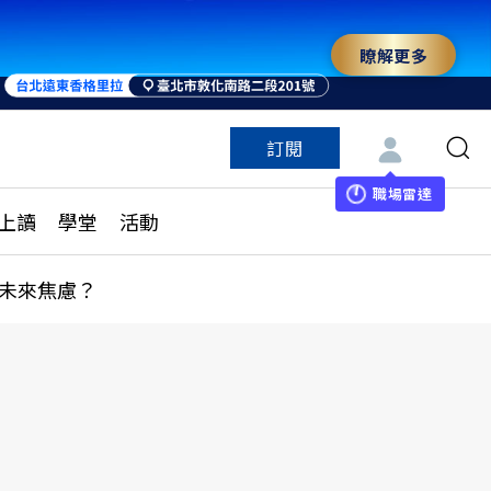
瞭解更多
訂閱
特色頻道
訂閱
見線上讀
ESG遠見
職場雷達
上讀
學堂
活動
多訂閱方案
城市學
刊購買
健康遠見
未來焦慮？
子報訂閱
華人精英論壇
享知識包
領導影響力學院