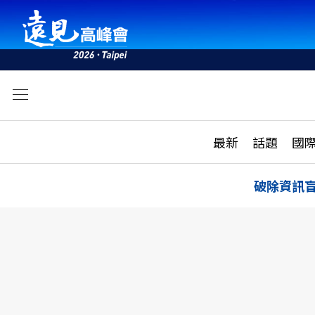
文
最新
最新
話題
國
雜誌目錄
活動
話題
AI
破除資訊
學堂
專題報導
科技
教育
遠見ON AIR
影音
合作