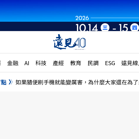
章
特輯
文章
大學升學、職涯攻略
遠
際
金融
AI
科技
產經
教育
民調
ESG
遠見線
國際
更
縣市施政調查全解析
金融
單
民調
盲點
如果隨便刷手機就能變厲害，為什麼大家還在為了
產經
電
好享生活
獨
專欄