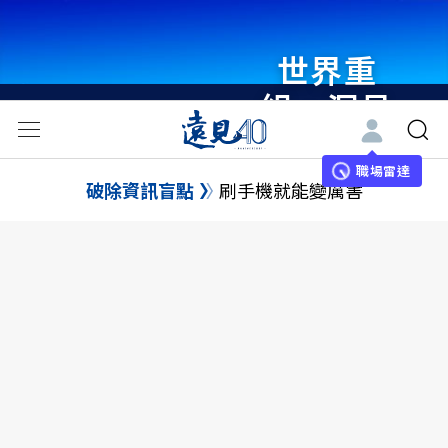
世界重
組・洞見
未來 與
世界領袖
職場雷達
破除資訊盲點
刷手機就能變厲害
同行