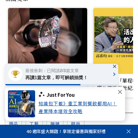
×
凝視腕間的藝術殿堂！ RM HJ-
最後衝刺：已閱讀2/3篇文章
02以珠寶與機械共譜時間之美
再讀1篇文章，即可解鎖抽獎！
買不起的「單程機
響台灣近半世紀思
Just For You
知識包下載》重工業到餐飲都用AI！
產業降本增效全攻略
精品
工藝
腕錶
時尚
40 週年盛大開啟！享限定優惠與獨家好禮