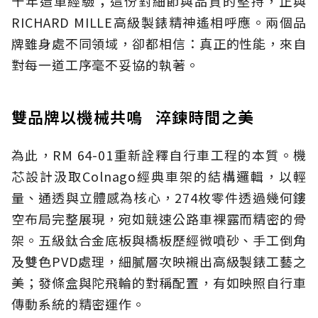
十年造車經驗；這份對細節與品質的堅持，正與
RICHARD MILLE高級製錶精神遙相呼應。兩個品
牌雖身處不同領域，卻都相信：真正的性能，來自
對每一道工序毫不妥協的執著。
雙品牌以機械共鳴 淬鍊時間之美
為此，RM 64-01重新詮釋自行車工程的本質。機
芯設計汲取Colnago經典車架的結構邏輯，以輕
量、通透與立體感為核心，274枚零件透過幾何鏤
空布局完整展現，宛如競速公路車裸露而精密的骨
架。五級鈦合金底板與橋板歷經微噴砂、手工倒角
及雙色PVD處理，細膩層次映襯出高級製錶工藝之
美；發條盒與陀飛輪的對稱配置，有如映照自行車
傳動系統的精密運作。