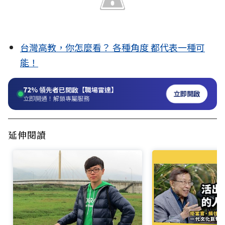
台灣高教，你怎麼看？ 各種角度 都代表一種可
能！
72%
領先者已開啟【職場雷達】
立即開啟
立即開通！解鎖專屬服務
延伸閱讀