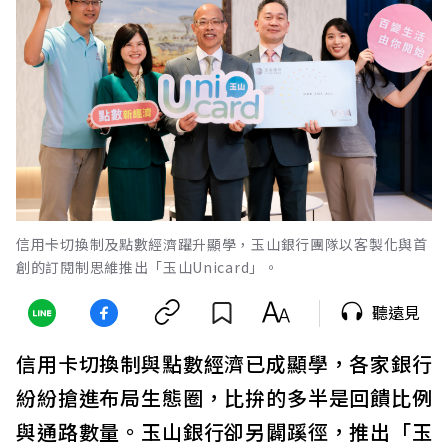
信用卡切換制及點數經濟躍升顯學，玉山銀行團隊以客製化與首
創的訂閱制思維推出「玉山Unicard」。
聽遠見
信用卡切換制與點數經濟已成顯學，各家銀行
紛紛搶進布局生態圈，比拚的多半是回饋比例
與通路數量。玉山銀行卻另闢蹊徑，推出「玉