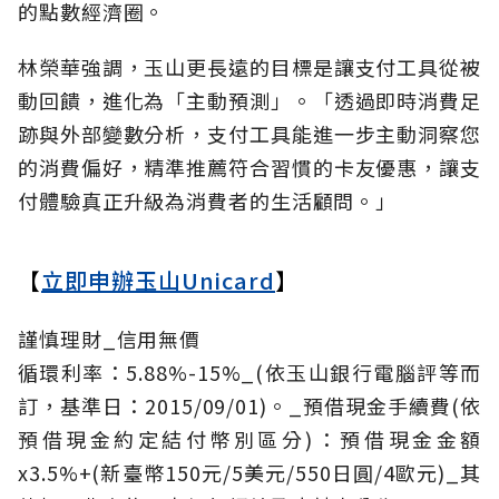
的點數經濟圈。
林榮華強調，玉山更長遠的目標是讓支付工具從被
動回饋，進化為「主動預測」。「透過即時消費足
跡與外部變數分析，支付工具能進一步主動洞察您
的消費偏好，精準推薦符合習慣的卡友優惠，讓支
付體驗真正升級為消費者的生活顧問。」
【
立即申辦玉山Unicard
】
謹慎理財_信用無價
循環利率：5.88%-15%_(依玉山銀行電腦評等而
訂，基準日：2015/09/01)。_預借現金手續費(依
預借現金約定結付幣別區分)：預借現金金額
x3.5%+(新臺幣150元/5美元/550日圓/4歐元)_其