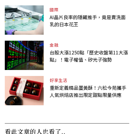
國際
AI晶片良率的隱藏推手，竟是賣洗面
乳的日本花王
金融
台股大漲1250點「歷史收盤第11大漲
點」！電子權值、矽光子強勢
好享生活
重新定義精品蛋黃酥！六松今苑攜手
人氣烘焙店推出限定甜點限量供應
看此文章的人也看了..