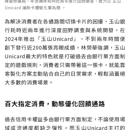
擇疲勞痛點，率領團隊耗時近兩年進行田野調查，致力以 玉山
Unicard 讓刷卡體驗化繁為簡 。
為解決消費者在各通路間切換卡片的困擾，玉山銀
行耗時近兩年進行深度田野調查與系統開發，在
2024年推出「玉山Unicard」，不到兩年時間便
創下發行近200萬張亮眼成績。林榮華強調，玉山
Unicard最大的特色就是打破過去由銀行單方面制
定的遊戲規則，消費者只需帶著這一張卡，就能靠
客製化方案主動貼合自己的日常需求，輕鬆涵蓋絕
大多數的消費場景。
百大指定消費，動態優化回饋通路
過去信用卡權益多由銀行單方面制定，不論使用場
域或流通度都缺乏彈性。而玉山Unicard主打的