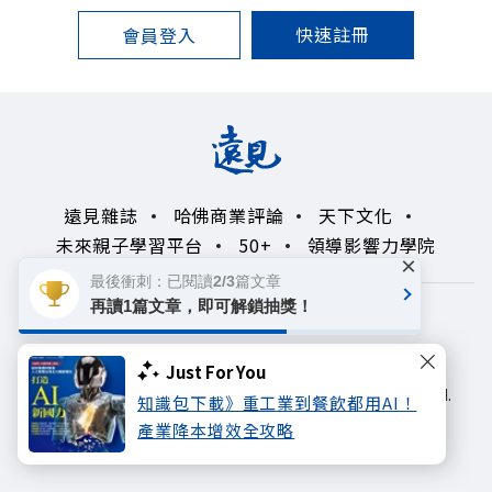
快速註冊
會員登入
遠見雜誌
哈佛商業評論
天下文化
未來親子學習平台
50+
領導影響力學院
×
最後衝刺：已閱讀2/3篇文章
再讀1篇文章，即可解鎖抽獎！
著作權聲明
隱私權政策
Copyright© 1999~2026
Just For You
遠見天下文化出版股份有限公司. All rights reserved.
知識包下載》重工業到餐飲都用AI！
產業降本增效全攻略