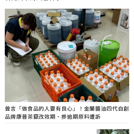
曾言「做食品的人要有良心」！金蘭醬油四代自創
品牌康普茶竄改效期、摻逾期原料遭訴