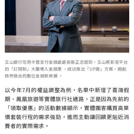
玉山銀行信用卡暨支付金融處處長張正志提到，玉山將影音平台
的「訂閱制」大膽導入金融業 ，成功推出「UP選」方案，開創
跨界融合的數位金融新商模 。
以今年7月的權益調整為例，名單中新增了喜鴻假
期、鳳凰旅遊等實體旅行社通路，正是因為先前的
「領取優惠」的活動數據顯示，實體團客購買高單
價套裝行程的需求強勁，進而主動讓回饋更貼近消
費者的實際需求。