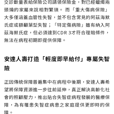
交診斷量表給保險公司請領保險金，對已經蠟燭兩
頭燒的家屬來說相對繁瑣。
而「重大傷病保險」
大多僅涵蓋血管性失智，並不包含常見的阿茲海默
氏症或額顳葉型失智；「特定傷病險」雖有納入阿
茲海默氏症，但必須達到CDR 3才符合理賠條件，
無法在病程初期即提供保障。
安達人壽打造「輕度即早給付」專屬失智
險
正因傳統保障普遍集中在病程中後期，安達人壽希
望將保障資源進一步往前延伸，真正解決高齡化社
會的照顧壓力，推出貼合失智症病程發展的醫療保
障，為有罹患失智症病患之家庭提供更即時的保
障。