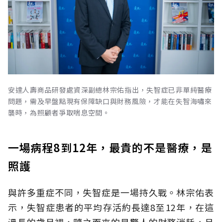
安達人壽商品研發處資深副總林宗佑指出，失智症已非單純醫療
問題，需及早盤點現有保障缺口與財務風險，才能在失智海嘯來
襲時，為照顧者爭取喘息空間。
一場病程8到12年，最貴的不是醫療，是
照護
與許多重症不同，失智症是一場持久戰。林宗佑表
示，失智症患者的平均存活約長達8至12年，在這
漫長的歲月裡，隨之而來的是驚人的財務消耗，且