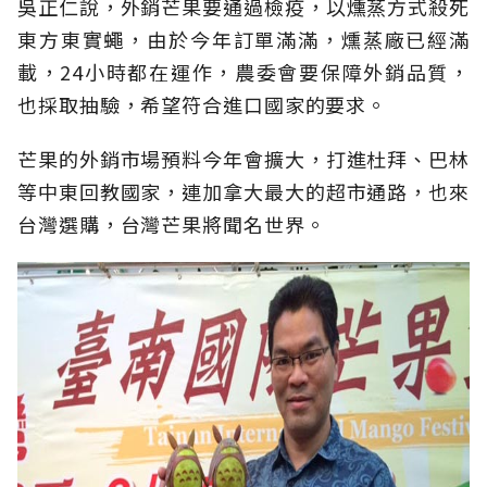
吳正仁說，外銷芒果要通過檢疫，以燻蒸方式殺死
東方東實蠅，由於今年訂單滿滿，燻蒸廠已經滿
載，24小時都在運作，農委會要保障外銷品質，
也採取抽驗，希望符合進口國家的要求。
芒果的外銷市場預料今年會擴大，打進杜拜、巴林
等中東回教國家，連加拿大最大的超市通路，也來
台灣選購，台灣芒果將聞名世界。