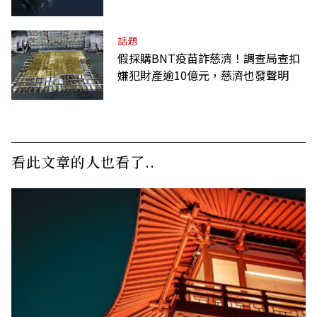
的精神遺產
話題
假採購BNT疫苗詐慈濟！調查局查扣
嫌犯財產逾10億元，慈濟也發聲明
看此文章的人也看了..