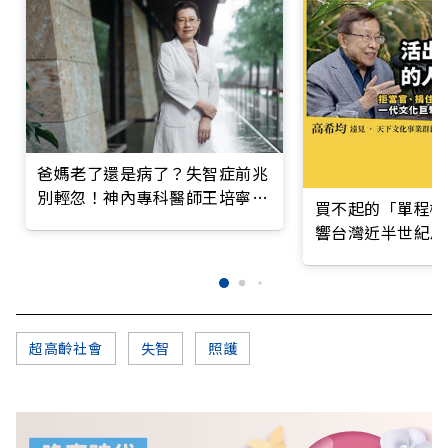
爸媽老了還是病了？失智症前兆
別輕忽！神內專科醫師王培寧呼
買不起的「單程機
籲把握大腦黃金期
響台灣近半世紀思
超高齡社會
失智
照護