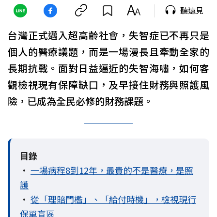
聽遠見
台灣正式邁入超高齡社會，失智症已不再只是
個人的醫療議題，而是一場漫長且牽動全家的
長期抗戰。面對日益逼近的失智海嘯，如何客
觀檢視現有保障缺口，及早接住財務與照護風
險，已成為全民必修的財務課題。
目錄
•
一場病程8到12年，最貴的不是醫療，是照
護
•
從「理賠門檻」、「給付時機」，檢視現行
保單盲區