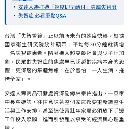
•
安達人壽打造「輕度即早給付」專屬失智險
•
失智症 必看重點Q&A
台灣「失智警鐘」正以前所未有的速度快轉。根據
國家衛生研究院統計顯示，平均每30分鐘就新增
一名失智症患者。隨著進入超高齡社會與少子化加
劇，民眾對失智症的焦慮早已超越對疾病本身的恐
懼，更深層的集體焦慮，在於害怕「一人生病，拖
垮全家」。
安達人壽商品研發處資深副總林宗佑指出，一旦家
中長輩確診，往往意味著整個家庭都要重新調整生
活與工作安排，甚至迫使青壯年家屬必須放下手邊
工作投入照顧，進而引發難以承受的經濟與心理重
擔。