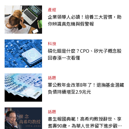
產經
企業領導人必讀！培養三大習慣，助
你辨識真危機與假警報
科技
磷化銦是什麼？CPO、矽光子概念股
回春漲一次看懂
話題
軍公教年金改革8年了！退撫基金潛藏
負債持續增至2.9兆元
話題
書生報國典範！高希均教授辭世、享
耆壽90歲，為華人世界留下進步觀念