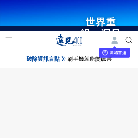
世界重
組・洞見
未來 與
世界領袖
職場雷達
破除資訊盲點
刷手機就能變厲害
同行