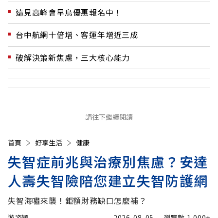
遠見高峰會早鳥優惠報名中！
台中航網十倍增、客運年增近三成
破解決策新焦慮，三大核心能力
請往下繼續閱讀
首頁
好享生活
健康
失智症前兆與治療別焦慮？安達
人壽失智險陪您建立失智防護網
失智海嘯來襲！鉅額財務缺口怎麼補？
游姿穎
2026-08-05
瀏覽數
1,000+