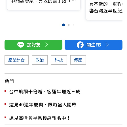
中問題專家：有效的競爭既「防
買不起的「單程機
守」也要「進攻」
響台灣近半世紀思
加好友
關注FB
產業綜合
政治
科技
傳產
熱門
台中航網十倍增、客運年增近三成
遠見40週年慶典，限時盛大開啟
遠見高峰會早鳥優惠報名中！