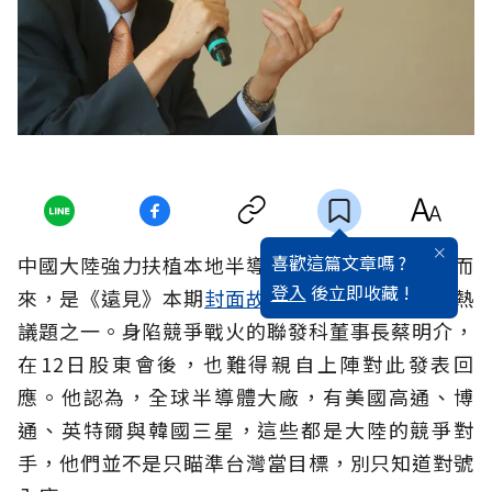
喜歡這篇文章嗎 ?
中國大陸強力扶植本地半導體業，瞄準台灣對手而
登入
後立即收藏 !
來，是《遠見》本期
封面故事
主題，也是國內最熱
議題之一。身陷競爭戰火的聯發科董事長蔡明介，
在12日股東會後，也難得親自上陣對此發表回
應。他認為，全球半導體大廠，有美國高通、博
通、英特爾與韓國三星，這些都是大陸的競爭對
手，他們並不是只瞄準台灣當目標，別只知道對號