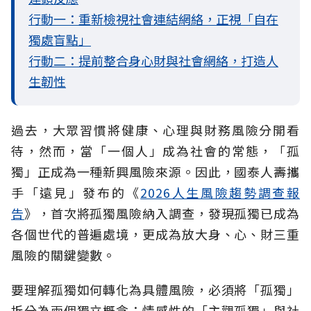
行動一：重新檢視社會連結網絡，正視「自在
獨處盲點」
行動二：提前整合身心財與社會網絡，打造人
生韌性
過去，大眾習慣將健康、心理與財務風險分開看
待，然而，當「一個人」成為社會的常態，「孤
獨」正成為一種新興風險來源。因此，國泰人壽攜
手「遠見」發布的《
2026人生風險趨勢調查報
告
》，首次將孤獨風險納入調查，發現孤獨已成為
各個世代的普遍處境，更成為放大身、心、財三重
風險的關鍵變數。
要理解孤獨如何轉化為具體風險，必須將「孤獨」
拆分為兩個獨立概念：情感性的「主觀孤獨」與社