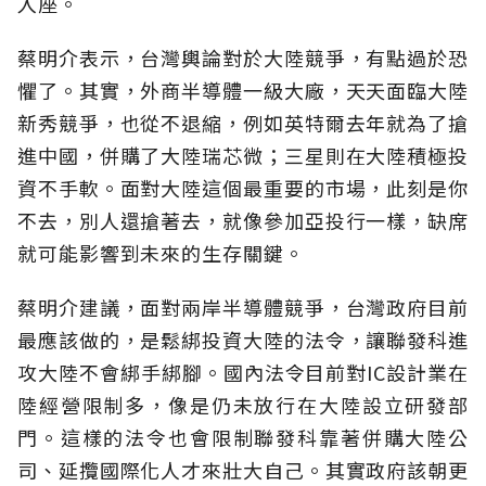
入座。
蔡明介表示，台灣輿論對於大陸競爭，有點過於恐
懼了。其實，外商半導體一級大廠，天天面臨大陸
新秀競爭，也從不退縮，例如英特爾去年就為了搶
進中國，併購了大陸瑞芯微；三星則在大陸積極投
資不手軟。面對大陸這個最重要的市場，此刻是你
不去，別人還搶著去，就像參加亞投行一樣，缺席
就可能影響到未來的生存關鍵。
蔡明介建議，面對兩岸半導體競爭，台灣政府目前
最應該做的，是鬆綁投資大陸的法令，讓聯發科進
攻大陸不會綁手綁腳。國內法令目前對IC設計業在
陸經營限制多，像是仍未放行在大陸設立研發部
門。這樣的法令也會限制聯發科靠著併購大陸公
司、延攬國際化人才來壯大自己。其實政府該朝更