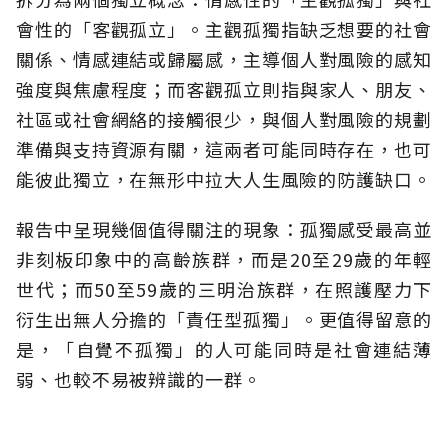
會性的「客觀孤立」。主觀孤獨指缺乏想要的社會
關係、情感連結或歸屬感，主導個人對風險的感知
強度與焦慮程度；而客觀孤立則指與家人、朋友、
社區或社會網絡的接觸很少，與個人對風險的規劃
準備與支持資源有關，這兩者可能同時存在，也可
能彼此獨立，在無形中拉大人生風險的防護缺口。
報告中呈現幾個值得關注的現象：孤獨感受最高並
非刻板印象中的高齡族群，而是20至29歲的年輕
世代；而50至59歲的三明治族群，在照護壓力下
衍生出無人分擔的「責任型孤獨」。更值得留意的
是，「自覺不孤獨」的人可能同時是社會連結薄
弱、也較不易被辨識的一群。