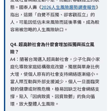
態。國泰人壽《
2026人生風險趨勢調查報告
》
指出，這類「自覺不孤獨、卻客觀孤立」的
人，可能因低估未來風險而延後準備，成為較
容易被忽略的人生風險缺口。
Q4. 超高齡社會為什麼會增加孤獨與孤立風
險？
A4：隨著台灣邁入超高齡社會，少子化與小家
庭化導致家庭結構徹底改變，獨居與單身比例
大增，使個人原有的社會支持網絡逐漸縮小。
當人際互動與外部支援減少，個人一旦面臨突
發的健康或財務危機，極易因缺乏社會網絡支
撐，陷入「因病致貧、因貧致鬱」的負向循
環，放大整體人生風險。