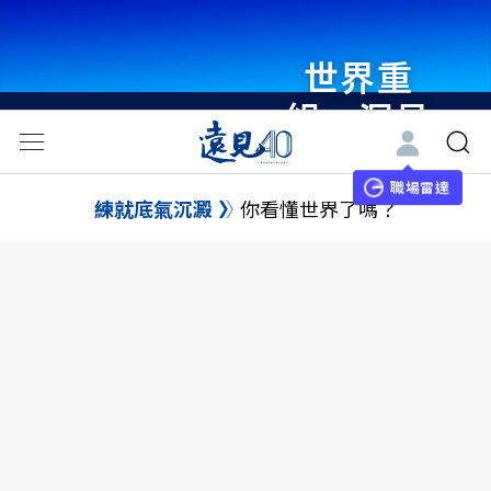
世界重
組・洞見
未來 與
世界領袖
職場雷達
練就底氣沉澱
你看懂世界了嗎？
同行