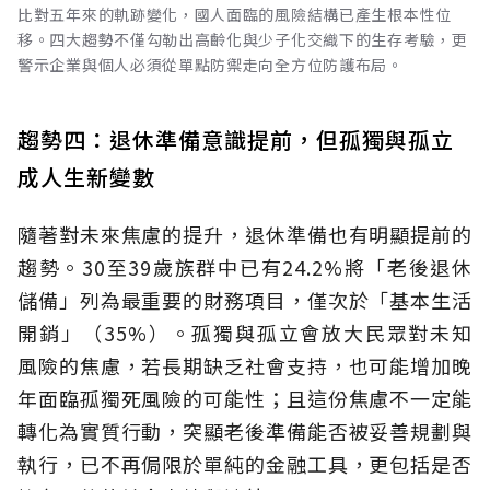
比對五年來的軌跡變化，國人面臨的風險結構已產生根本性位
移。四大趨勢不僅勾勒出高齡化與少子化交織下的生存考驗，更
警示企業與個人必須從單點防禦走向全方位防護布局。
趨勢四：退休準備意識提前，但孤獨與孤立
成人生新變數
隨著對未來焦慮的提升，退休準備也有明顯提前的
趨勢。30至39歲族群中已有24.2%將「老後退休
儲備」列為最重要的財務項目，僅次於「基本生活
開銷」（35%）。孤獨與孤立會放大民眾對未知
風險的焦慮，若長期缺乏社會支持，也可能增加晚
年面臨孤獨死風險的可能性；且這份焦慮不一定能
轉化為實質行動，突顯老後準備能否被妥善規劃與
執行，已不再侷限於單純的金融工具，更包括是否