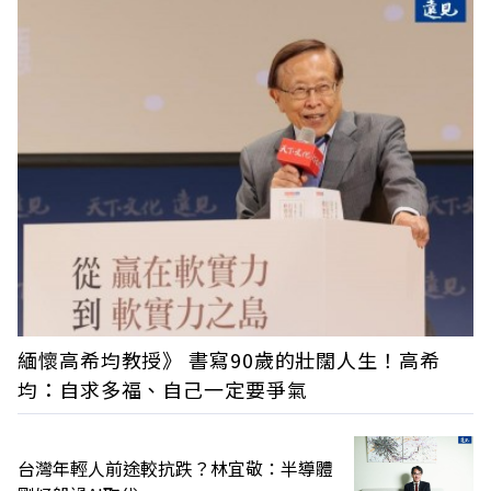
緬懷高希均教授》 書寫90歲的壯闊人生！高希
均：自求多福、自己一定要爭氣
台灣年輕人前途較抗跌？林宜敬：半導體