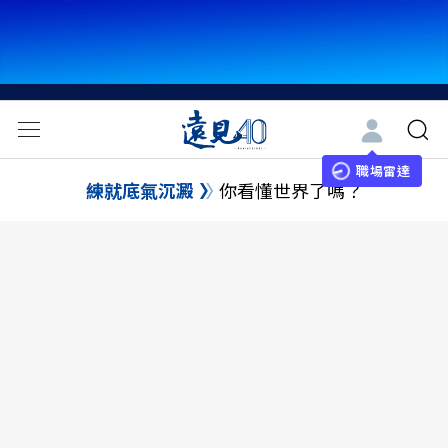
職場雷達
練就底氣沉澱
你看懂世界了嗎？