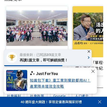
×
用關鍵行動築起健康防護網！臺
最後衝刺：已閱讀2/3篇文章
中如何以《巷弄裡的幸福公衛》
再讀1篇文章，即可解鎖抽獎！
買不起的「單程機
打造永續照護城市？
響台灣近半世紀思
Just For You
知識包下載》重工業到餐飲都用AI！
產業降本增效全攻略
社會福利
社會政策
Google
人口老化
40 週年盛大開啟！享限定優惠與獨家好禮
健保