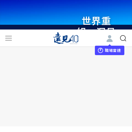
世界重
組・洞見
未來 與
世界領袖
職場雷達
同行