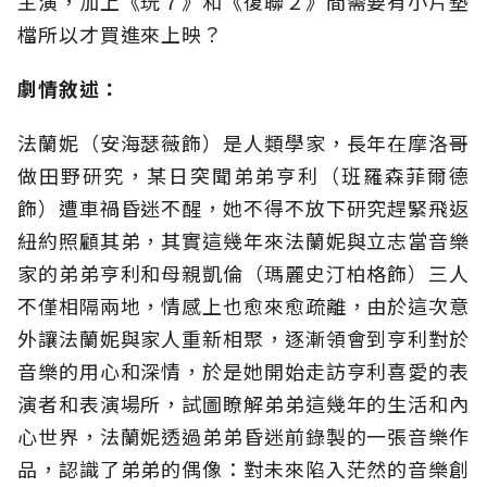
主演，加上《玩７》和《復聯２》間需要有小片墊
檔所以才買進來上映？
劇情敘述：
法蘭妮（安海瑟薇飾）是人類學家，長年在摩洛哥
做田野研究，某日突聞弟弟亨利（班羅森菲爾德
飾）遭車禍昏迷不醒，她不得不放下研究趕緊飛返
紐約照顧其弟，其實這幾年來法蘭妮與立志當音樂
家的弟弟亨利和母親凱倫（瑪麗史汀柏格飾）三人
不僅相隔兩地，情感上也愈來愈疏離，由於這次意
外讓法蘭妮與家人重新相聚，逐漸領會到亨利對於
音樂的用心和深情，於是她開始走訪亨利喜愛的表
演者和表演場所，試圖瞭解弟弟這幾年的生活和內
心世界，法蘭妮透過弟弟昏迷前錄製的一張音樂作
品，認識了弟弟的偶像：對未來陷入茫然的音樂創