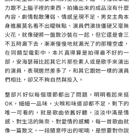
力跟不上腦子裡的東西，拍攝出來的成品沒有什麼
內容，劇情鬆散薄弱、情感呈現不足、男女主角本
身進展莫名看不出曖昧點、演員們演技僵硬又毫無
火花，就像硬將一盤散沙裝在一起，但它還是會三
不五時漏下去，漸漸慢慢地就漏光了的那種空虛，
在同類型電影中，本片真得算是拍得最不好的一
部，安海瑟薇比起其它片那些素人或是歌手來演出
的演員，表現居然差多了，和其它跟她一樣的演員
們相比，卻又不夠自然與投入。
整部片好似每個環節都出了問題，明明看起來挺
OK，細細一品味，火喉和味道卻都不足，剩下的
唯一可看的，就是歌曲依舊好聽，淡淡中滿是情
感、對生活的無奈、對愛情的感觸，每一首歌曲就
像一篇散文，一段隨意哼出的呢喃，是想要對你說