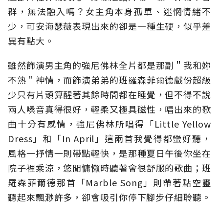
群，無法融入嗎？女主角本身孤單、迷惘情緒不
少，可安海瑟薇表現出來的卻是一種生硬，似乎差
異有點大。
雖然飾演男主角的強尼佛林全片都是那副＂我和妳
不熟＂神情，而飾演弟弟的班羅森菲爾德戲份超級
少只有片頭算醒著其餘時間都在睡覺，但不得不說
兩人嗓音真得很好，輕柔又極具磁性，唱出來的歌
曲十分有感情，強尼佛林所唱得「Little Yellow
Dress」和「In April」這兩首我覺得都蠻好聽，
風格一抒情一則帶點輕快，是那種夏日午後你坐在
院子裡乘涼，悠閒慵懶時聽著會很舒服的歌曲；班
羅森菲爾德那首「Marble Song」則帶著點空靈
聽起來飄渺許多，卻會吸引你停下腳步仔細聆聽。