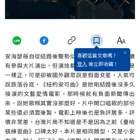
喜歡這篇文章嗎 ?
安海瑟薇自從結婚後聲勢似乎大不如前，雖然持續
登入
後立即收藏 !
有參與大片演出，但演技都受到不少批評，她還是
一樣正，可是卻被國外觀眾說是假面女星，人氣可
說跌落谷底，《紐約安可曲》是她剛結婚後沒多久
接演的文藝愛情電影，那時候就有負面新聞傳出
來，說她歌喉其實沒那麼好，片中開口唱歌的部份
某些還必須靠後製，電影上映後也是負評居多，評
價非常差，台灣片商不知道是不是因為之前《曼哈
頓練習曲》口碑太好，本片是相同類型，又是小安