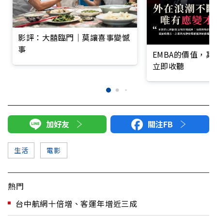
影評：大囍臨門│莫讓喜事變憾
事
EMBA的價值，
立即收聽
加好友
關注FB
生活
電影
熱門
台中航網十倍增、客運年增近三成