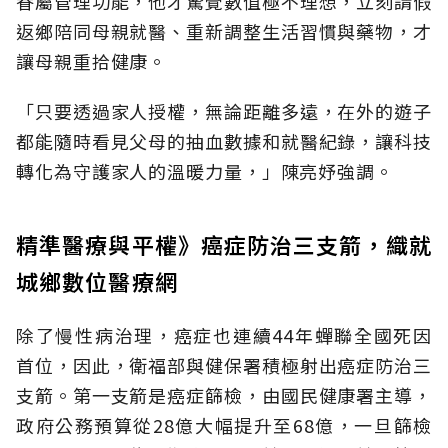
眷屬管理功能，他才驚覺數值極不理想，立刻請假
返鄉陪同母親就醫、重新調整生活習慣與藥物，才
讓母親重拾健康。
「只要透過家人授權，無論距離多遠，在外的遊子
都能隨時看見父母的抽血數據和就醫紀錄，讓科技
轉化為守護家人的溫暖力量，」陳亮妤強調。
精準醫療與平權》癌症防治三支箭，織就
城鄉數位醫療網
除了慢性病治理，癌症也連續44年蟬聯全國死因
首位，因此，衛福部與健保署積極射出癌症防治三
支箭。第一支箭是癌症篩檢，由國民健康署主導，
政府公務預算從28億大幅提升至68億，一旦篩檢