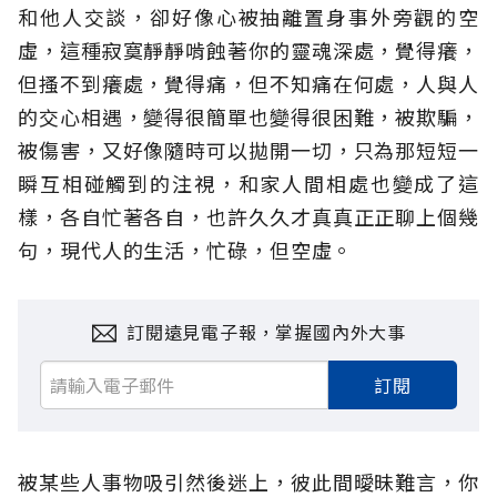
和他人交談，卻好像心被抽離置身事外旁觀的空
虛，這種寂寞靜靜啃蝕著你的靈魂深處，覺得癢，
但搔不到癢處，覺得痛，但不知痛在何處，人與人
的交心相遇，變得很簡單也變得很困難，被欺騙，
被傷害，又好像隨時可以拋開一切，只為那短短一
瞬互相碰觸到的注視，和家人間相處也變成了這
樣，各自忙著各自，也許久久才真真正正聊上個幾
句，現代人的生活，忙碌，但空虛。
訂閱遠見電子報，掌握國內外大事
訂閱
被某些人事物吸引然後迷上，彼此間曖昧難言，你