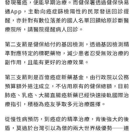
發現罹癌，便能早期治療。而健保署透過健保快易
通App，主動向癌症篩檢陽性的民眾發送回診提
醒，亦針對有數位落差的國人名單回饋給原診斷醫
療院所，請醫院提醒病人回診。
第二支箭是健保給付的基因檢測，透過基因檢測精
準對應特定的標靶藥物，減少患者忍受無效治療的
副作用，且能有更好的治療效果。
第三支箭則是百億癌症新藥基金，由行政院以公務
預算額外挹注成立，不佔用原有的健保總額，目前
肺癌、乳癌、大腸直腸癌新藥已經快速接軌國際治
療指引，積極為癌友爭取多元治療選擇。
從慢性病預防，到癌症的精準治療，背後強大的後
盾，莫過於台灣引以為傲的兩大世界級優勢——連