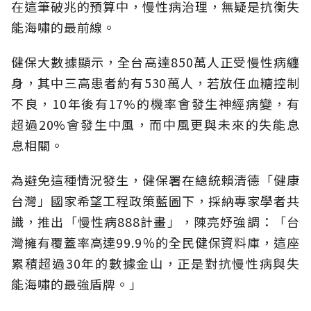
在這筆破兆的預算中，慢性病治理，無疑是抗衡失
能海嘯的最前線。
健保大數據顯示，全台高達850萬人正受慢性病纏
身，其中三高患者約有530萬人，若放任血糖控制
不良，10年後有17%的機率會發生神經病變，有
超過20%會發生中風，而中風更與未來的失能息
息相關。
為避免這種情況發生，健保署在總統賴清德「健康
台灣」國家希望工程政策藍圖下，採納專家學者共
識，推出「慢性病888計畫」，陳亮妤強調：「台
灣擁有覆蓋率高達99.9％的全民健保資料庫，這座
累積超過30年的數據金山，正是對抗慢性病與失
能海嘯的最強盾牌。」