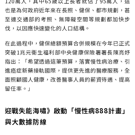
120萬人，其中65歲以上長者就佔了95萬人，這
也是為何政府近年來在長照、健保、都市規劃，甚
至連交通部的考照、無障礙空間等規劃都加快步
伐，以因應快速變化的人口結構。
在此過程中，健保總額預算合併規模在今年已正式
突破1兆元衛生福利部中央健康保險署署長陳亮妤
指出：「希望透過這筆預算，落實慢性病治療、引
進癌症新藥接軌國際，提供更先進的醫療服務，全
面照顧國人健康，改善醫事人員的薪資待遇、提高
留任率。」
迎戰失能海嘯》啟動「慢性病888計畫」
與大數據防線