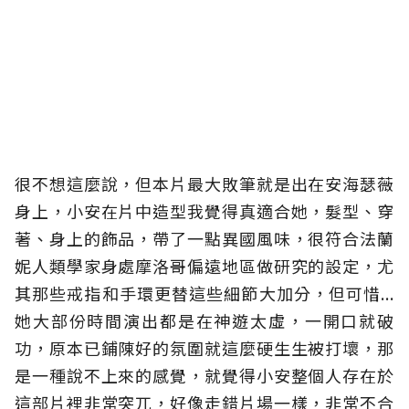
很不想這麼說，但本片最大敗筆就是出在安海瑟薇
身上，小安在片中造型我覺得真適合她，髮型、穿
著、身上的飾品，帶了一點異國風味，很符合法蘭
妮人類學家身處摩洛哥偏遠地區做研究的設定，尤
其那些戒指和手環更替這些細節大加分，但可惜...
她大部份時間演出都是在神遊太虛，一開口就破
功，原本已鋪陳好的氛圍就這麼硬生生被打壞，那
是一種說不上來的感覺，就覺得小安整個人存在於
這部片裡非常突兀，好像走錯片場一樣，非常不合