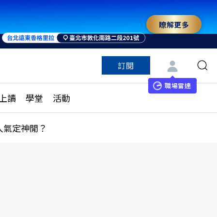
瞭解更多
訂閱
特色頻道
訂閱
見線上讀
ESG遠見
職場雷達
上讀
學堂
活動
多訂閱方案
城市學
刊購買
健康遠見
人氣定神閒？
子報訂閱
華人精英論壇
享知識包
領導影響力學院