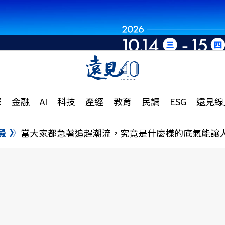
章
特輯
文章
大學升學、職涯攻略
遠
際
金融
AI
科技
產經
教育
民調
ESG
遠見線
國際
更
縣市施政調查全解析
金融
單
民調
澱
當大家都急著追趕潮流，究竟是什麼樣的底氣能讓
產經
電
好享生活
獨
專欄