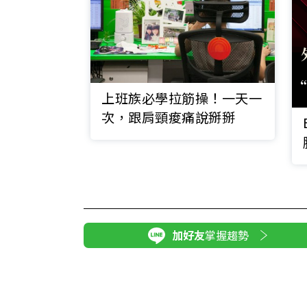
上班族必學拉筋操！一天一
次，跟肩頸痠痛說掰掰
加好友
掌握趨勢