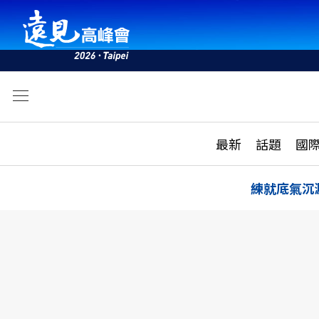
文
最新
最新
話題
國
雜誌目錄
活動
話題
AI
練就底氣沉
學堂
專題報導
科技
教育
遠見ON AIR
影音
合作