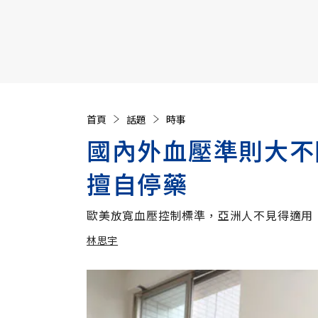
【遠見40週年慶】訂《遠見》贈實用家電3選1+暢銷好
首頁
話題
時事
國內外血壓準則大不
擅自停藥
歐美放寬血壓控制標準，亞洲人不見得適用
林思宇
加入追蹤
林思宇