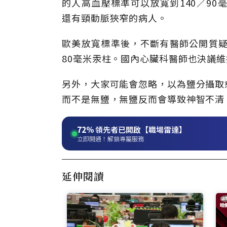
的人高血壓標準可以放寬到140／90
還有頸動脈狹窄的病人。
歐美放寬標準後，不斷有醫師公開質疑
80毫米汞柱。國內心臟科醫師也決議
另外，大家可能會忽略，以為鹽分攝取
而不是無鹽，無鹽反而會導致神智不清
72%
領先者已開啟【職場雷達】
立即開通！解鎖專屬服務
延伸閱讀