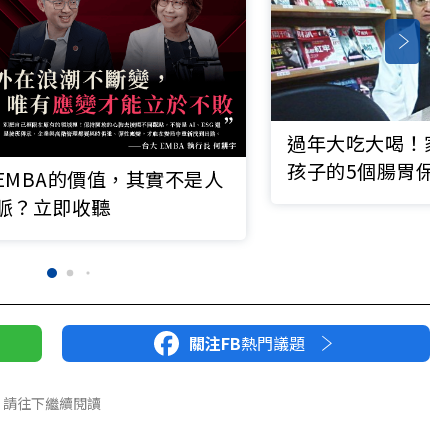
過年大吃大喝！家
孩子的5個腸胃保
EMBA的價值，其實不是人
脈？立即收聽
關注FB
熱門議題
請往下繼續閱讀