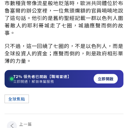
市數種貨幣像流星般地貶落時，歐洲共同體位於布
魯塞爾的辦公室裡，一位焦頭爛額的官員喃喃地說
了這句話。他引的是舊約聖經記載一群以色列人圍
著敵人的耶利哥城走了七圈，城牆應聲而倒的故
事。
只不過，這一回繞了七圈的，不是以色列人，而是
全球投資人的資金；應聲而倒的，則是政府相形單
薄的力量。
72%
領先者已開啟【職場雷達】
立即開啟
立即開通！解鎖專屬服務
全球焦點
上一篇