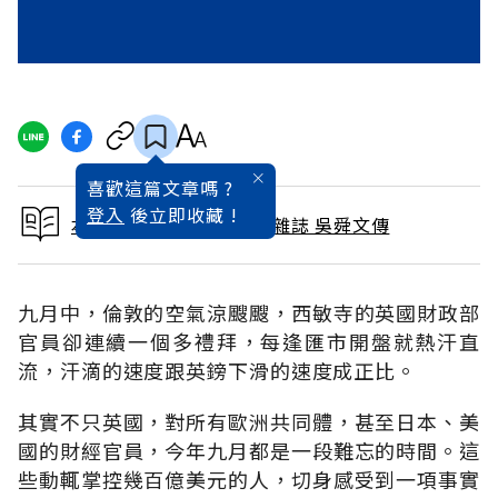
喜歡這篇文章嗎 ?
登入
後立即收藏 !
本文出自 1992 / 12月號雜誌 吳舜文傳
九月中，倫敦的空氣涼颼颼，西敏寺的英國財政部
官員卻連續一個多禮拜，每逢匯市開盤就熱汗直
流，汗滴的速度跟英鎊下滑的速度成正比。
其實不只英國，對所有歐洲共同體，甚至日本、美
國的財經官員，今年九月都是一段難忘的時間。這
些動輒掌控幾百億美元的人，切身感受到一項事實