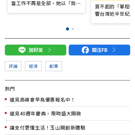
當工作不再是全部，她以「我智
買不起的「單程機
圖」重塑自我認同
響台灣近半世紀思
加好友
關注FB
評論
經濟
創業
熱門
遠見高峰會早鳥優惠報名中！
遠見40週年慶典，限時盛大開啟
讓支付更懂生活！玉山開創新體驗