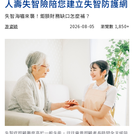
人壽失智險陪您建立失智防護網
失智海嘯來襲！鉅額財務缺口怎麼補？
游姿穎
2026-08-05
瀏覽數
1,850+
失智症照顧難度高於一般失能，往往需要照顧者長時間全天候陪