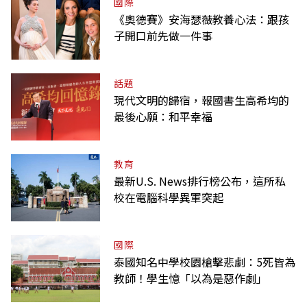
國際
《奧德賽》安海瑟薇教養心法：跟孩
子開口前先做一件事
話題
現代文明的歸宿，報國書生高希均的
最後心願：和平幸福
教育
最新U.S. News排行榜公布，這所私
校在電腦科學異軍突起
國際
泰國知名中學校園槍擊悲劇：5死皆為
教師！學生憶「以為是惡作劇」