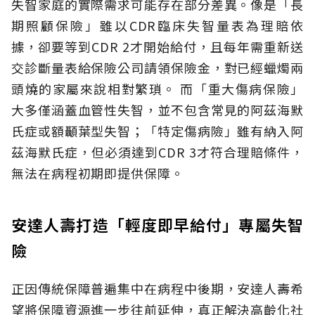
失智家庭的實際需求可能存在部分差異。像是「長
期照顧保險」雖以CDR臨床失智量表為理賠依
據，卻要等到CDR 2才開始給付，且每年需重新送
交診斷量表給保險公司請領保險金，對已經蠟燭兩
頭燒的家屬來說相對繁瑣。
而「重大傷病保險」
大多僅涵蓋血管性失智，並不包含常見的阿茲海默
氏症或額顳葉型失智；「特定傷病險」雖有納入阿
茲海默氏症，但必須達到CDR 3才符合理賠條件，
無法在病程初期即提供保障。
安達人壽打造「輕度即早給付」專屬失智
險
正因傳統保障普遍集中在病程中後期，安達人壽希
望將保障資源進一步往前延伸，真正解決高齡化社