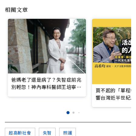
相關文章
爸媽老了還是病了？失智症前兆
別輕忽！神內專科醫師王培寧呼
買不起的「單程機
籲把握大腦黃金期
響台灣近半世紀思
超高齡社會
失智
照護