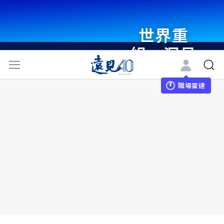
世界重
組・洞見
未來 與
世界領袖
職場雷達
同行