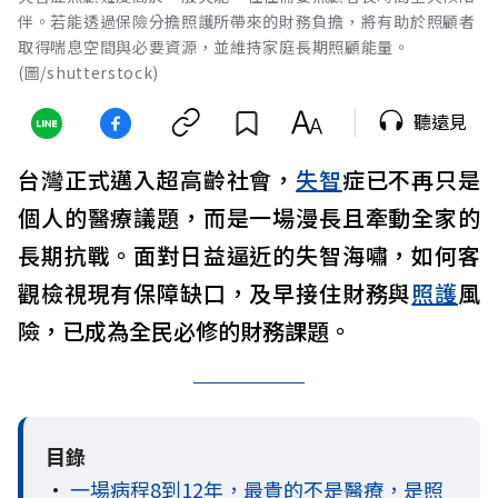
伴。若能透過保險分擔照護所帶來的財務負擔，將有助於照顧者
取得喘息空間與必要資源，並維持家庭長期照顧能量。
(圖/shutterstock)
聽遠見
台灣正式邁入超高齡社會，
失智
症已不再只是
個人的醫療議題，而是一場漫長且牽動全家的
長期抗戰。面對日益逼近的失智海嘯，如何客
觀檢視現有保障缺口，及早接住財務與
照護
風
險，已成為全民必修的財務課題。
目錄
•
一場病程8到12年，最貴的不是醫療，是照