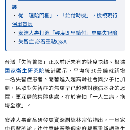
護
•
從「理賠門檻」、「給付時機」，檢視現行
保單盲區
•
安達人壽打造「輕度即早給付」專屬失智險
•
失智症 必看重點Q&A
台灣「失智警鐘」正以前所未有的速度快轉。根據
國家衛生研究院
統計顯示，平均每30分鐘就新增
一名失智症患者。隨著進入超高齡社會與少子化加
劇，民眾對失智症的焦慮早已超越對疾病本身的恐
懼，更深層的集體焦慮，在於害怕「一人生病，拖
垮全家」。
安達人壽商品研發處資深副總林宗佑指出，一旦家
中長輩確診，往往意味著整個家庭都要重新調整生