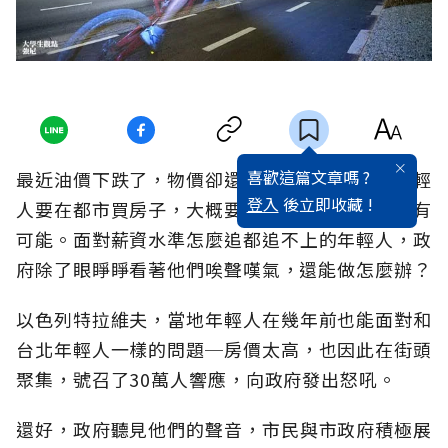
喜歡這篇文章嗎 ?
最近油價下跌了，物價卻還是直直往上攀升，年輕
登入
後立即收藏 !
人要在都市買房子，大概要不吃不喝個好幾年才有
可能。面對薪資水準怎麼追都追不上的年輕人，政
府除了眼睜睜看著他們唉聲嘆氣，還能做怎麼辦？
以色列特拉維夫，當地年輕人在幾年前也能面對和
台北年輕人一樣的問題─房價太高，也因此在街頭
聚集，號召了30萬人響應，向政府發出怒吼。
還好，政府聽見他們的聲音，市民與市政府積極展