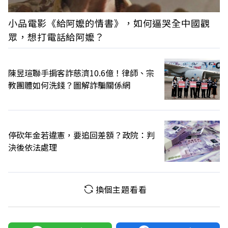
小品電影《給阿嬤的情書》，如何逼哭全中國觀
眾，想打電話給阿嬤？
陳昱瑄聯手掮客詐慈濟10.6億！律師、宗
教團體如何洗錢？圖解詐騙關係網
停砍年金若違憲，要追回差額？政院：判
決後依法處理
換個主題看看