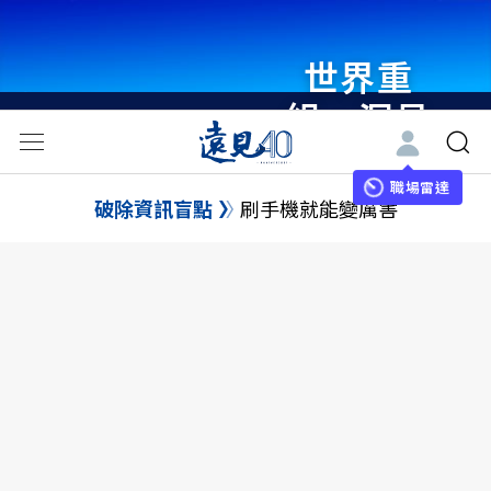
世界重
組・洞見
未來 與
世界領袖
職場雷達
破除資訊盲點
刷手機就能變厲害
同行