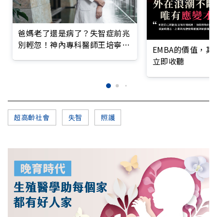
爸媽老了還是病了？失智症前兆
別輕忽！神內專科醫師王培寧呼
EMBA的價值，
籲把握大腦黃金期
立即收聽
超高齡社會
失智
照護