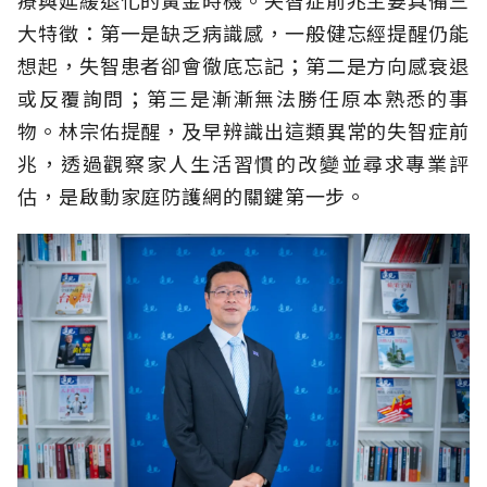
大特徵：第一是缺乏病識感，一般健忘經提醒仍能
想起，失智患者卻會徹底忘記；第二是方向感衰退
或反覆詢問；第三是漸漸無法勝任原本熟悉的事
物。林宗佑提醒，及早辨識出這類異常的失智症前
兆，透過觀察家人生活習慣的改變並尋求專業評
估，是啟動家庭防護網的關鍵第一步。