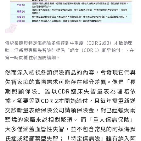
傳統長照與特定傷病險多需達到中重度（CDR 2或3）才啟動理
賠，但新型專屬失智險則提倡「輕度（CDR 1）即早給付」，在
第一時間穩住家庭防護網。
然而深入檢視各類保險商品的內容，會發現它們與
失智家庭的實際需求可能存在部分差異。像是「長
期照顧保險」雖以CDR臨床失智量表為理賠依
據，卻要等到CDR 2才開始給付，且每年需重新送
交診斷量表給保險公司請領保險金，對已經蠟燭兩
頭燒的家屬來說相對繁瑣。
而「重大傷病保險」
大多僅涵蓋血管性失智，並不包含常見的阿茲海默
氏症或額顳葉型失智；「特定傷病險」雖有納入阿