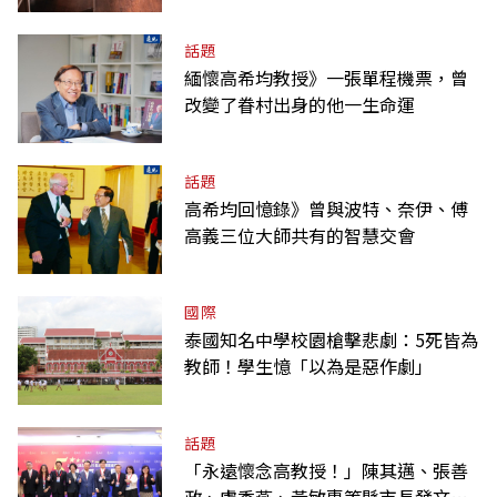
話題
緬懷高希均教授》一張單程機票，曾
改變了眷村出身的他一生命運
話題
高希均回憶錄》曾與波特、奈伊、傅
高義三位大師共有的智慧交會
國際
泰國知名中學校園槍擊悲劇：5死皆為
教師！學生憶「以為是惡作劇」
話題
「永遠懷念高教授！」陳其邁、張善
政、盧秀燕、黃敏惠等縣市長發文弔