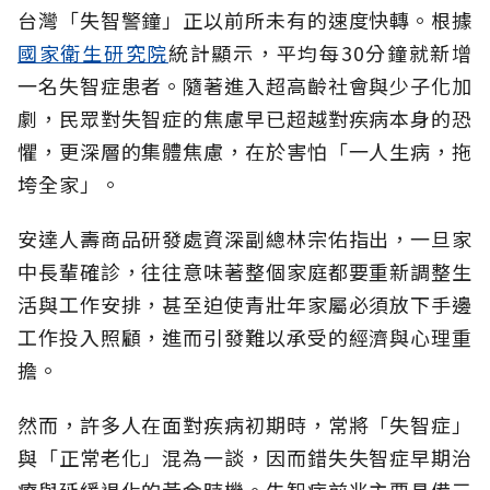
台灣「失智警鐘」正以前所未有的速度快轉。根據
國家衛生研究院
統計顯示，平均每30分鐘就新增
一名失智症患者。隨著進入超高齡社會與少子化加
劇，民眾對失智症的焦慮早已超越對疾病本身的恐
懼，更深層的集體焦慮，在於害怕「一人生病，拖
垮全家」。
安達人壽商品研發處資深副總林宗佑指出，一旦家
中長輩確診，往往意味著整個家庭都要重新調整生
活與工作安排，甚至迫使青壯年家屬必須放下手邊
工作投入照顧，進而引發難以承受的經濟與心理重
擔。
然而，許多人在面對疾病初期時，常將「失智症」
與「正常老化」混為一談，因而錯失失智症早期治
療與延緩退化的黃金時機。失智症前兆主要具備三