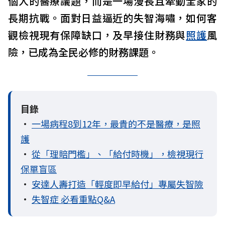
個人的醫療議題，而是一場漫長且牽動全家的
長期抗戰。面對日益逼近的失智海嘯，如何客
觀檢視現有保障缺口，及早接住財務與
照護
風
險，已成為全民必修的財務課題。
目錄
•
一場病程8到12年，最貴的不是醫療，是照
護
•
從「理賠門檻」、「給付時機」，檢視現行
保單盲區
•
安達人壽打造「輕度即早給付」專屬失智險
•
失智症 必看重點Q&A