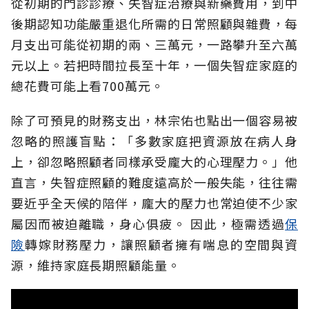
從初期的門診診療、失智症治療與新藥費用，到中
後期認知功能嚴重退化所需的日常照顧與雜費，每
月支出可能從初期的兩、三萬元，一路攀升至六萬
元以上。若把時間拉長至十年，一個失智症家庭的
總花費可能上看700萬元。
除了可預見的財務支出，林宗佑也點出一個容易被
忽略的照護盲點：「多數家庭把資源放在病人身
上，卻忽略照顧者同樣承受龐大的心理壓力。」他
直言，失智症照顧的難度遠高於一般失能，往往需
要近乎全天候的陪伴，龐大的壓力也常迫使不少家
屬因而被迫離職，身心俱疲。
因此，極需透過
保
險
轉嫁財務壓力，讓照顧者擁有喘息的空間與資
源，維持家庭長期照顧能量。