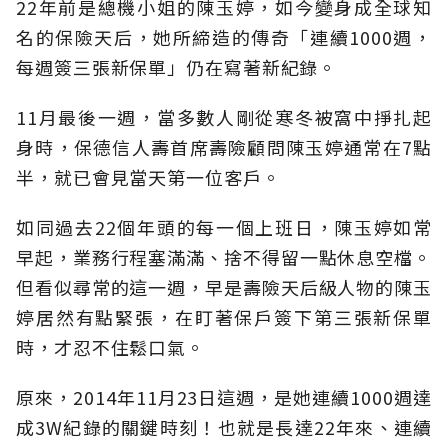
22年前是總機小姐的陳玉婷，如今變身成全球知
名的保險天后，她所締造的傳奇「連續1000週，
每週簽三張新保單」仍在寫著新紀錄。
11月最後一週，當多數人剛從寒冬被窩中掙扎起
身時，保德信人壽首席壽險顧問陳玉婷通常在7點
半，就已會見當天第一位客戶。
如同過去22個年頭的每一個上班日，陳玉婷如常
早起，業務行程塞滿滿、捨不得留一點休息空檔。
但看似尋常的這一週，早是壽險天后級人物的陳玉
婷居然有點緊張，在盯著保戶簽下第三張新保單
時，才忍不住鬆口氣。
原來，2014年11月23日這週，是她連續1000週達
成3W紀錄的關鍵時刻！也就是長達22年來、連續