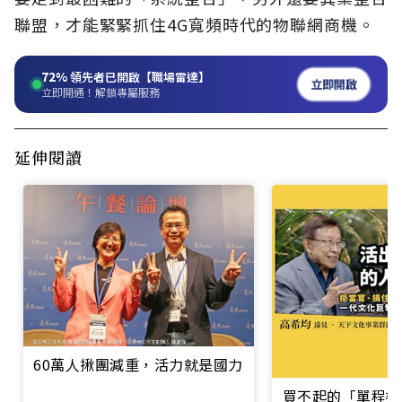
聯盟，才能緊緊抓住4G寬頻時代的物聯網商機。
72%
領先者已開啟【職場雷達】
立即開啟
立即開通！解鎖專屬服務
延伸閱讀
60萬人揪團減重，活力就是國力
買不起的「單程機