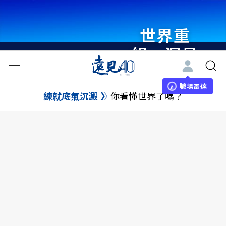
世界重
組・洞見
未來 與
世界領袖
職場雷達
練就底氣沉澱
你看懂世界了嗎？
同行