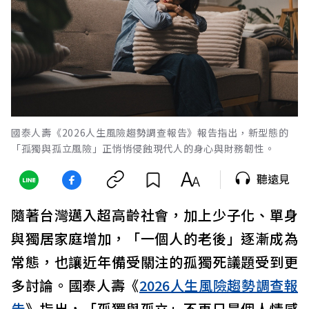
國泰人壽《2026人生風險趨勢調查報告》報告指出，新型態的
「孤獨與孤立風險」正悄悄侵蝕現代人的身心與財務韌性。
聽遠見
隨著台灣邁入超高齡社會，加上少子化、單身
與獨居家庭增加，「一個人的老後」逐漸成為
常態，也讓近年備受關注的孤獨死議題受到更
多討論。國泰人壽《
2026人生風險趨勢調查報
告
》指出，「孤獨與孤立」不再只是個人情感