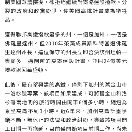
制美國眾議院後，卻拒絕繼續對鐵路建設撥款。分
裂的政府和政黨紛爭，使美國高鐵計畫成為犧牲
品。
獲得聯邦高鐵撥款最多的州，一個是加州，一個是
佛羅里達州。但2010年茶黨成員斯科特當選佛羅
里達州州長，這位保守的州長立即否決該州坦帕—
奧蘭多—邁阿密的高鐵建設計畫，並把24億美元
撥款退回華盛頓。
此後，最有望興建的高鐵，僅剩下加州的舊金山市
—洛杉磯專案。該項目如果建成，可將舊金山和洛
杉磯兩地間的旅行時間由開車6個多小時，縮短為
乘坐高鐵不到3小時。近6年來，加州高鐵計畫爭
議不斷，無休止的法律和政治糾紛，導致該項目開
工日期一再拖延，目前僅開始項目前期工作，尚未