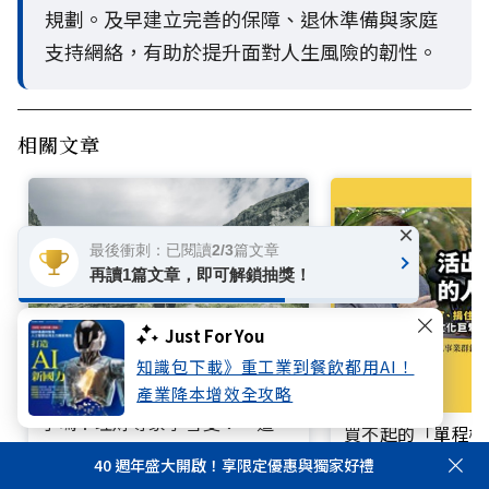
規劃。及早建立完善的保障、退休準備與家庭
支持網絡，有助於提升面對人生風險的韌性。
相關文章
×
最後衝刺：已閱讀2/3篇文章
再讀1篇文章，即可解鎖抽獎！
Just For You
知識包下載》重工業到餐飲都用AI！
產業降本增效全攻略
退休金規劃，5大風險你準備好
了嗎？理財專家李雪雯：「這階
買不起的「單程機
段」最關鍵
響台灣近半世紀思
40 週年盛大開啟！享限定優惠與獨家好禮