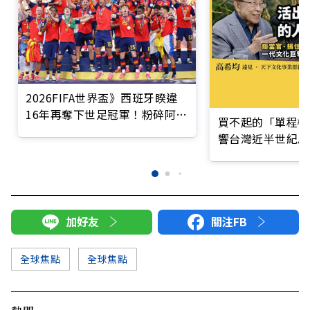
2026FIFA世界盃》西班牙睽違
16年再奪下世足冠軍！粉碎阿根
買不起的「單程機
廷二連霸之夢，贏得隊史第2座
響台灣近半世紀思
大力神盃
加好友
關注FB
全球焦點
全球焦點