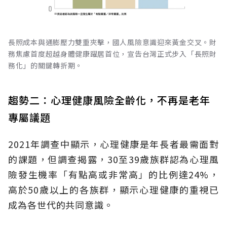
長照成本與通膨壓力雙重夾擊，國人風險意識迎來黃金交叉。財
務焦慮首度超越身體健康躍居首位，宣告台灣正式步入「長照財
務化」的關鍵轉折期。
趨勢二：心理健康風險全齡化，不再是老年
專屬議題
2021年調查中顯示，心理健康是年長者最需面對
的課題，但調查揭露，30至39歲族群認為心理風
險發生機率「有點高或非常高」的比例達24%，
高於50歲以上的各族群，顯示心理健康的重視已
成為各世代的共同意識。