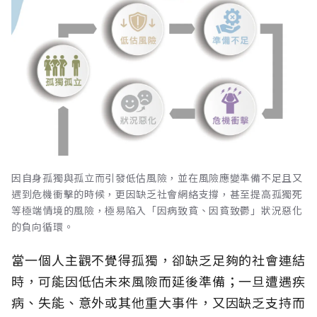
因自身孤獨與孤立而引發低估風險，並在風險應變準備不足且又
遇到危機衝擊的時候，更因缺乏社會網絡支撐，甚至提高孤獨死
等極端情境的風險，極易陷入「因病致貧、因貧致鬱」狀況惡化
的負向循環。
當一個人主觀不覺得孤獨，卻缺乏足夠的社會連結
時，可能因低估未來風險而延後準備；一旦遭遇疾
病、失能、意外或其他重大事件，又因缺乏支持而