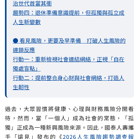
治世代首當其衝
趨勢四：退休準備意識提前，但孤獨與孤立成
人生新變數
● 看見風險，更要及早準備 打破人生風險的
連鎖反應
行動一：重新檢視社會連結網絡，正視「自在
獨處盲點」
行動二：提前整合身心財與社會網絡，打造人
生韌性
過去，大眾習慣將健康、心理與財務風險分開看
待，然而，當「一個人」成為社會的常態，「孤
獨」正成為一種新興風險來源。因此，國泰人壽攜
手「遠見」發布的《
2026人生風險趨勢調查報