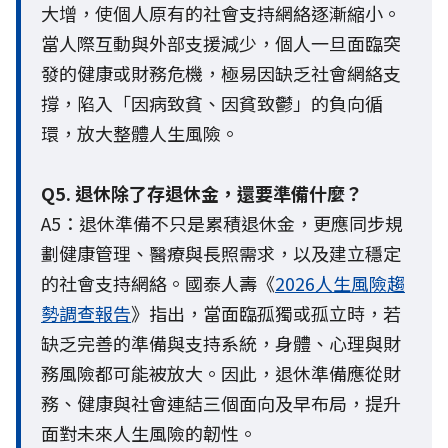
大增，使個人原有的社會支持網絡逐漸縮小。
當人際互動與外部支援減少，個人一旦面臨突
發的健康或財務危機，極易因缺乏社會網絡支
撐，陷入「因病致貧、因貧致鬱」的負向循
環，放大整體人生風險。
Q5. 退休除了存退休金，還要準備什麼？
A5：退休準備不只是累積退休金，更應同步規
劃健康管理、醫療與長照需求，以及建立穩定
的社會支持網絡。國泰人壽《
2026人生風險趨
勢調查報告
》指出，當面臨孤獨或孤立時，若
缺乏完善的準備與支持系統，身體、心理與財
務風險都可能被放大。因此，退休準備應從財
務、健康與社會連結三個面向及早布局，提升
面對未來人生風險的韌性。