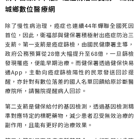
城鄉數位醫療網
除了慢性病治理，癌症也連續44年蟬聯全國死因
首位，因此，衛福部與健保署積極射出癌症防治三
支箭。第一支箭是癌症篩檢，由國民健康署主導，
政府公務預算從28億大幅提升至68億，一旦篩檢
發現罹癌，便能早期治療。而健保署透過健保快易
通App，主動向癌症篩檢陽性的民眾發送回診提
醒，亦針對有數位落差的國人名單回饋給原診斷醫
療院所，請醫院提醒病人回診。
第二支箭是健保給付的基因檢測，透過基因檢測精
準對應特定的標靶藥物，減少患者忍受無效治療的
副作用，且能有更好的治療效果。