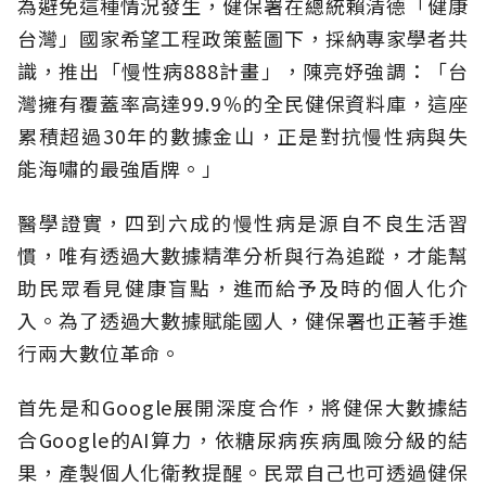
為避免這種情況發生，健保署在總統賴清德「健康
台灣」國家希望工程政策藍圖下，採納專家學者共
識，推出「慢性病888計畫」，陳亮妤強調：「台
灣擁有覆蓋率高達99.9％的全民健保資料庫，這座
累積超過30年的數據金山，正是對抗慢性病與失
能海嘯的最強盾牌。」
醫學證實，四到六成的慢性病是源自不良生活習
慣，唯有透過大數據精準分析與行為追蹤，才能幫
助民眾看見健康盲點，進而給予及時的個人化介
入。為了透過大數據賦能國人，健保署也正著手進
行兩大數位革命。
首先是和Google展開深度合作，將健保大數據結
合Google的AI算力，依糖尿病疾病風險分級的結
果，產製個人化衛教提醒。民眾自己也可透過健保