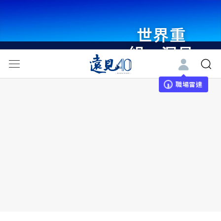
世界重
組・洞見
未來 與
世界領袖
職場雷達
同行