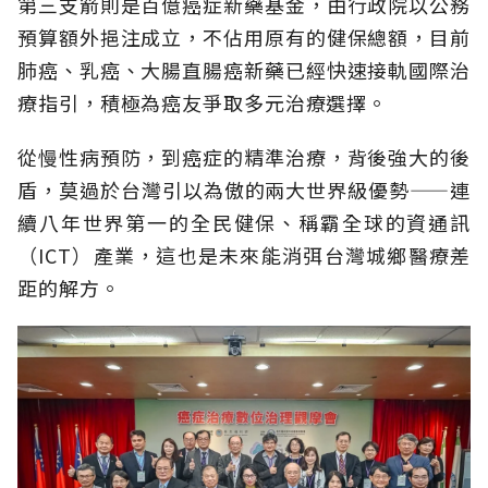
第三支箭則是百億癌症新藥基金，由行政院以公務
預算額外挹注成立，不佔用原有的健保總額，目前
肺癌、乳癌、大腸直腸癌新藥已經快速接軌國際治
療指引，積極為癌友爭取多元治療選擇。
從慢性病預防，到癌症的精準治療，背後強大的後
盾，莫過於台灣引以為傲的兩大世界級優勢——連
續八年世界第一的全民健保、稱霸全球的資通訊
（ICT）產業，這也是未來能消弭台灣城鄉醫療差
距的解方。