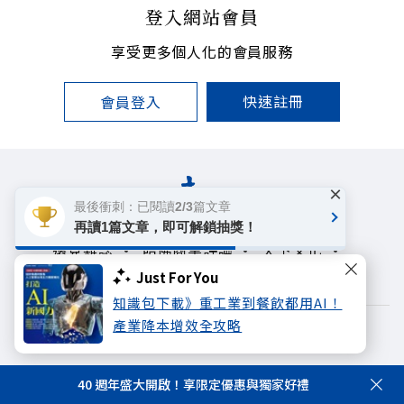
登入網站會員
享受更多個人化的會員服務
快速註冊
會員登入
×
最後衝刺：已閱讀2/3篇文章
再讀1篇文章，即可解鎖抽獎！
遠見雜誌
哈佛商業評論
天下文化
未來親子學習平台
50+
領導影響力學院
Just For You
知識包下載》重工業到餐飲都用AI！
產業降本增效全攻略
著作權聲明
隱私權政策
Copyright© 1999~2026
40 週年盛大開啟！享限定優惠與獨家好禮
遠見天下文化出版股份有限公司. All rights reserved.