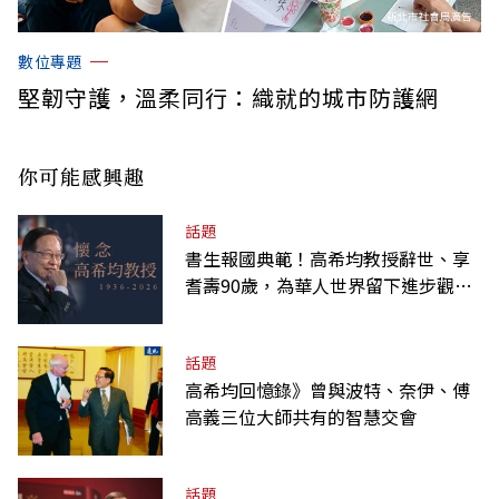
數位專題
堅韌守護，溫柔同行：織就的城市防護網
你可能感興趣
話題
書生報國典範！高希均教授辭世、享
耆壽90歲，為華人世界留下進步觀念
的精神遺產
話題
高希均回憶錄》曾與波特、奈伊、傅
高義三位大師共有的智慧交會
話題