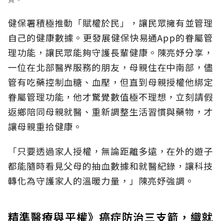
健保署積極推動「賦權於民」，讓民眾擁有並管理
自己的健康數據。更發展健保快易通App的眷屬管
理功能，讓民眾能夠守護長輩健康。陳亮妤分享，
一位在北部醫界服務的朋友，母親住在中南部，儘
管有吃藥控制血糖、血壓，但直到母親授權他綁定
眷屬管理功能，他才驚覺數值極不理想，立刻請假
返鄉陪同母親就醫、重新調整生活習慣與藥物，才
讓母親重拾健康。
「只要透過家人授權，無論距離多遠，在外的遊子
都能隨時看見父母的抽血數據和就醫紀錄，讓科技
轉化為守護家人的溫暖力量，」陳亮妤強調。
精準醫療與平權》癌症防治三支箭，織就