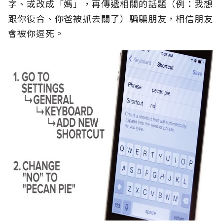
字、或改成「媽」，再傳遞相關的話題（例：我想
跟你復合、你爸被抓去關了）騙騙朋友，相信朋友
會被你逗死。