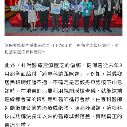
健保署推動癌藥事前審查FHIR電子化，累積癌症臨床資料，強
化國家癌症資料應用。
此外，針對醫療資源匱乏的偏鄉，健保署從去年8
月起全面給付「跨專科遠距照會」。例如，當偏鄉
居民眼睛紅腫不適，不確定是否該舟車勞頓下山急
診時，在地醫師只要利用視網膜檢查儀，就能遠端
連線都會區的眼科專科醫師進行會診，由專科醫師
判斷後續合適的治療或藥物。陳亮妤強調，這項科
技成功解決長年以來的醫療城鄉落差，實踐真正的
醫療平權。