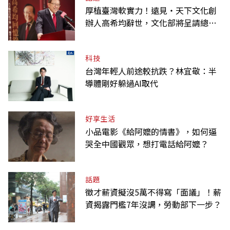
厚植臺灣軟實力！遠見‧天下文化創
辦人高希均辭世，文化部將呈請總統
明令褒揚
科技
台灣年輕人前途較抗跌？林宜敬：半
導體剛好躲過AI取代
好享生活
小品電影《給阿嬤的情書》，如何逼
哭全中國觀眾，想打電話給阿嬤？
話題
徵才薪資擬沒5萬不得寫「面議」！薪
資揭露門檻7年沒調，勞動部下一步？