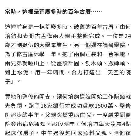
當時，這裡是荒廢多時的百年古厝……
這裡前身是一棟荒廢多時、破舊的百年古厝，由何
培鈞和表哥古孟偉兩人親手整修完成。一位是24
歲才剛退伍的大學畢業生，另一個還在讀醫學院，
為了修古厝休學一年。抱了兩個睡袋和一台筆電，
兩兄弟就睡山上，從畫設計圖、刨木頭、搬磚頭、
到上水泥，用一年時間，合力打造出「天空的院
子」。
買地和整修的開支，讓何培鈞還沒開始工作賺錢就
先負債，跑了16家銀行才成功貸款1500萬。整修
剛起步約半年，父親突然重病住院，一度嚴重到醫
院發出病危通知。那段時間，何培鈞每天凌晨4點
起床修房子，中午過後趕回家照料父親、陪他復