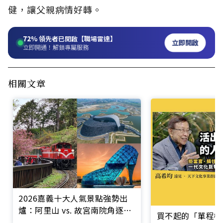
健，讓父親病情好轉。
72%
領先者已開啟【職場雷達】
立即開啟
立即開通！解鎖專屬服務
相關文章
2026嘉義十大人氣景點強勢出
爐：阿里山 vs. 故宮南院角逐聲
買不起的「單程機
量冠軍