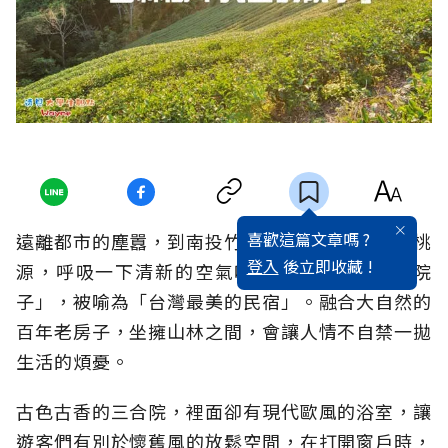
喜歡這篇文章嗎 ?
遠離都市的塵囂，到南投竹山鎮大鞍山區的世外桃
登入
後立即收藏 !
源，呼吸一下清新的空氣吧！這裡是「天空的院
子」，被喻為「台灣最美的民宿」。融合大自然的
百年老房子，坐擁山林之間，會讓人情不自禁一拋
生活的煩憂。
古色古香的三合院，裡面卻有現代歐風的浴室，讓
遊客們有別於懷舊風的放鬆空間，在打開窗戶時，