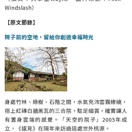
Windslash）
【原文節錄】
院子前的空地，留給你創造幸福時光
身處竹林、綠樹、石階之間，水氣充沛雲霧繚繞，
搭上紅磚白牆黑瓦的三合院，駐足細賞，確實讓人
有置身雲端的感覺。「天空的院子」2005年成
立，《遠見》在隔年來訪過這處世外桃源。