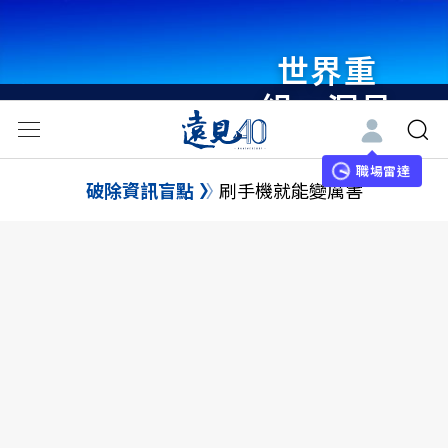
世界重
組・洞見
未來 與
世界領袖
職場雷達
破除資訊盲點
刷手機就能變厲害
同行