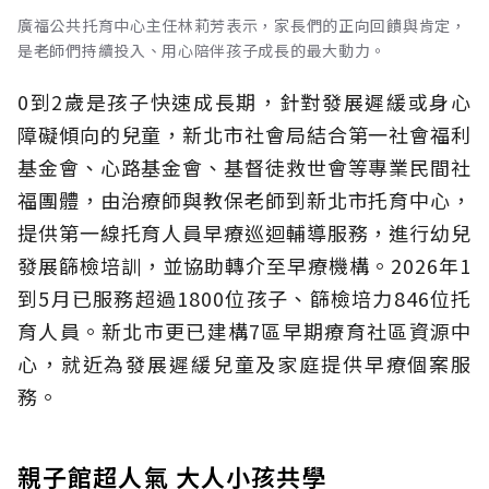
廣福公共托育中心主任林莉芳表示，家長們的正向回饋與肯定，
是老師們持續投入、用心陪伴孩子成長的最大動力。
0到2歲是孩子快速成長期，針對發展遲緩或身心
障礙傾向的兒童，新北市社會局結合第一社會福利
基金會、心路基金會、基督徒救世會等專業民間社
福團體，由治療師與教保老師到新北市托育中心，
提供第一線托育人員早療巡迴輔導服務，進行幼兒
發展篩檢培訓，並協助轉介至早療機構。2026年1
到5月已服務超過1800位孩子、篩檢培力846位托
育人員。新北市更已建構7區早期療育社區資源中
心，就近為發展遲緩兒童及家庭提供早療個案服
務。
親子館超人氣 大人小孩共學