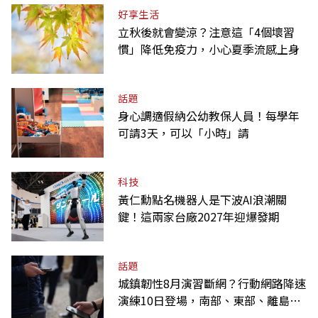
好享生活
立秋後就會變涼？注意這「4個壞習
慣」降低免疫力，小心夏季流感上身
話題
身心調適假納公幼教保人員！每學年
可請3天，可以「小時」請
科技
黃仁勳點名機器人是下波AI浪潮關
鍵！這兩家台廠2027年迎爆發期
話題
城鎮韌性8月演習斷網？行動網路降速
演練10日登場，南部、東部、離島為
何不用？