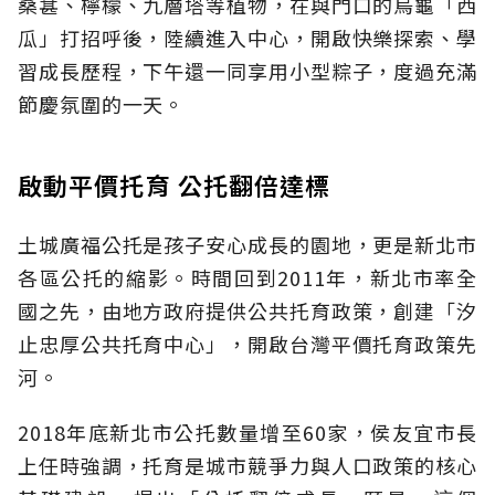
桑葚、檸檬、九層塔等植物，在與門口的烏龜「西
瓜」打招呼後，陸續進入中心，開啟快樂探索、學
習成長歷程，下午還一同享用小型粽子，度過充滿
節慶氛圍的一天。
啟動平價托育 公托翻倍達標
土城廣福公托是孩子安心成長的園地，更是新北市
各區公托的縮影。時間回到2011年，新北市率全
國之先，由地方政府提供公共托育政策，創建「汐
止忠厚公共托育中心」，開啟台灣平價托育政策先
河。
2018年底新北市公托數量增至60家，侯友宜市長
上任時強調，托育是城市競爭力與人口政策的核心